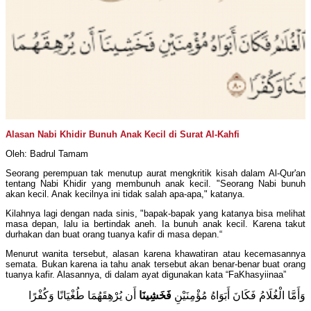
Alasan Nabi Khidir Bunuh Anak Kecil di Surat Al-Kahfi
Oleh: Badrul Tamam
Seorang perempuan tak menutup aurat mengkritik kisah dalam Al-Qur'an
tentang Nabi Khidir yang membunuh anak kecil. "Seorang Nabi bunuh
akan kecil. Anak kecilnya ini tidak salah apa-apa," katanya.
Kilahnya lagi dengan nada sinis, "bapak-bapak yang katanya bisa melihat
masa depan, lalu ia bertindak aneh. Ia bunuh anak kecil. Karena takut
durhakan dan buat orang tuanya kafir di masa depan.“
Menurut wanita tersebut, alasan karena khawatiran atau kecemasannya
semata. Bukan karena ia tahu anak tersebut akan benar-benar buat orang
tuanya kafir. Alasannya, di dalam ayat digunakan kata “FaKhasyiinaa”
وَأَمَّا الْغُلَامُ فَكَانَ أَبَوَاهُ مُؤْمِنَيْنِ
فَخَشِينَا
أَن يُرْهِقَهُمَا طُغْيَانًا وَكُفْرًا