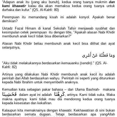
“Adapun anak itu (yang aku bunuh), kedua orang tuanya mukmin
dan
kami khawatir
kalau dia akan memaksa kedua orang tuanya untuk
durhaka dan kufur.” (QS. Al-Kahfi: 80)
Perempuan itu memandang kisah ini adalah konyol. Apakah benar
demikian?
Ustadz Fazal Himam di kanal Sekolah Tafsir menjawab syubhat dan
kesimpulan cetek perempuan itu dengan title, "Apakah alasan Nabi Khidir
membunuh anak kecil tidak bisa dibenarkan?"
Alasan Nabi Khidir beliau membunuh anak kecil bisa dilihat dari ayat
selanjutnya,
وَمَا فَعَلْتُهُ عَنْ أَمْرِي
"
Aku tidak melakukannya berdasarkan kemauanku (sendiri).
" (QS. Al-
Kahfi: 82)
Artinya yang dilakukan Nabi Khidir membunuh anak kecil itu adalah
perintah dari Allah berdasarkan wahyu. Perintah ini seperti yang diturunkan
kepada Nabi Ibrahim untuk menyembelih anaknya.
Kemudian kata sebagian pakar bahasa – dari Ulama Bashrah- makana
كَرِهْنَا
فَخَشِينَا
dalam ayat ini adalah
, artinya: Kami tidak suka. Maka
makna ayatnya: kami tidak mau dia mendorong kedua orang tuanya
kepada kesesatan dan kekafiran.
Kalaupun kita memaknainya dengan khawatir. Kekhawatiran di sini bukan
berdasarkan semata dugaan. Tetapi berdasarkan apa yangAllah