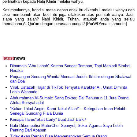
perlihatkan kepada Nabi Khidir melalui wahyu.
Kesimpulannya, kondisi masa depan anak itu diketahui melalui wahyu dan
aksi membunuh akan kecil itu juga dilakukan atas perintah wahyu. Jadi,
siapa yang salah? Nabi Khidir, Tuhan, ataukah anda yang selalu
memahami Al-Qur'an dengan perasaan curiga? [PurWD/voa-islamcom]
latest
news
Dinamain ''Abu Lahab'' Karena Sangat Tampan, Tapi Menjadi Simbol
Neraka
Perjuangan Seorang Wanita Mencari Jodoh: Ikhtiar dengan Shalawat
dan Doa
Viral, Ustazah Hajar di TikTok Ternyata Karakter AI, Umat Diminta
Lebih Waspada
Abdurrahman Al-Sumait: Sang Dokter, Dai Penuntun 11 Juta Orang
Afrika Bersyahadat
''Kalian Takut Angin, Kami Takut Allah!'' – Keteguhan Iman Pelatih
Senegal Guncang Piala Dunia
Kenapa Harus''Start Early'' Buat Jadi Baik?
Babi Dikompetisi MaterChef Spanyol, Soko: Agama Saya Lebih
Penting Dari Apapun
Tidak Akan Pernah Bisa Menyenangkan Semua Orang