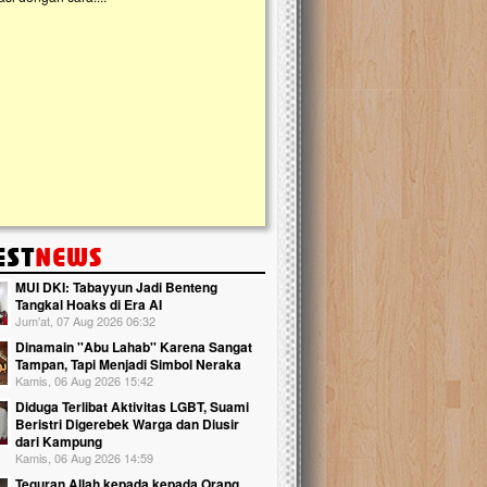
kanak Islam Terpadu (TKIT) An Najjah d
Gedung Majelis Taklim di Jonggol,...
MUI DKI: Tabayyun Jadi Benteng
Tangkal Hoaks di Era AI
Jum'at, 07 Aug 2026 06:32
Dinamain ''Abu Lahab'' Karena Sangat
Tampan, Tapi Menjadi Simbol Neraka
Kamis, 06 Aug 2026 15:42
Diduga Terlibat Aktivitas LGBT, Suami
Beristri Digerebek Warga dan Diusir
dari Kampung
Kamis, 06 Aug 2026 14:59
Teguran Allah kepada kepada Orang