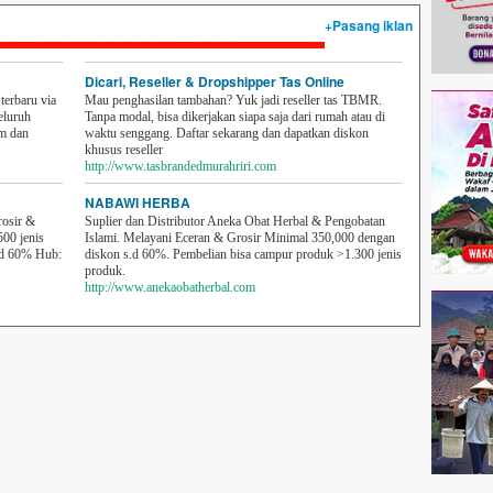
+Pasang iklan
Dicari, Reseller & Dropshipper Tas Online
erbaru via
Mau penghasilan tambahan? Yuk jadi reseller tas TBMR.
eluruh
Tanpa modal, bisa dikerjakan siapa saja dari rumah atau di
em dan
waktu senggang. Daftar sekarang dan dapatkan diskon
khusus reseller
http://www.tasbrandedmurahriri.com
NABAWI HERBA
rosir &
Suplier dan Distributor Aneka Obat Herbal & Pengobatan
500 jenis
Islami. Melayani Eceran & Grosir Minimal 350,000 dengan
sd 60% Hub:
diskon s.d 60%. Pembelian bisa campur produk >1.300 jenis
produk.
http://www.anekaobatherbal.com