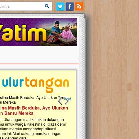
Previous slide
Next slide
tina Masih Berduka, Ayo Ulurkan
Open Donasi Wakaf Pembangu
n Bantu Mereka
Rumah Qur'an & TK Islam Terp
t, Ulurtangan mari kirimkan dukungan
Najjah di Jonggol
mu untuk warga Palestina di Gaza demi
tkan mereka menghadapi situasi
Saat ini, Ulurtangan bersama Yayasan 
am ini. Mari dukung mereka dengan
Najjahtul Islam Jonggol sedang merintis
si dengan cara:...
pembangunan Rumah Qur’an dan Tama