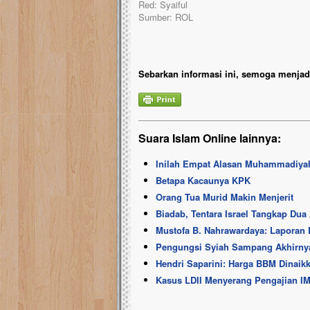
Red: Syaiful
Sumber: ROL
Sebarkan informasi ini, semoga menjadi
Suara Islam Online lainnya:
Inilah Empat Alasan Muhammadiya
Betapa Kacaunya KPK
Orang Tua Murid Makin Menjerit
Biadab, Tentara Israel Tangkap Dua
Mustofa B. Nahrawardaya: Laporan 
Pengungsi Syiah Sampang Akhirnya 
Hendri Saparini: Harga BBM Dinaik
Kasus LDII Menyerang Pengajian IMM