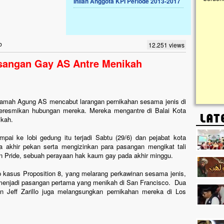
Inilah Anggota KPI Periode 2013-2017
Lima Tahun Mangkrak, Masjid di
Pelosok ini Mengenaskan. Ayo Bantu.!!
Nasib masjid di Kampung Cilumbu ini sungguh
b
12.251 views
mengenaskan. Lima tahun mangkrak, kini nyaris
tak berbentuk masjid, dipenuhi rumput liar,
asangan Gay AS Antre Menikah
berlumut, dan menghitam terpapar panas dan
hujan....
hkamah Agung AS mencabut larangan pernikahan sesama jenis di
meresmikan hubungan mereka. Mereka mengantre di Balai Kota
ikah.
mpai ke lobi gedung itu terjadi Sabtu (29/6) dan pejabat kota
akhir pekan serta mengizinkan para pasangan mengikat tali
n Pride, sebuah perayaan hak kaum gay pada akhir minggu.
 kasus Proposition 8, yang melarang perkawinan sesama jenis,
, menjadi pasangan pertama yang menikah di San Francisco. Dua
n Jeff Zarillo juga melangsungkan pernikahan mereka di Los