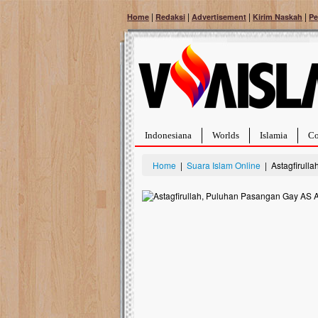
|
|
|
|
Home
Redaksi
Advertisement
Kirim Naskah
Pe
Indonesiana
Worlds
Islamia
Co
Home
|
Suara Islam Online
| Astagfirull
Bantu Naura, Balit
Tumor Pembuluh D
Hidup Naura Salsabila 
rintangan yang sangat b
berusia sepuluh bulan, b
menghadapi penyakit yan
pembuluh darah berukur