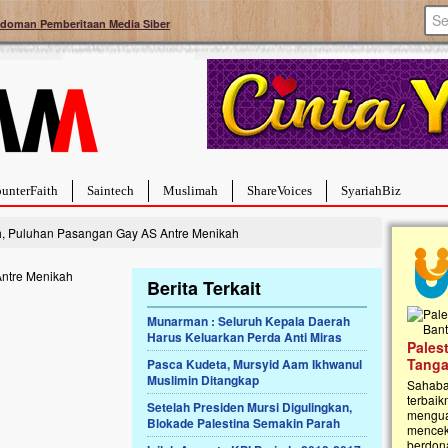
doman Pemberitaan Media Siber
unterFaith
Saintech
Muslimah
ShareVoices
SyariahBiz
ah, Puluhan Pasangan Gay AS Antre Menikah
Berita Terkait
Munarman : Seluruh Kepala Daerah
Harus Keluarkan Perda Anti Miras
a Hebat Sembuh Dari
Pales
arah
Tanga
Pasca Kudeta, Mursyid Aam Ikhwanul
Muslimin Ditangkap
dipenuhi dengan
Sahaba
erat. Meskipun baru
terbaik
Setelah Presiden Mursi Digulingkan,
ayi yang imut ini harus
mengua
Blokade Palestina Semakin Parah
g dahsyat, yaitu tumor
mencek
an...
berdona