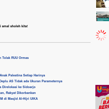
 amal sholeh kita!
h Tolak RUU Ormas
 Anak Palestina Setiap Harinya
Deplu AS Tidak ada Ukuran Parameternya
Direlokasi ke Sidoarjo
kan, Rakyat Dikorbankan
 di Masjid Al-Hijri UIKA