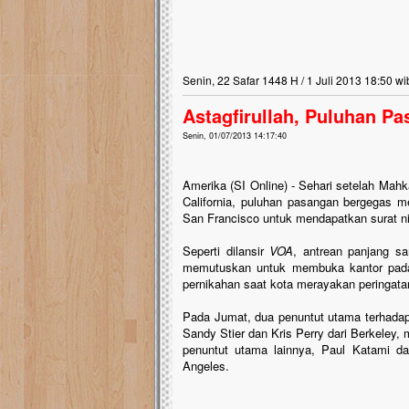
Senin, 22 Safar 1448 H / 1 Juli 2013 18:50 wi
Astagfirullah, Puluhan P
Senin, 01/07/2013 14:17:40
Amerika (SI Online) - Sehari setelah Ma
California, puluhan pasangan bergegas 
San Francisco untuk mendapatkan surat n
Seperti dilansir
VOA
, antrean panjang sa
memutuskan untuk membuka kantor pada 
pernikahan saat kota merayakan peringata
Pada Jumat, dua penuntut utama terhadap
Sandy Stier dan Kris Perry dari Berkeley
penuntut utama lainnya, Paul Katami da
Angeles.