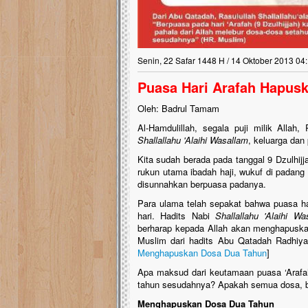
Senin, 22 Safar 1448 H / 14 Oktober 2013 04
Puasa Hari Arafah Hapus
Oleh: Badrul Tamam
Al-Hamdulillah, segala puji milik Alla
Shallallahu 'Alaihi Wasallam
, keluarga dan
Kita sudah berada pada tanggal 9 Dzulhijj
rukun utama ibadah haji, wukuf di padang
disunnahkan berpuasa padanya.
Para ulama telah sepakat bahwa puasa h
hari. Hadits Nabi
Shallallahu 'Alaihi Wa
berharap kepada Allah akan menghapuskan
Muslim dari hadits Abu Qatadah Radhiya
Menghapuskan Dosa Dua Tahun
]
Apa maksud dari keutamaan puasa ‘Arafa
tahun sesudahnya? Apakah semua dosa, be
Menghapuskan Dosa Dua Tahun