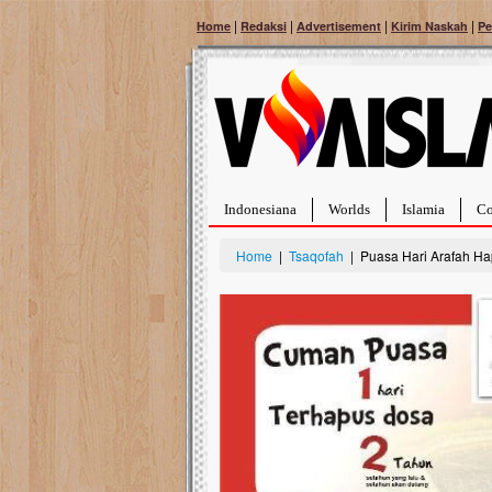
|
|
|
|
Home
Redaksi
Advertisement
Kirim Naskah
Pe
Indonesiana
Worlds
Islamia
Co
Home
|
Tsaqofah
| Puasa Hari Arafah H
Bantu Naura, Balit
Tumor Pembuluh D
Hidup Naura Salsabila 
rintangan yang sangat b
berusia sepuluh bulan, b
menghadapi penyakit yan
pembuluh darah berukur