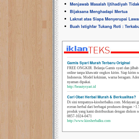
Menjawab Masalah Ijtihadiyah Tida
Bijaksana Menghadapi Mertua
Laknat atas Siapa Menyerupai Lawa
Buah Istighfar Tukang Roti : Terka
Gamis Syari Murah Terbaru Original
FREE ONGKIR. Belanja Gamis syari dan jilbab t
online tanpa khawatir ongkos kirim. Siap kirim s
Indonesia. Model kekinian, warna beragam. Ad
nyaman dipakai.
http://beautysyari.id
Cari Obat Herbal Murah & Berkualitas?
Di sini tempatnya-kiosherbalku.com. Melayani g
eceran herbal dari berbagai produsen dengan >1.
produk yang kami distribusikan dengan diskon 
0857-1024-0471
http://www.kiosherbalku.com