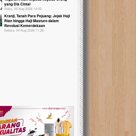
yang Dia Cintai
Rabu, 05 Aug 2026 14:33
Kranji, Tanah Para Pejuang: Jejak Haji
Rian hingga Haji Masturo dalam
Revolusi Kemerdekaan
Selasa, 04 Aug 2026 11:28