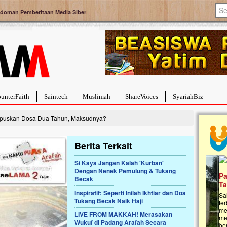
doman Pemberitaan Media Siber
unterFaith
Saintech
Muslimah
ShareVoices
SyariahBiz
apuskan Dosa Dua Tahun, Maksudnya?
Berita Terkait
Si Kaya Jangan Kalah 'Kurban'
Dengan Nenek Pemulung & Tukang
a Hebat Sembuh Dari
Pales
Becak
arah
Tanga
Inspiratif: Seperti Inilah Ikhtiar dan Doa
dipenuhi dengan
Sahaba
Tukang Becak Naik Haji
erat. Meskipun baru
terbaik
ayi yang imut ini harus
mengua
LIVE FROM MAKKAH! Merasakan
g dahsyat, yaitu tumor
mencek
Wukuf di Padang Arafah Secara
an...
berdona