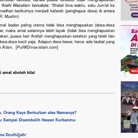
 'Alaihi Wasallam
bersabda: “Shalat lima waktu, satu Jum'at ke
adhan berikutnya menjadi kafarah (penghapus dosa) di antara
HR. Muslim)
amal badan paling utama tidak bisa menghapuskan (dosa-dosa
esar, maka amal selainnya lebih layak (tidak bisa menghapuskan
takan, puasa hari ‘Arafah menghapuskan setahun yang telah lalu
sa-dosa kecil saja. Adapun dosa besar, harus ada taubat yang
lahu A’lam. [PurWD/voa-islam.com]
 amal sholeh kita!
n, Orang Kaya Berkurban atas Namanya?
u Sampai Disembelih Hewan Kurbanmu
ma Dzulhijjah!