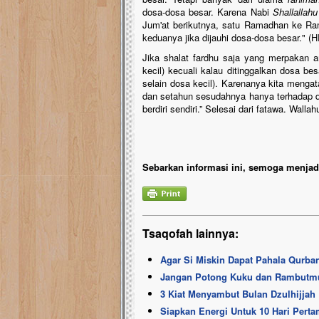
dosa-dosa besar. Karena Nabi
Shallallahu
Jum'at berikutnya, satu Ramadhan ke Ram
keduanya jika dijauhi dosa-dosa besar." (
Jika shalat fardhu saja yang merpakan 
kecil) kecuali kalau ditinggalkan dosa b
selain dosa kecil). Karenanya kita menga
dan setahun sesudahnya hanya terhadap do
berdiri sendiri.” Selesai dari fatawa. Wal
Sebarkan informasi ini, semoga menjadi
Tsaqofah lainnya:
Agar Si Miskin Dapat Pahala Qurba
Jangan Potong Kuku dan Rambutm
3 Kiat Menyambut Bulan Dzulhijjah
Siapkan Energi Untuk 10 Hari Perta