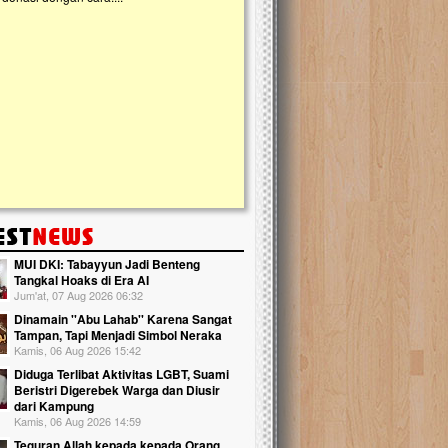
kanak Islam Terpadu (TKIT) An Najjah d
Gedung Majelis Taklim di Jonggol,...
MUI DKI: Tabayyun Jadi Benteng
Tangkal Hoaks di Era AI
Jum'at, 07 Aug 2026 06:32
Dinamain ''Abu Lahab'' Karena Sangat
Tampan, Tapi Menjadi Simbol Neraka
Kamis, 06 Aug 2026 15:42
Diduga Terlibat Aktivitas LGBT, Suami
Beristri Digerebek Warga dan Diusir
dari Kampung
Kamis, 06 Aug 2026 14:59
Teguran Allah kepada kepada Orang