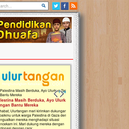
Previous slide
Next slide
tina Masih Berduka, Ayo Ulurkan
Open Donasi Wakaf Pembangu
n Bantu Mereka
Rumah Qur'an & TK Islam Terp
t, Ulurtangan mari kirimkan dukungan
Najjah di Jonggol
mu untuk warga Palestina di Gaza demi
tkan mereka menghadapi situasi
Saat ini, Ulurtangan bersama Yayasan 
am ini. Mari dukung mereka dengan
Najjahtul Islam Jonggol sedang merintis
si dengan cara:...
pembangunan Rumah Qur’an dan Tama