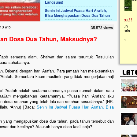
Langsung!
Senin Ini Jadwal Puasa Hari Arafah,
Lima Tahun Mangkrak, Masjid di
Bisa Menghapuskan Dosa Dua Tahun
Pelosok ini Mengenaskan. Ayo Bantu.!!
Nasib masjid di Kampung Cilumbu ini sungguh
:13 wib
35.573 views
mengenaskan. Lima tahun mangkrak, kini nyaris
tak berbentuk masjid, dipenuhi rumput liar,
kan Dosa Dua Tahun, Maksudnya?
berlumut, dan menghitam terpapar panas dan
hujan....
h, Rabb semesta alam. Shalwat dan salam teruntuk Rasulullah
 para sahabatnya.
ah. Dikenal dengan hari ‘Arafah. Para jamaah hari melaksanakan
 ‘Arafah. Sementara kaum muslimin yang tidak mengerjakan haji
ari ‘Arafah adalah seutama-utamanya puasa sunnah dalam satu
sallam
mengabarkan keutamannya, “Puasa hari 'Arafah; aku
 dosa setahun yang telah lalu dan setahun sesudahnya.” (HR.
llahu 'Anhu) [Baca:
Senin Ini Jadwal Puasa Hari Arafah, Bisa
h yang mengapuskan dosa dua tahun, pada tahun tersebut dan
sar dan kecilnya? Ataukah hanya dosa kecil saja?