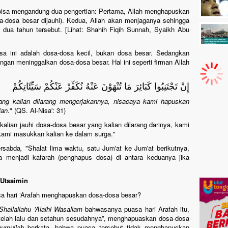
isa mengandung dua pengertian: Pertama, Allah menghapuskan
a-dosa besar dijauhi). Kedua, Allah akan menjaganya sehingga
dua tahun tersebut. [Lihat: Shahih Fiqih Sunnah, Syaikh Abu
a ini adalah dosa-dosa kecil, bukan dosa besar. Sedangkan
ngan meninggalkan dosa-dosa besar. Hal ini seperti firman Allah
إِنْ تَجْتَنِبُوا كَبَائِرَ مَا تُنْهَوْنَ عَنْهُ نُكَفِّرْ عَنْكُمْ سَيِّئَاتِكُمْ
ng kalian dilarang mengerjakannya, nisacaya kami hapuskan
ian.
" (QS. Al-Nisa': 31)
kalian jauhi dosa-dosa besar yang kalian dilarang darinya, kami
 kami masukkan kalian ke dalam surga."
rsabda
,
"Shalat lima waktu, satu Jum'at ke Jum'at berikutnya,
menjadi kafarah (penghapus dosa) di antara keduanya jika
Utsaimin
a hari ‘Arafah menghapuskan dosa-dosa besar?
Shallallahu 'Alaihi Wasallam
bahwasanya puasa hari Arafah itu,
elah lalu dan setahun sesudahnya”, menghapuaskan dosa-dosa
humullah
berkata, bahwa puasa tersebut tidak menghapuskan