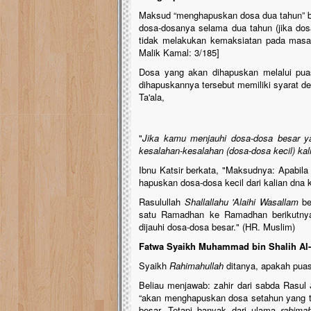
Maksud “menghapuskan dosa dua tahun” b
dosa-dosanya selama dua tahun (jika dos
tidak melakukan kemaksiatan pada masa 
Malik Kamal: 3/185]
Dosa yang akan dihapuskan melalui puas
dihapuskannya tersebut memiliki syarat de
Ta'ala,
"
Jika kamu menjauhi dosa-dosa besar ya
kesalahan-kesalahan (dosa-dosa kecil) kal
Ibnu Katsir berkata, "Maksudnya: Apabila 
hapuskan dosa-dosa kecil dari kalian dna
Rasulullah
Shallallahu 'Alaihi Wasallam
be
satu Ramadhan ke Ramadhan berikutnya 
dijauhi dosa-dosa besar." (HR. Muslim)
Fatwa Syaikh Muhammad bin Shalih Al-
Syaikh
Rahimahullah
ditanya, apakah puas
Beliau menjawab: zahir dari sabda Rasul
“akan menghapuskan dosa setahun yang t
besar. Tetapi banyak dari ulama
rahima