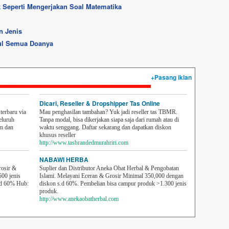
k Seperti Mengerjakan Soal Matematika
n Jenis
bul Semua Doanya
+Pasang iklan
Dicari, Reseller & Dropshipper Tas Online
erbaru via
Mau penghasilan tambahan? Yuk jadi reseller tas TBMR.
eluruh
Tanpa modal, bisa dikerjakan siapa saja dari rumah atau di
em dan
waktu senggang. Daftar sekarang dan dapatkan diskon
khusus reseller
http://www.tasbrandedmurahriri.com
NABAWI HERBA
rosir &
Suplier dan Distributor Aneka Obat Herbal & Pengobatan
500 jenis
Islami. Melayani Eceran & Grosir Minimal 350,000 dengan
sd 60% Hub:
diskon s.d 60%. Pembelian bisa campur produk >1.300 jenis
produk.
http://www.anekaobatherbal.com