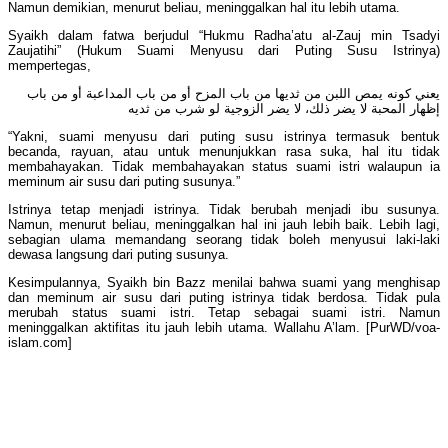
Namun demikian, menurut beliau, meninggalkan hal itu lebih utama.
Syaikh dalam fatwa berjudul “Hukmu Radha’atu al-Zauj min Tsadyi
Zaujatihi” (Hukum Suami Menyusu dari Puting Susu Istrinya)
mempertegas,
يعني كونه يمص اللبن من ثديها من باب المزح أو من باب المداعبة أو من باب
إظهار المحبة لا يضر ذلك، لا يضر الزوجية لو شرب من ثديه
“Yakni, suami menyusu dari puting susu istrinya termasuk bentuk
becanda, rayuan, atau untuk menunjukkan rasa suka, hal itu tidak
membahayakan. Tidak membahayakan status suami istri walaupun ia
meminum air susu dari puting susunya.”
Istrinya tetap menjadi istrinya. Tidak berubah menjadi ibu susunya.
Namun, menurut beliau, meninggalkan hal ini jauh lebih baik. Lebih lagi,
sebagian ulama memandang seorang tidak boleh menyusui laki-laki
dewasa langsung dari puting susunya.
Kesimpulannya, Syaikh bin Bazz menilai bahwa suami yang menghisap
dan meminum air susu dari puting istrinya tidak berdosa. Tidak pula
merubah status suami istri. Tetap sebagai suami istri. Namun
meninggalkan aktifitas itu jauh lebih utama. Wallahu A’lam. [PurWD/voa-
islam.com]