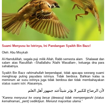
Suami Menyusu ke Istrinya, Ini Pandangan Syaikh Bin Bazz!
Oleh: Abu Misykah
Al-Hamdulillah, segala puji milik Allah, Rabb semesta alam. Shalawat dan
salam atas Rasulillah –Shallallahu 'Alaihi Wasallam-, keluarga dna para
sahabatnya.
Syaikh Bin Bazz
rahimahullah
berpendapat, tidak apa-apa seorang suami
menghisap puting payudara istrinya. Tidak berdosa. Bahkan kalau ia
meminum air susu istrinya juga tidak berdosa dan tidak membahayakan
status suami istri. Alasannya,
لأن الرضاع للكبير لا يؤثر شيئاًعند جمهور أهل العلم
“
Karena menyusui ke orang besar (dewasa) tidak mempengaruhi (status
kemahraman,_pent) sedikitpun. Menurut mayoritas ulama.
”