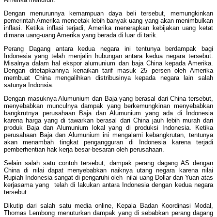
Dengan menurunnya kemampuan daya beli tersebut, memungkinkan
pemerintah Amerika mencetak lebih banyak uang yang akan menimbulkan
inflasi. Ketika inflasi terjadi, Amerika menerapkan kebijakan uang ketat
dimana uang-uang Amerika yang berada di luar di tarik.
Perang Dagang antara kedua negara ini tentunya berdampak bagi
Indonesia yang telah menjalin hubungan antara kedua negara tersebut.
Misalnya dalam hal ekspor alumunium dan baja China kepada Amerika.
Dengan ditetapkannya kenaikan tarif masuk 25 persen oleh Amerika
membuat China mengalihkan distribusinya kepada negara lain salah
satunya Indonsia.
Dengan masuknya Alumunium dan Baja yang berasal dari China tersebut,
menyebabkan munculnya dampak yang berkemungkinan menyebabkan
bangkrutnya perusahaan Baja dan Alumunium yang ada di Indonesia
karena harga yang di tawarkan berasal dari China jauh lebih murah dari
produk Baja dan Alumunium lokal yang di produksi Indonesia. Ketika
perusahaan Baja dan Alumunium ini mengalami kebangkrutan, tentunya
akan menambah tingkat pengangguran di Indonesia karena terjadi
pemberhentian hak kerja besar-besaran oleh perusahaan.
Selain salah satu contoh tersebut, dampak perang dagang AS dengan
China di nilai dapat menyebabkan naiknya utang negara karena nilai
Rupiah Indonesia sangat di pengaruhi oleh nilai uang Dollar dan Yuan atas
kerjasama yang telah di lakukan antara Indonesia dengan kedua negara
tersebut.
Dikutip dari salah satu media online, Kepala Badan Koordinasi Modal,
Thomas Lembong menuturkan dampak yang di sebabkan perang dagang