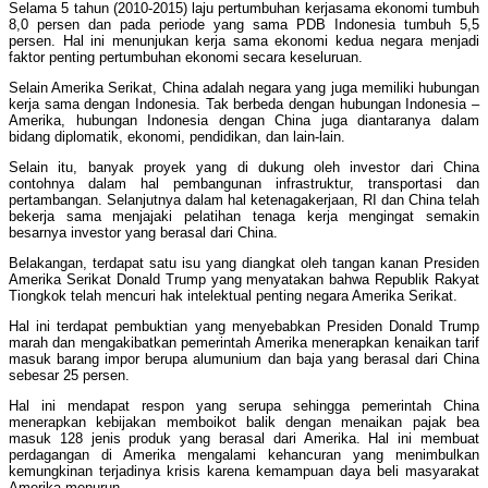
Selama 5 tahun (2010-2015) laju pertumbuhan kerjasama ekonomi tumbuh
8,0 persen dan pada periode yang sama PDB Indonesia tumbuh 5,5
persen. Hal ini menunjukan kerja sama ekonomi kedua negara menjadi
faktor penting pertumbuhan ekonomi secara keseluruan.
Selain Amerika Serikat, China adalah negara yang juga memiliki hubungan
kerja sama dengan Indonesia. Tak berbeda dengan hubungan Indonesia –
Amerika, hubungan Indonesia dengan China juga diantaranya dalam
bidang diplomatik, ekonomi, pendidikan, dan lain-lain.
Selain itu, banyak proyek yang di dukung oleh investor dari China
contohnya dalam hal pembangunan infrastruktur, transportasi dan
pertambangan. Selanjutnya dalam hal ketenagakerjaan, RI dan China telah
bekerja sama menjajaki pelatihan tenaga kerja mengingat semakin
besarnya investor yang berasal dari China.
Belakangan, terdapat satu isu yang diangkat oleh tangan kanan Presiden
Amerika Serikat Donald Trump yang menyatakan bahwa Republik Rakyat
Tiongkok telah mencuri hak intelektual penting negara Amerika Serikat.
Hal ini terdapat pembuktian yang menyebabkan Presiden Donald Trump
marah dan mengakibatkan pemerintah Amerika menerapkan kenaikan tarif
masuk barang impor berupa alumunium dan baja yang berasal dari China
sebesar 25 persen.
Hal ini mendapat respon yang serupa sehingga pemerintah China
menerapkan kebijakan memboikot balik dengan menaikan pajak bea
masuk 128 jenis produk yang berasal dari Amerika. Hal ini membuat
perdagangan di Amerika mengalami kehancuran yang menimbulkan
kemungkinan terjadinya krisis karena kemampuan daya beli masyarakat
Amerika menurun.