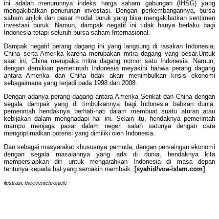
ini adalah menurunnya indeks harga saham gabungan (IHSG) yang
mengakibatkan penurunan investasi. Dengan perkembangannya, bursa
saham anjlok dan pasar modal buruk yang bisa mengakibatkan sentimen
investasi buruk. Namun, dampak negatif ini tidak hanya berlaku bagi
Indonesia tetapi seluruh bursa saham Internasional.
Dampak negatif perang dagang ini yang langsung di rasakan Indonesia,
China serta Amerika karena merupakan mitra dagang yang besar.Untuk
saat ini, China merupaka mitra dagang nomor satu Indonesia. Namun,
dengan demikian pemerintah Indonesia meyakini bahwa perang dagang
antara Amerika dan China tidak akan menimbulkan krisis ekonomi
sebagaimana yang terjadi pada 1998 dan 2008.
Dengan adanya perang dagang antara Amerika Serikat dan China dengan
segala dampak yang di timbulkannya bagi Indonesia bahkan dunia,
pemerintah hendaknya berhati-hati dalam membuat suatu aturan atau
kebijakan dalam menghadapi hal ini. Selain itu, hendaknya pemerintah
mampu menjaga pasar dalam negeri salah satunya dengan cara
mengoptimalkan potensi yang dimiliki oleh Indonesia.
Dan sebagai masyarakat khususnya pemuda, dengan persaingan ekonomi
dengan segala masalahnya yang ada di dunia, hendaknya kita
mempersiapkan diri untuk mengarahkan Indonesia di masa depan
tentunya kepada hal yang semakin membaik.
[syahid/voa-islam.com]
ilustrasi: theeventchronicle