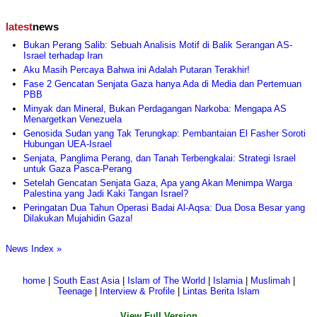
latest
news
Bukan Perang Salib: Sebuah Analisis Motif di Balik Serangan AS-
Israel terhadap Iran
Aku Masih Percaya Bahwa ini Adalah Putaran Terakhir!
Fase 2 Gencatan Senjata Gaza hanya Ada di Media dan Pertemuan
PBB
Minyak dan Mineral, Bukan Perdagangan Narkoba: Mengapa AS
Menargetkan Venezuela
Genosida Sudan yang Tak Terungkap: Pembantaian El Fasher Soroti
Hubungan UEA-Israel
Senjata, Panglima Perang, dan Tanah Terbengkalai: Strategi Israel
untuk Gaza Pasca-Perang
Setelah Gencatan Senjata Gaza, Apa yang Akan Menimpa Warga
Palestina yang Jadi Kaki Tangan Israel?
Peringatan Dua Tahun Operasi Badai Al-Aqsa: Dua Dosa Besar yang
Dilakukan Mujahidin Gaza!
News Index »
home
|
South East Asia
|
Islam of The World
|
Islamia
|
Muslimah
|
Teenage
|
Interview & Profile
|
Lintas Berita Islam
View Full Version