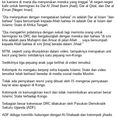
ke kamera di mana dia menyerukan mereka yang tinggal "di negeri-negeri
kafir untuk bermigrasi ke Dar Al Jihad (bumi jihad), Dar al Qital, dan Dar al
Eman [Negeri Iman].
"Dia melanjutkan dengan mengatakan bahwa" ini adalah Dar al Islam "dan
bahwa" Saya bersumpah kepada Allah bahwa ini adalah Dar al Islam dari
Islamic State di Afrika Tengah.
"Dia mengakhiri pidatonya dengan sekali lagi meminta orang untuk
bermigrasi ke DRC dan bergabunglah dengan mereka dan bahwa "di sini
kita adalah para Muhajirin dan Ansar di jalan Allah ... saya bersumpah
kepada Allah bahwa di sini [kita] berada dalam Jihad."
MTM, seperti yang ditunjukkan dalam video, tampaknya merupakan unit
kecil yang berisi setidaknya satu pejuang non-Kongo.
Sedikitnya tiga pejuang anak juga terlihat di video tersebut.
Kelompok itu mengaku berjanji setia kepada Islamic State dan video
tersebut telah berhasil beredar di media sosial media Muslim.
Tidak ada pernyataan resmi yang dibuat oleh IS mengenai pernyataan
bay'at atau apapun di Kongo.
Kelompok ini kemungkinan kecil dan tidak menimbulkan ancaman besar
Islamic State terhadap Kongo.
Sebagian besar kekerasan DRC dilakukan oleh Pasukan Demokratik
Sekutu Uganda (ADF).
ADF diduga memiliki hubungan dengan Al-Shabaab dan kelompok jihadis