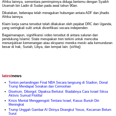
Afrika lainnya, sementara pemimpinnya diduga bertemu dengan Syaikh
Usamah bin Ladin di Sudan pada awal tahun 90an.
Dikatakan, beberapa telah meragukan hubungan antara ADF dan jihadis
Afrika lainnya.
Klaim kerja sama tersebut telah dilakukan oleh pejabat DRC dan Uganda,
yang seringkali sulit untuk diverifikasi secara independen.
Bagaimanapun, signifikansi video tersebut di antara saluran dan
pendukung Islamic State merupakan tren terkini untuk mencoba
menunjukkan kemenangan atau ekspansi mereka meski ada kemunduran
besar di Irak, Suriah, Libya, dan tempat lain. (st/tlwj)
latest
news
Tonton pertandingan Final NBA Secara langsung di Stadion, Donal
Trump Mendapat Sorakan dan Cemoohan
Disetrum, Diborgol, Dipaksa Berlutut: Biadabnya Cara Israel Siksa
Aktivis Sumud Flotilla!
Krisis Mental Menggerogoti Tentara Israel, Kasus Bunuh Diri
Meningkat
Trump Unggah Gambar AI Dirinya Dirangkul Yesus, Kecaman Belum
Surut