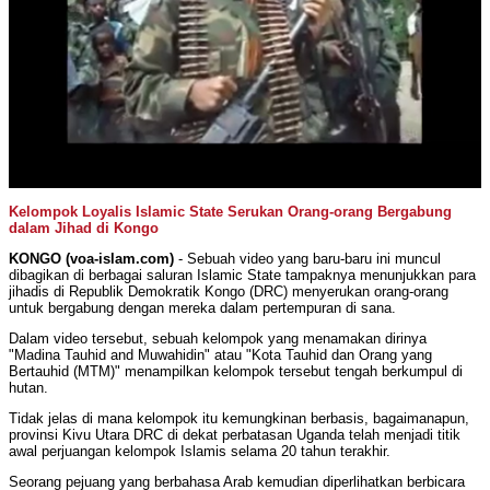
Kelompok Loyalis Islamic State Serukan Orang-orang Bergabung
dalam Jihad di Kongo
KONGO (voa-islam.com)
- Sebuah video yang baru-baru ini muncul
dibagikan di berbagai saluran Islamic State tampaknya menunjukkan para
jihadis di Republik Demokratik Kongo (DRC) menyerukan orang-orang
untuk bergabung dengan mereka dalam pertempuran di sana.
Dalam video tersebut, sebuah kelompok yang menamakan dirinya
"Madina Tauhid and Muwahidin" atau "Kota Tauhid dan Orang yang
Bertauhid (MTM)" menampilkan kelompok tersebut tengah berkumpul di
hutan.
Tidak jelas di mana kelompok itu kemungkinan berbasis, bagaimanapun,
provinsi Kivu Utara DRC di dekat perbatasan Uganda telah menjadi titik
awal perjuangan kelompok Islamis selama 20 tahun terakhir.
Seorang pejuang yang berbahasa Arab kemudian diperlihatkan berbicara