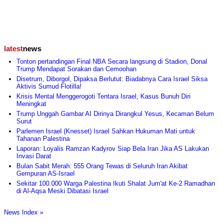
latest
news
Tonton pertandingan Final NBA Secara langsung di Stadion, Donal
Trump Mendapat Sorakan dan Cemoohan
Disetrum, Diborgol, Dipaksa Berlutut: Biadabnya Cara Israel Siksa
Aktivis Sumud Flotilla!
Krisis Mental Menggerogoti Tentara Israel, Kasus Bunuh Diri
Meningkat
Trump Unggah Gambar AI Dirinya Dirangkul Yesus, Kecaman Belum
Surut
Parlemen Israel (Knesset) Israel Sahkan Hukuman Mati untuk
Tahanan Palestina
Laporan: Loyalis Ramzan Kadyrov Siap Bela Iran Jika AS Lakukan
Invasi Darat
Bulan Sabit Merah: 555 Orang Tewas di Seluruh Iran Akibat
Gempuran AS-Israel
Sekitar 100.000 Warga Palestina Ikuti Shalat Jum'at Ke-2 Ramadhan
di Al-Aqsa Meski Dibatasi Israel
News Index »