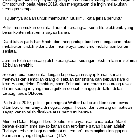
Christchurch pada Maret 2019, dan mengatakan dia ingin melakukan
serangan serupa.
"Tujuannya adalah untuk membunuh Muslim," kata jaksa penuntut.
Polisi menemukan senjata di rumah tersangka, serta file elektronik yang
berisi konten ekstremis sayap kanan.
Dia ditahan pada hari Sabtu dan menghadapi tuduhan mengancam akan
melakukan tindak pidana dan membiayai terorisme melalui pembelian
senjata.
Jerman telah diguncang oleh serangkaian serangan ekstrim kanan selama
12 bulan terakhir.
Seorang pria bersenjata dengan kepercayaan sayap kanan kanan
menewaskan sembilan orang di sebuah bar shisha dan sebuah kafe di
kota Hanau, dekat Frankfurt, pada Februari, sementara dua orang tewas
dalam serangan yang menargetkan sebuah sinagog di Halle, dekat
Leipzig, pada Oktober.
Pada Juni 2019, politisi pro-imigrasi Walter Luebcke ditemukan tewas
ditembak di rumahnya di negara bagian Hesse, dan seorang simpatisan
sayap kanan telah didakwa atas pembunuhannya.
Menteri Dalam Negeri Horst Seehofer menyatakan pada bulan Maret
bahwa ekstrimisme sayap kanan dan terorisme sayap kanan adalah
"bahaya terbesar bagi demokrasi di Jerman", menjanjikan tanggapan
keamanan yang ditingkatkan. (TNA)