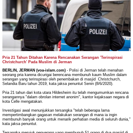
Pria 21 Tahun Ditahan Karena Rencanakan Serangan 'Terinspirasi
Christchurch' Pada Muslim di Jerman
BERLIN, JERMAN (voa-islam.com)
- Polisi di Jerman telah menahan
seorang pria karena dicurigai berencana membunuh kaum Muslim dalam
serangan yang terinspirasi oleh penembakan di masjid Christchurch,
Selandia Baru tahun 2019, kata jaksa penuntut Senin (8/6/2020).
Pria 21 tahun dari kota utara Hildesheim itu telah mengumumkan rencana
serangannya "dalam obrolan internet anonim", kantor kejaksaan negara di
kota Celle mengatakan.
Investigasi awal menunjukkan tersangka "telah beberapa lama
mempertimbangkan gagasan melakukan serangan di mana ia ingin
membunuh banyak orang untuk menarik perhatian media di seluruh dunia,"
kata jaksa penuntut.
Tersangka merujuk penyerang yang membunuh 51 orang di dua masjid di