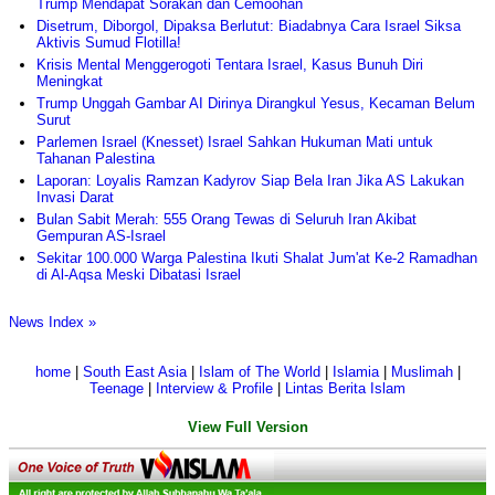
Trump Mendapat Sorakan dan Cemoohan
Disetrum, Diborgol, Dipaksa Berlutut: Biadabnya Cara Israel Siksa
Aktivis Sumud Flotilla!
Krisis Mental Menggerogoti Tentara Israel, Kasus Bunuh Diri
Meningkat
Trump Unggah Gambar AI Dirinya Dirangkul Yesus, Kecaman Belum
Surut
Parlemen Israel (Knesset) Israel Sahkan Hukuman Mati untuk
Tahanan Palestina
Laporan: Loyalis Ramzan Kadyrov Siap Bela Iran Jika AS Lakukan
Invasi Darat
Bulan Sabit Merah: 555 Orang Tewas di Seluruh Iran Akibat
Gempuran AS-Israel
Sekitar 100.000 Warga Palestina Ikuti Shalat Jum'at Ke-2 Ramadhan
di Al-Aqsa Meski Dibatasi Israel
News Index »
home
|
South East Asia
|
Islam of The World
|
Islamia
|
Muslimah
|
Teenage
|
Interview & Profile
|
Lintas Berita Islam
View Full Version