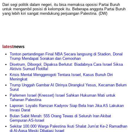
Dari segi politik dalam negeri, itu bisa memaksa oposisi Partai Buruh
untuk mengambil posisi di kelompok itu. Beberapa anggota Partai Buruh
yang lebih kiri sangat mendukung perjuangan Palestina. (DW)
latest
news
Tonton pertandingan Final NBA Secara langsung di Stadion, Donal
Trump Mendapat Sorakan dan Cemoohan
Disetrum, Diborgol, Dipaksa Berlutut: Biadabnya Cara Israel Siksa
Aktivis Sumud Flotilla!
Krisis Mental Menggerogoti Tentara Israel, Kasus Bunuh Diri
Meningkat
Trump Unggah Gambar AI Dirinya Dirangkul Yesus, Kecaman Belum
Surut
Parlemen Israel (Knesset) Israel Sahkan Hukuman Mati untuk
Tahanan Palestina
Laporan: Loyalis Ramzan Kadyrov Siap Bela Iran Jika AS Lakukan
Invasi Darat
Bulan Sabit Merah: 555 Orang Tewas di Seluruh Iran Akibat
Gempuran AS-Israel
Sekitar 100.000 Warga Palestina Ikuti Shalat Jum'at Ke-2 Ramadhan
di Al-Aqsa Meski Dibatasi Israel