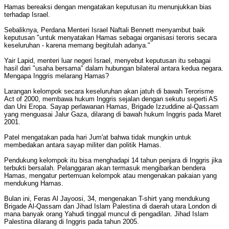
Hamas bereaksi dengan mengatakan keputusan itu menunjukkan bias
terhadap Israel.
Sebaliknya, Perdana Menteri Israel Naftali Bennett menyambut baik
keputusan "untuk menyatakan Hamas sebagai organisasi teroris secara
keseluruhan - karena memang begitulah adanya."
Yair Lapid, menteri luar negeri Israel, menyebut keputusan itu sebagai
hasil dari "usaha bersama" dalam hubungan bilateral antara kedua negara.
Mengapa Inggris melarang Hamas?
Larangan kelompok secara keseluruhan akan jatuh di bawah Terorisme
Act of 2000, membawa hukum Inggris sejalan dengan sekutu seperti AS
dan Uni Eropa. Sayap perlawanan Hamas, Brigade Izzuddine al-Qassam
yang menguasai Jalur Gaza, dilarang di bawah hukum Inggris pada Maret
2001.
Patel mengatakan pada hari Jum'at bahwa tidak mungkin untuk
membedakan antara sayap militer dan politik Hamas.
Pendukung kelompok itu bisa menghadapi 14 tahun penjara di Inggris jika
terbukti bersalah. Pelanggaran akan termasuk mengibarkan bendera
Hamas, mengatur pertemuan kelompok atau mengenakan pakaian yang
mendukung Hamas.
Bulan ini, Feras Al Jayoosi, 34, mengenakan T-shirt yang mendukung
Brigade Al-Qassam dan Jihad Islam Palestina di daerah utara London di
mana banyak orang Yahudi tinggal muncul di pengadilan. Jihad Islam
Palestina dilarang di Inggris pada tahun 2005.