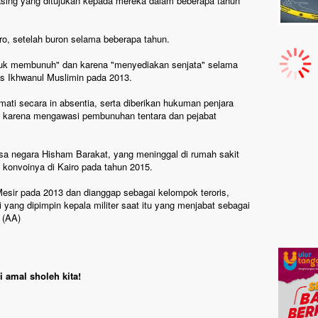
sing yang ditujukan kepada mereka dalam beberapa tahun
ro, setelah buron selama beberapa tahun.
ntuk membunuh" dan karena "menyediakan senjata" selama
as Ikhwanul Muslimin pada 2013.
ati secara in absentia, serta diberikan hukuman penjara
ah karena mengawasi pembunuhan tentara dan pejabat
ksa negara Hisham Barakat, yang meninggal di rumah sakit
konvoinya di Kairo pada tahun 2015.
Mesir pada 2013 dan dianggap sebagai kelompok teroris,
 yang dipimpin kepala militer saat itu yang menjabat sebagai
. (AA)
 amal sholeh kita!