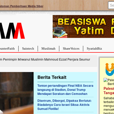
doman Pemberitaan Media Siber
unterFaith
Saintech
Muslimah
ShareVoices
SyariahBiz
m Pemimpin Ikhwanul Muslimin Mahmoud Ezzat Penjara Seumur
Berita Terkait
Tonton pertandingan Final NBA Secara
a Hebat Sembuh Dari
Pales
langsung di Stadion, Donal Trump
arah
Tanga
Mendapat Sorakan dan Cemoohan
dipenuhi dengan
Sahaba
Disetrum, Diborgol, Dipaksa Berlutut:
erat. Meskipun baru
terbaik
Biadabnya Cara Israel Siksa Aktivis
ayi yang imut ini harus
mengua
Sumud Flotilla!
g dahsyat, yaitu tumor
mencek
an...
berdona