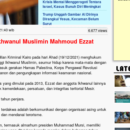
Krisis Mental Menggerogoti Tentara
Israel, Kasus Bunuh Diri Meningkat
Lima Tahun Mangkrak, Masjid di
Trump Unggah Gambar AI Dirinya
Pelosok ini Mengenaskan. Ayo Bantu.!!
Dirangkul Yesus, Kecaman Belum
Surut
Nasib masjid di Kampung Cilumbu ini sungguh
mengenaskan. Lima tahun mangkrak, kini nyaris
21:40 wib
6.677 views
tak berbentuk masjid, dipenuhi rumput liar,
berlumut, dan menghitam terpapar panas dan
khwanul Muslimin Mahmoud Ezzat
hujan....
ilan Kriminal Kairo pada hari Ahad (19/12/2021) menghukum
ggi Ikhwanul Muslimin, seumur hidup karena mata-mata dengan
rmasuk gerakan Hamas Palestina, Korps Pengawal Revolusi
Libanon dan pengungkapan informasi keamanan nasional.
s yang dimulai pada 2013, Ezzat dan anggota Ikhwanul lainnya
emerdekaan, persatuan, dan integritas teritorial Mesir.
tahun penjara.
 terdakwa adalah berkomunikasi dengan organisasi asing untuk
i dan mendanai terorisme.
in, termasuk almarhum presiden Muhammad Mursi, memiliki