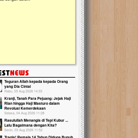
kanak Islam Terpadu (TKIT) An Najjah d
Gedung Majelis Taklim di Jonggol,...
Teguran Allah kepada kepada Orang
yang Dia Cintai
Rabu, 05 Aug 2026 14:33
Kranji, Tanah Para Pejuang: Jejak Haji
Rian hingga Haji Masturo dalam
Revolusi Kemerdekaan
Selasa, 04 Aug 2026 11:28
Rasulullah Menangis di Tepi Kubur ...
Lalu Bagaimana dengan Kita?
Senin, 03 Aug 2026 11:52
Tragis! Remaja 14 Tahun Diduga Bunuh