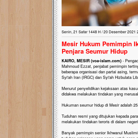
Senin, 21 Safar 1448 H / 20 Desember 2021 
Mesir Hukum Pemimpin I
Penjara Seumur Hidup
KAIRO, MESIR (voa-islam.com)
- Pengad
Mahmoud Ezzat, penjabat pemimpin tertin
beberapa organisasi dan partai asing, te
Syi'ah Iran (IRGC) dan Syi'ah Hizbulata 
Menurut penyelidikan kejaksaan atas kasu
didakwa melakukan tindakan yang merusak k
Hukuman seumur hidup di Mesir adalah 25 
Tuduhan resmi yang ditujukan kepada para
melakukan tindakan teroris di dalam neger
Banyak pemimpin senior Ikhwanul Muslim