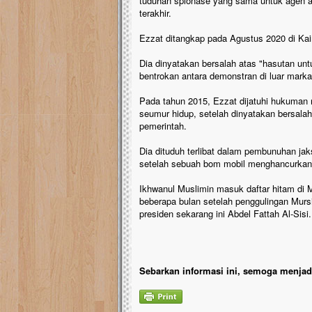
tuduhan spionase yang sama untuk agen a
terakhir.
Ezzat ditangkap pada Agustus 2020 di Kai
Dia dinyatakan bersalah atas "hasutan u
bentrokan antara demonstran di luar mark
Pada tahun 2015, Ezzat dijatuhi hukuman m
seumur hidup, setelah dinyatakan bersal
pemerintah.
Dia dituduh terlibat dalam pembunuhan ja
setelah sebuah bom mobil menghancurkan 
Ikhwanul Muslimin masuk daftar hitam di 
beberapa bulan setelah penggulingan Mursi
presiden sekarang ini Abdel Fattah Al-Sisi
Sebarkan informasi ini, semoga menjadi