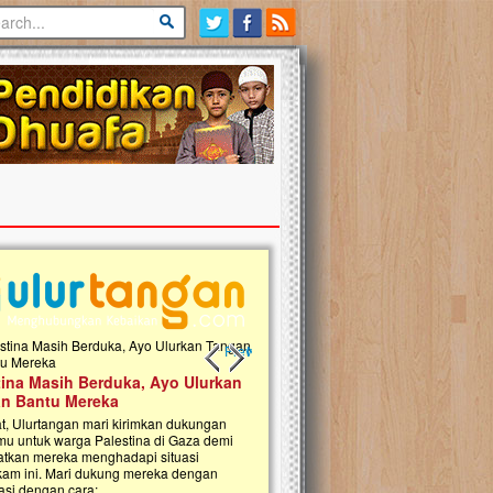
Previous slide
Next slide
tina Masih Berduka, Ayo Ulurkan
Open Donasi Wakaf Pembangu
n Bantu Mereka
Rumah Qur'an & TK Islam Terp
t, Ulurtangan mari kirimkan dukungan
Najjah di Jonggol
mu untuk warga Palestina di Gaza demi
tkan mereka menghadapi situasi
Saat ini, Ulurtangan bersama Yayasan 
am ini. Mari dukung mereka dengan
Najjahtul Islam Jonggol sedang merintis
si dengan cara:...
pembangunan Rumah Qur’an dan Tama