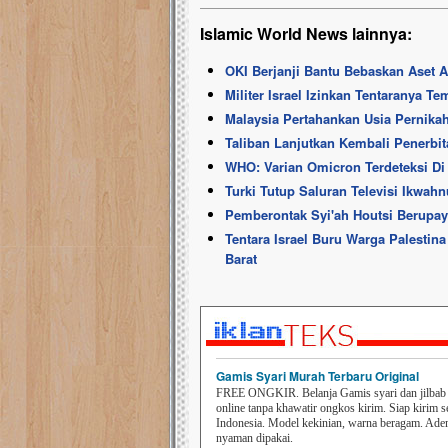
Islamic World News lainnya:
OKI Berjanji Bantu Bebaskan Aset 
Militer Israel Izinkan Tentaranya 
Malaysia Pertahankan Usia Pernik
Taliban Lanjutkan Kembali Penerbit
WHO: Varian Omicron Terdeteksi Di
Turki Tutup Saluran Televisi Ikwah
Pemberontak Syi'ah Houtsi Berupay
Tentara Israel Buru Warga Palesti
Barat
Gamis Syari Murah Terbaru Original
FREE ONGKIR. Belanja Gamis syari dan jilbab t
online tanpa khawatir ongkos kirim. Siap kirim s
Indonesia. Model kekinian, warna beragam. Ad
nyaman dipakai.