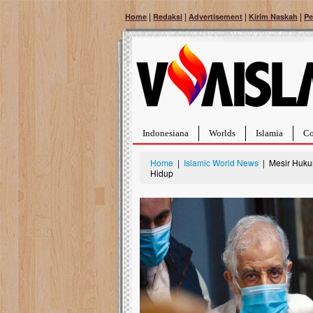
|
|
|
|
Home
Redaksi
Advertisement
Kirim Naskah
Pe
Indonesiana
Worlds
Islamia
Co
Home
|
Islamic World News
| Mesir Huku
Hidup
Bantu Naura, Balit
Tumor Pembuluh D
Hidup Naura Salsabila 
rintangan yang sangat b
berusia sepuluh bulan, b
menghadapi penyakit yan
pembuluh darah berukur