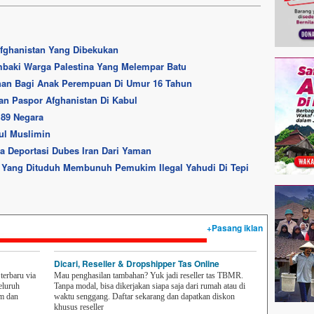
Afghanistan Yang Dibekukan
Tembaki Warga Palestina Yang Melempar Batu
ahan Bagi Anak Perempuan Di Umur 16 Tahun
an Paspor Afghanistan Di Kabul
 89 Negara
nul Muslimin
a Deportasi Dubes Iran Dari Yaman
na Yang Dituduh Membunuh Pemukim Ilegal Yahudi Di Tepi
+Pasang iklan
Dicari, Reseller & Dropshipper Tas Online
erbaru via
Mau penghasilan tambahan? Yuk jadi reseller tas TBMR.
eluruh
Tanpa modal, bisa dikerjakan siapa saja dari rumah atau di
em dan
waktu senggang. Daftar sekarang dan dapatkan diskon
khusus reseller