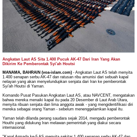
Angkatan Laut AS Sita 1.400 Pucuk AK-47 Dari Iran Yang Akan
Dikirim Ke Pemberontak Syi'ah Houtsi
MANAMA, BAHRAIN (voa-islam.com)
- Angkatan Laut AS telah menyita
1.400 senapan serbu AK-47 dan ratusan ribu amunisi dari sebuah kapal
nelayan yang akan menyelundupkan senjata dari Iran ke pemberontak
Syi'ah Houtsi di Yaman.
Komando Pusat Pasukan Angkatan Laut AS, atau NAVCENT, mengatakan
bahwa mereka menaiki kapal itu pada 20 Desember di Laut Arab Utara,
menyita ribuan senjata dan lima anggota awak - yang mengidentifikasi diri
mereka sebagai orang Yaman - sebelum menenggelamkan kapal itu.
Yaman telah dilanda perang saudara sejak 2014, mengadu pemberontak
Houthi yang didukung Iran melawan pemerintah yang diakui secara
internasional.
"Kapal Armada ke-5 AS menyita sekitar 1.400 senapan serbu AK-47 dan