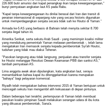
226.600 butir amunisi dari kapal penangkap ikan tanpa kewarganegaraan,"
bunyi pernyataan angkatan laut AS pada Rabu.
“Kapal tanpa kewarganegaraan itu dinilai berasal dari Iran dan transit di
perairan internasional di sepanjang rute yang secara historis digunakan
untuk memperdagangkan senjata secara tidak sah ke Houtsi di Yaman.”
Armada ke-5 AS yang berbasis di Bahrain telah menyita sekitar 8.700
senjata ilegal tahun ini.
Amerika Serikat, serta sekutu Arab Saudi - yang memimpin koalisi militer
yang mendukung pemerintah Yaman melawan pemberontak -, telah lama
mengatakan Iran memasok senjata kepada pemberontak Syi'ah Houtsi,
tuduhan yang tidak mau diakui Teheran.
"Pasokan langsung atau tidak langsung, penjualan atau transfer senjata
ke Houtsi melanggar Resolusi Dewan Keamanan PBB dan sanksi AS,"
tambah pernyataan AS.
Lima anggota awak akan dipulangkan, kata angkatan laut, seraya
menambahkan bahwa kapal itu ditenggelamkan karena merupakan
"bahaya" bagi pelayaran komersial.
Riyadh telah mengatakan bahwa intervensi 2015 di Yaman bertujuan untuk
mencegah sekutu Iran mengambil alih kekuasaan di depan pintunya.
Dalam beberapa hari terakhir, pertempuran di Yaman telah membuat
pasukan koalisi pimpinan Saudi melakukan serangan udara di ibu kota
yang dikuasai pemberontak, Sana'a.