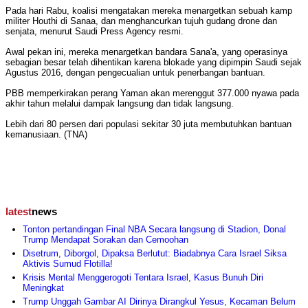
Pada hari Rabu, koalisi mengatakan mereka menargetkan sebuah kamp
militer Houthi di Sanaa, dan menghancurkan tujuh gudang drone dan
senjata, menurut Saudi Press Agency resmi.
Awal pekan ini, mereka menargetkan bandara Sana'a, yang operasinya
sebagian besar telah dihentikan karena blokade yang dipimpin Saudi sejak
Agustus 2016, dengan pengecualian untuk penerbangan bantuan.
PBB memperkirakan perang Yaman akan merenggut 377.000 nyawa pada
akhir tahun melalui dampak langsung dan tidak langsung.
Lebih dari 80 persen dari populasi sekitar 30 juta membutuhkan bantuan
kemanusiaan. (TNA)
latest
news
Tonton pertandingan Final NBA Secara langsung di Stadion, Donal
Trump Mendapat Sorakan dan Cemoohan
Disetrum, Diborgol, Dipaksa Berlutut: Biadabnya Cara Israel Siksa
Aktivis Sumud Flotilla!
Krisis Mental Menggerogoti Tentara Israel, Kasus Bunuh Diri
Meningkat
Trump Unggah Gambar AI Dirinya Dirangkul Yesus, Kecaman Belum