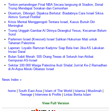
Tonton pertandingan Final NBA Secara langsung di Stadion, Donal
Trump Mendapat Sorakan dan Cemoohan
Disetrum, Diborgol, Dipaksa Berlutut: Biadabnya Cara Israel Siksa
Aktivis Sumud Flotilla!
Krisis Mental Menggerogoti Tentara Israel, Kasus Bunuh Diri
Meningkat
Trump Unggah Gambar AI Dirinya Dirangkul Yesus, Kecaman Belum
Surut
Parlemen Israel (Knesset) Israel Sahkan Hukuman Mati untuk
Tahanan Palestina
Laporan: Loyalis Ramzan Kadyrov Siap Bela Iran Jika AS Lakukan
Invasi Darat
Bulan Sabit Merah: 555 Orang Tewas di Seluruh Iran Akibat
Gempuran AS-Israel
Sekitar 100.000 Warga Palestina Ikuti Shalat Jum'at Ke-2 Ramadhan
di Al-Aqsa Meski Dibatasi Israel
News Index »
home
|
South East Asia
|
Islam of The World
|
Islamia
|
Muslimah
|
Teenage
|
Interview & Profile
|
Lintas Berita Islam
View Full Version