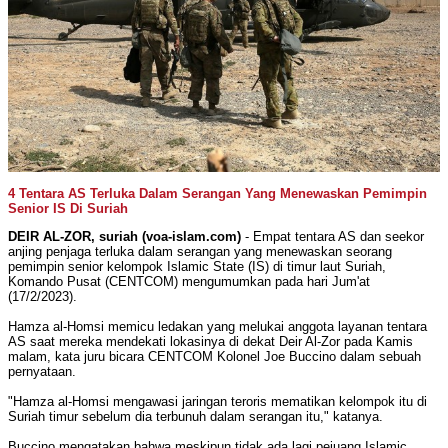
4 Tentara AS Terluka Dalam Serangan Yang Menewaskan Pemimpin
Senior IS Di Suriah
DEIR AL-ZOR, suriah (voa-islam.com)
- Empat tentara AS dan seekor
anjing penjaga terluka dalam serangan yang menewaskan seorang
pemimpin senior kelompok Islamic State (IS) di timur laut Suriah,
Komando Pusat (CENTCOM) mengumumkan pada hari Jum'at
(17/2/2023).
Hamza al-Homsi memicu ledakan yang melukai anggota layanan tentara
AS saat mereka mendekati lokasinya di dekat Deir Al-Zor pada Kamis
malam, kata juru bicara CENTCOM Kolonel Joe Buccino dalam sebuah
pernyataan.
"Hamza al-Homsi mengawasi jaringan teroris mematikan kelompok itu di
Suriah timur sebelum dia terbunuh dalam serangan itu," katanya.
Buccino mengatakan bahwa meskipun tidak ada lagi pejuang Islamic