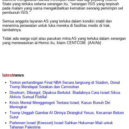
State yang terluka selama serangan itu, "serangan ISIS yang terpisah
pada malam yang sama mengakibatkan kematian seorang pemimpin sel
pembunuh ISIS."
Semua anggota layanan AS yang terluka dalam kondisi stabil dan
menerima perawatan untuk luka mereka di fasilitas medis di Irak,
tambahnya.
Tidak ada warga sipil atau pasukan mitra AS yang terluka dalam serangan
yang menewaskan al-Homsi itu, klaim CENTCOM. (AA/Ab)
latest
news
Tonton pertandingan Final NBA Secara langsung di Stadion, Donal
Trump Mendapat Sorakan dan Cemoohan
Disetrum, Diborgol, Dipaksa Berlutut: Biadabnya Cara Israel Siksa
Aktivis Sumud Flotilla!
Krisis Mental Menggerogoti Tentara Israel, Kasus Bunuh Diri
Meningkat
Trump Unggah Gambar AI Dirinya Dirangkul Yesus, Kecaman Belum
Surut
Parlemen Israel (Knesset) Israel Sahkan Hukuman Mati untuk
Tahanan Palestina