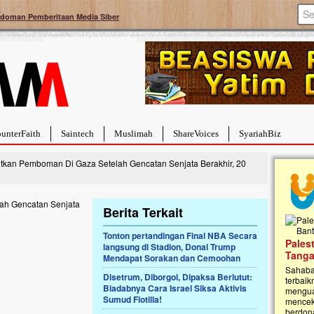
doman Pemberitaan Media Siber
unterFaith
Saintech
Muslimah
ShareVoices
SyariahBiz
utkan Pemboman Di Gaza Setelah Gencatan Senjata Berakhir, 20
Berita Terkait
Tonton pertandingan Final NBA Secara
a Hebat Sembuh Dari
Pales
langsung di Stadion, Donal Trump
arah
Tanga
Mendapat Sorakan dan Cemoohan
dipenuhi dengan
Sahaba
Disetrum, Diborgol, Dipaksa Berlutut:
erat. Meskipun baru
terbaik
Biadabnya Cara Israel Siksa Aktivis
ayi yang imut ini harus
mengua
Sumud Flotilla!
g dahsyat, yaitu tumor
mencek
an...
berdona