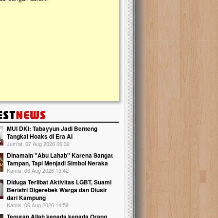
kanak Islam Terpadu (TKIT) An Najjah d
Gedung Majelis Taklim di Jonggol,...
MUI DKI: Tabayyun Jadi Benteng
Tangkal Hoaks di Era AI
Jum'at, 07 Aug 2026 06:32
Dinamain ''Abu Lahab'' Karena Sangat
Tampan, Tapi Menjadi Simbol Neraka
Kamis, 06 Aug 2026 15:42
Diduga Terlibat Aktivitas LGBT, Suami
Beristri Digerebek Warga dan Diusir
dari Kampung
Kamis, 06 Aug 2026 14:59
Teguran Allah kepada kepada Orang