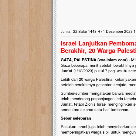
Jum'at, 22 Safar 1448 H / 1 Desember 2023 1
Israel Lanjutkan Pemboma
Berakhir, 20 Warga Pales
GAZA, PALESTINA (voa-islam.com)
- Mi
Gaza beberapa menit setelah berakhirnya 
Jum'at (1/12/2023) pukul 7 pagi waktu set
Lebih dari 20 warga Palestina, kebanyaka
setelah berakhirnya gencatan senjata, men
Sumber-sumber mengatakan bahwa mediator 
telah mendorong perpanjangan jeda tersebu
Jumat, tetapi Zionis Israel menginginkan
sementara selama satu hari tambahan.
Sebar selebaran
Pasukan Israel juga telah menyebarkan sele
memperingatkan warga sipil untuk mengun