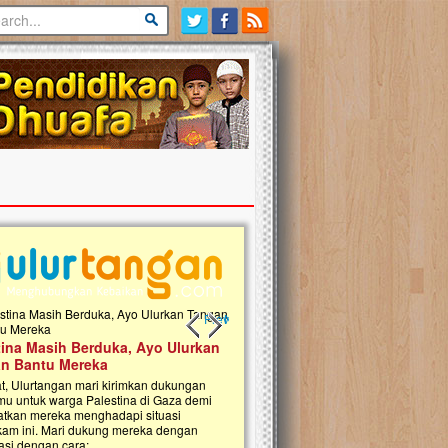
Previous slide
Next slide
tina Masih Berduka, Ayo Ulurkan
Open Donasi Wakaf Pembangu
n Bantu Mereka
Rumah Qur'an & TK Islam Terp
t, Ulurtangan mari kirimkan dukungan
Najjah di Jonggol
mu untuk warga Palestina di Gaza demi
tkan mereka menghadapi situasi
Saat ini, Ulurtangan bersama Yayasan 
am ini. Mari dukung mereka dengan
Najjahtul Islam Jonggol sedang merintis
si dengan cara:...
pembangunan Rumah Qur’an dan Tama