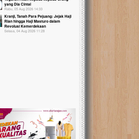
yang Dia Cintai
Rabu, 05 Aug 2026 14:33
Kranji, Tanah Para Pejuang: Jejak Haji
Rian hingga Haji Masturo dalam
Revolusi Kemerdekaan
Selasa, 04 Aug 2026 11:28