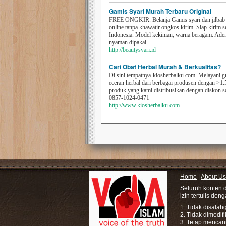
Gamis Syari Murah Terbaru Original
FREE ONGKIR. Belanja Gamis syari dan jilbab t
online tanpa khawatir ongkos kirim. Siap kirim s
Indonesia. Model kekinian, warna beragam. Ad
nyaman dipakai.
http://beautysyari.id
Cari Obat Herbal Murah & Berkualitas?
Di sini tempatnya-kiosherbalku.com. Melayani g
eceran herbal dari berbagai produsen dengan >1.
produk yang kami distribusikan dengan diskon 
0857-1024-0471
http://www.kiosherbalku.com
Home
|
About Us
Seluruh konten 
izin tertulis den
1. Tidak disala
2. Tidak dimodif
3. Tetap mencan