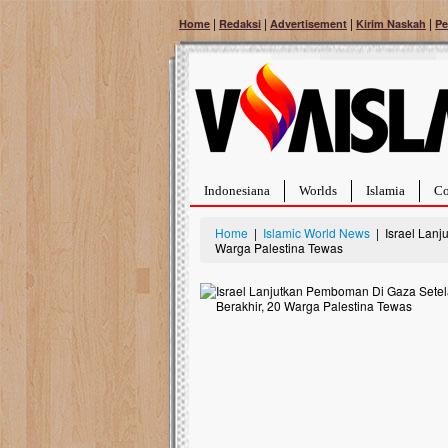
|
|
|
|
Home
Redaksi
Advertisement
Kirim Naskah
Pe
Indonesiana
Worlds
Islamia
Co
Home
|
Islamic World News
| Israel Lanj
Warga Palestina Tewas
Bantu Naura, Balit
Tumor Pembuluh D
Hidup Naura Salsabila 
rintangan yang sangat b
berusia sepuluh bulan, b
menghadapi penyakit yan
pembuluh darah berukur