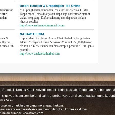
Dicari, Reseller & Dropshipper Tas Online
erbaru via
Mau penghasilan tambahan? Yuk jadi reseller tas TBMR.
eluruh
Tanpa modal, bisa dikerjakan siapa saja dari rumah atau di
em dan
waktu senggang. Daftar sekarang dan dapatkan diskon
khusus reseller
http://www.tasbrandedmurahriri.com
NABAWI HERBA
rosir &
Suplier dan Distributor Aneka Obat Herbal & Pengobatan
500 jenis
Islami. Melayani Eceran & Grosir Minimal 350,000 dengan
sd 60% Hub:
diskon s.d 60%. Pembelian bisa campur produk >1.300 jenis
produk.
http://www.anekaobatherbal.com
|
Redaksi
|
Kontak Kami
|
Advertisement
|
Kirim Naskah
|
Pedoman Pemberitaan Me
di situs voa-islam.com boleh disalin, diperbanyak, dan disebarluaskan guna kepe
gan syarat:
hgunakan untuk tujuan yang melanggar hukum.
ikasi secara menyesatkan atau menghilangkan konteks aslinya.
tumkan sumber: voa-islam.com.