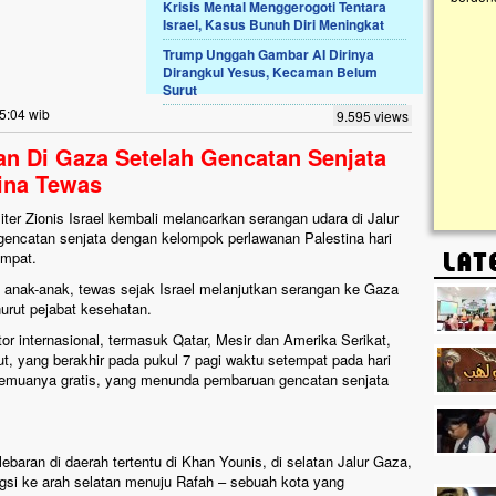
Krisis Mental Menggerogoti Tentara
Israel, Kasus Bunuh Diri Meningkat
Lima Tahun Mangkrak, Masjid di
Trump Unggah Gambar AI Dirinya
Pelosok ini Mengenaskan. Ayo Bantu.!!
Dirangkul Yesus, Kecaman Belum
Surut
Nasib masjid di Kampung Cilumbu ini sungguh
mengenaskan. Lima tahun mangkrak, kini nyaris
5:04 wib
9.595 views
tak berbentuk masjid, dipenuhi rumput liar,
berlumut, dan menghitam terpapar panas dan
n Di Gaza Setelah Gencatan Senjata
hujan....
tina Tewas
liter Zionis Israel kembali melancarkan serangan udara di Jalur
gencatan senjata dengan kelompok perlawanan Palestina hari
empat.
n anak-anak, tewas sejak Israel melanjutkan serangan ke Gaza
urut pejabat kesehatan.
internasional, termasuk Qatar, Mesir dan Amerika Serikat,
t, yang berakhir pada pukul 7 pagi waktu setempat pada hari
 semuanya gratis, yang menunda pembaruan gencatan senjata
baran di daerah tertentu di Khan Younis, di selatan Jalur Gaza,
gsi ke arah selatan menuju Rafah – sebuah kota yang