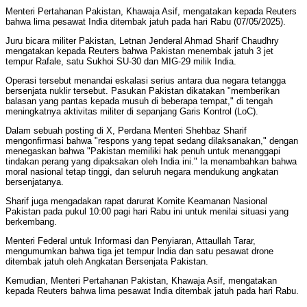
Menteri Pertahanan Pakistan, Khawaja Asif, mengatakan kepada Reuters
bahwa lima pesawat India ditembak jatuh pada hari Rabu (07/05/2025).
Juru bicara militer Pakistan, Letnan Jenderal Ahmad Sharif Chaudhry
mengatakan kepada Reuters bahwa Pakistan menembak jatuh 3 jet
tempur Rafale, satu Sukhoi SU-30 dan MIG-29 milik India.
Operasi tersebut menandai eskalasi serius antara dua negara tetangga
bersenjata nuklir tersebut. Pasukan Pakistan dikatakan "memberikan
balasan yang pantas kepada musuh di beberapa tempat," di tengah
meningkatnya aktivitas militer di sepanjang Garis Kontrol (LoC).
Dalam sebuah posting di X, Perdana Menteri Shehbaz Sharif
mengonfirmasi bahwa "respons yang tepat sedang dilaksanakan," dengan
menegaskan bahwa "Pakistan memiliki hak penuh untuk menanggapi
tindakan perang yang dipaksakan oleh India ini." Ia menambahkan bahwa
moral nasional tetap tinggi, dan seluruh negara mendukung angkatan
bersenjatanya.
Sharif juga mengadakan rapat darurat Komite Keamanan Nasional
Pakistan pada pukul 10:00 pagi hari Rabu ini untuk menilai situasi yang
berkembang.
Menteri Federal untuk Informasi dan Penyiaran, Attaullah Tarar,
mengumumkan bahwa tiga jet tempur India dan satu pesawat drone
ditembak jatuh oleh Angkatan Bersenjata Pakistan.
Kemudian, Menteri Pertahanan Pakistan, Khawaja Asif, mengatakan
kepada Reuters bahwa lima pesawat India ditembak jatuh pada hari Rabu.