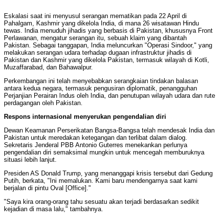
Eskalasi saat ini menyusul serangan mematikan pada 22 April di
Pahalgam, Kashmir yang dikelola India, di mana 26 wisatawan Hindu
tewas. India menuduh jihadis yang berbasis di Pakistan, khususnya Front
Perlawanan, mengatur serangan itu, sebuah klaim yang dibantah
Pakistan. Sebagai tanggapan, India meluncurkan "Operasi Sindoor," yang
melakukan serangan udara terhadap dugaan infrastruktur jihadis di
Pakistan dan Kashmir yang dikelola Pakistan, termasuk wilayah di Kotli,
Muzaffarabad, dan Bahawalpur.
Perkembangan ini telah menyebabkan serangkaian tindakan balasan
antara kedua negara, termasuk pengusiran diplomatik, penangguhan
Perjanjian Perairan Indus oleh India, dan penutupan wilayah udara dan rute
perdagangan oleh Pakistan.
Respons internasional menyerukan pengendalian diri
Dewan Keamanan Perserikatan Bangsa-Bangsa telah mendesak India dan
Pakistan untuk meredakan ketegangan dan terlibat dalam dialog.
Sekretaris Jenderal PBB Antonio Guterres menekankan perlunya
pengendalian diri semaksimal mungkin untuk mencegah memburuknya
situasi lebih lanjut.
Presiden AS Donald Trump, yang menanggapi krisis tersebut dari Gedung
Putih, berkata, "Ini memalukan. Kami baru mendengarnya saat kami
berjalan di pintu Oval [Office]."
"Saya kira orang-orang tahu sesuatu akan terjadi berdasarkan sedikit
kejadian di masa lalu," tambahnya.