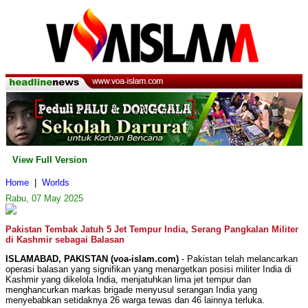
View Full Version
Home
|
Worlds
Rabu, 07 May 2025
Pakistan Tembak Jatuh 5 Jet Tempur India, Serang Pangkalan Militer
di Kashmir sebagai Balasan
ISLAMABAD, PAKISTAN (voa-islam.com)
- Pakistan telah melancarkan
operasi balasan yang signifikan yang menargetkan posisi militer India di
Kashmir yang dikelola India, menjatuhkan lima jet tempur dan
menghancurkan markas brigade menyusul serangan India yang
menyebabkan setidaknya 26 warga tewas dan 46 lainnya terluka.