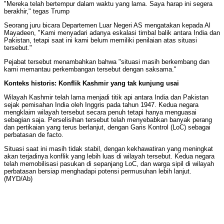
"Mereka telah bertempur dalam waktu yang lama. Saya harap ini segera
berakhir," tegas Trump
Seorang juru bicara Departemen Luar Negeri AS mengatakan kepada Al
Mayadeen, "Kami menyadari adanya eskalasi timbal balik antara India dan
Pakistan, tetapi saat ini kami belum memiliki penilaian atas situasi
tersebut."
Pejabat tersebut menambahkan bahwa "situasi masih berkembang dan
kami memantau perkembangan tersebut dengan saksama."
Konteks historis: Konflik Kashmir yang tak kunjung usai
Wilayah Kashmir telah lama menjadi titik api antara India dan Pakistan
sejak pemisahan India oleh Inggris pada tahun 1947. Kedua negara
mengklaim wilayah tersebut secara penuh tetapi hanya menguasai
sebagian saja. Perselisihan tersebut telah menyebabkan banyak perang
dan pertikaian yang terus berlanjut, dengan Garis Kontrol (LoC) sebagai
perbatasan de facto.
Situasi saat ini masih tidak stabil, dengan kekhawatiran yang meningkat
akan terjadinya konflik yang lebih luas di wilayah tersebut. Kedua negara
telah memobilisasi pasukan di sepanjang LoC, dan warga sipil di wilayah
perbatasan bersiap menghadapi potensi permusuhan lebih lanjut.
(MYD/Ab)