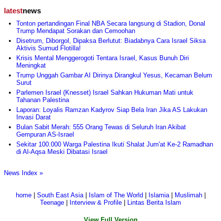
latest
news
Tonton pertandingan Final NBA Secara langsung di Stadion, Donal
Trump Mendapat Sorakan dan Cemoohan
Disetrum, Diborgol, Dipaksa Berlutut: Biadabnya Cara Israel Siksa
Aktivis Sumud Flotilla!
Krisis Mental Menggerogoti Tentara Israel, Kasus Bunuh Diri
Meningkat
Trump Unggah Gambar AI Dirinya Dirangkul Yesus, Kecaman Belum
Surut
Parlemen Israel (Knesset) Israel Sahkan Hukuman Mati untuk
Tahanan Palestina
Laporan: Loyalis Ramzan Kadyrov Siap Bela Iran Jika AS Lakukan
Invasi Darat
Bulan Sabit Merah: 555 Orang Tewas di Seluruh Iran Akibat
Gempuran AS-Israel
Sekitar 100.000 Warga Palestina Ikuti Shalat Jum'at Ke-2 Ramadhan
di Al-Aqsa Meski Dibatasi Israel
News Index »
home
|
South East Asia
|
Islam of The World
|
Islamia
|
Muslimah
|
Teenage
|
Interview & Profile
|
Lintas Berita Islam
View Full Version