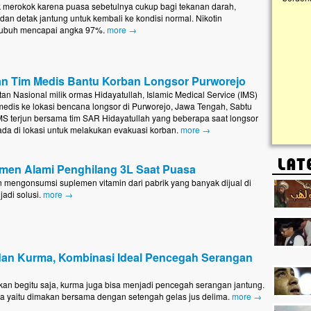
k merokok karena puasa sebetulnya cukup bagi tekanan darah,
dan detak jantung untuk kembali ke kondisi normal. Nikotin
 tubuh mencapai angka 97%.
more →
Lima Tahun Mangkrak, Masjid di
Pelosok ini Mengenaskan. Ayo Bantu.!!
Nasib masjid di Kampung Cilumbu ini sungguh
mengenaskan. Lima tahun mangkrak, kini nyaris
an Tim Medis Bantu Korban Longsor Purworejo
tak berbentuk masjid, dipenuhi rumput liar,
berlumut, dan menghitam terpapar panas dan
n Nasional milik ormas Hidayatullah, Islamic Medical Service (IMS)
hujan....
edis ke lokasi bencana longsor di Purworejo, Jawa Tengah, Sabtu
IMS terjun bersama tim SAR Hidayatullah yang beberapa saat longsor
rada di lokasi untuk melakukan evakuasi korban.
more →
men Alami Penghilang 3L Saat Puasa
in mengonsumsi suplemen vitamin dari pabrik yang banyak dijual di
adi solusi.
more →
dan Kurma, Kombinasi Ideal Pencegah Serangan
akan begitu saja, kurma juga bisa menjadi pencegah serangan jantung.
ya yaitu dimakan bersama dengan setengah gelas jus delima.
more →