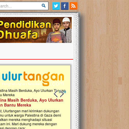
Previous slide
Next slide
tina Masih Berduka, Ayo Ulurkan
Open Donasi Wakaf Pembangu
n Bantu Mereka
Rumah Qur'an & TK Islam Terp
t, Ulurtangan mari kirimkan dukungan
Najjah di Jonggol
mu untuk warga Palestina di Gaza demi
tkan mereka menghadapi situasi
Saat ini, Ulurtangan bersama Yayasan 
am ini. Mari dukung mereka dengan
Najjahtul Islam Jonggol sedang merintis
si dengan cara:...
pembangunan Rumah Qur’an dan Tama