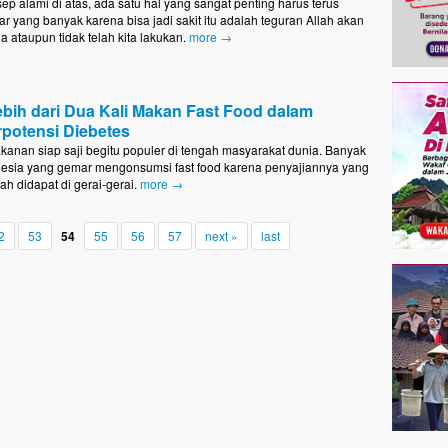
ep alami di atas, ada satu hal yang sangat penting harus terus
far yang banyak karena bisa jadi sakit itu adalah teguran Allah akan
 ataupun tidak telah kita lakukan.
more →
bih dari Dua Kali Makan Fast Food dalam
potensi Diebetes
kanan siap saji begitu populer di tengah masyarakat dunia. Banyak
esia yang gemar mengonsumsi fast food karena penyajiannya yang
dah didapat di gerai-gerai.
more →
2
53
54
55
56
57
next »
last