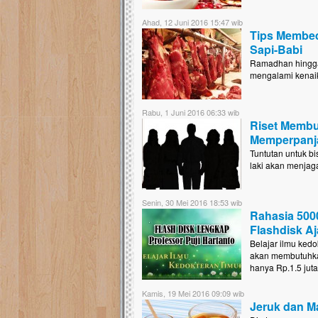
Ahad, 12 Juni 2016 15:47 wib
Tips Membed
Sapi-Babi
Ramadhan hingga 
mengalami kenaik
Rabu, 1 Juni 2016 06:33 wib
Riset Membu
Memperpanj
Tuntutan untuk bi
laki akan menjag
Senin, 30 Mei 2016 18:53 wib
Rahasia 500
Flashdisk Aja
Belajar ilmu kedok
akan membutuhkan
hanya Rp.1.5 jut
Kamis, 19 Mei 2016 09:09 wib
Jeruk dan M