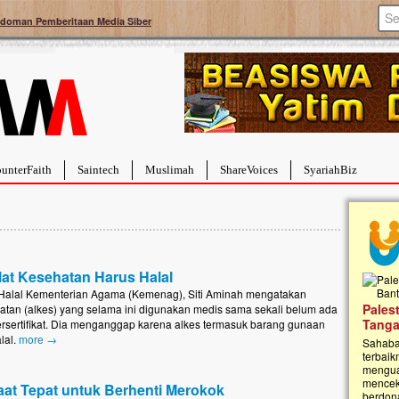
doman Pemberitaan Media Siber
unterFaith
Saintech
Muslimah
ShareVoices
SyariahBiz
at Kesehatan Harus Halal
 Halal Kementerian Agama (Kemenag), Siti Aminah mengatakan
a Hebat Sembuh Dari
Pales
atan (alkes) yang selama ini digunakan medis sama sekali belum ada
arah
Tanga
ersertifikat. Dia menganggap karena alkes termasuk barang gunaan
lal.
more →
dipenuhi dengan
Sahaba
erat. Meskipun baru
terbaik
ayi yang imut ini harus
mengua
g dahsyat, yaitu tumor
mencek
at Tepat untuk Berhenti Merokok
an...
berdona