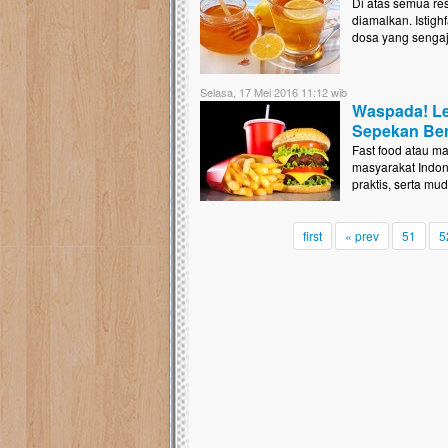
Di atas semua res
diamalkan. Istigh
dosa yang sengaja
Selasa, 17 Mei 2016 11:12 wib
Waspada! Le
Sepekan Ber
Fast food atau ma
masyarakat Indon
praktis, serta mu
first
« prev
51
5