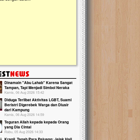
kanak Islam Terpadu (TKIT) An Najjah d
Gedung Majelis Taklim di Jonggol,...
Dinamain ''Abu Lahab'' Karena Sangat
Tampan, Tapi Menjadi Simbol Neraka
Kamis, 06 Aug 2026 15:42
Diduga Terlibat Aktivitas LGBT, Suami
Beristri Digerebek Warga dan Diusir
dari Kampung
Kamis, 06 Aug 2026 14:59
Teguran Allah kepada kepada Orang
yang Dia Cintai
Rabu, 05 Aug 2026 14:33
Kranji, Tanah Para Pejuang: Jejak Haji