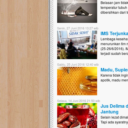
Belasan jam tida
temperatur tubuh 
dibersihkan dari
Senin, 27 Juni 2016 13:27 wib
IMS Terjunk
Lembaga kesehata
menurunkan tim m
(25-26/6/2016). 
terjadi sudah be
Sabtu, 25 Juni 2016 12:40 wib
Madu, Suple
Karena tidak ing
apotik, madu menj
Selasa, 14 Juni 2016 21:50 wib
Jus Delima 
Jantung
Selain lezat dim
Tapi ada syaratn