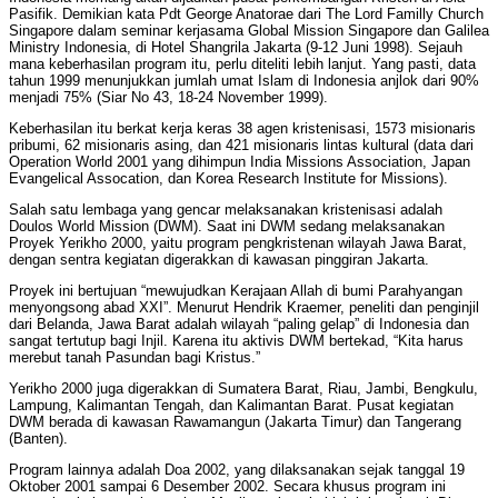
Pasifik. Demikian kata Pdt George Anatorae dari The Lord Familly Church
Singapore dalam seminar kerjasama Global Mission Singapore dan Galilea
Ministry Indonesia, di Hotel Shangrila Jakarta (9-12 Juni 1998). Sejauh
mana keberhasilan program itu, perlu diteliti lebih lanjut. Yang pasti, data
tahun 1999 menunjukkan jumlah umat Islam di Indonesia anjlok dari 90%
menjadi 75% (Siar No 43, 18-24 November 1999).
Keberhasilan itu berkat kerja keras 38 agen kristenisasi, 1573 misionaris
pribumi, 62 misionaris asing, dan 421 misionaris lintas kultural (data dari
Operation World 2001 yang dihimpun India Missions Association, Japan
Evangelical Assocation, dan Korea Research Institute for Missions).
Salah satu lembaga yang gencar melaksanakan kristenisasi adalah
Doulos World Mission (DWM). Saat ini DWM sedang melaksanakan
Proyek Yerikho 2000, yaitu program pengkristenan wilayah Jawa Barat,
dengan sentra kegiatan digerakkan di kawasan pinggiran Jakarta.
Proyek ini bertujuan “mewujudkan Kerajaan Allah di bumi Parahyangan
menyongsong abad XXI”. Menurut Hendrik Kraemer, peneliti dan penginjil
dari Belanda, Jawa Barat adalah wilayah “paling gelap” di Indonesia dan
sangat tertutup bagi Injil. Karena itu aktivis DWM bertekad, “Kita harus
merebut tanah Pasundan bagi Kristus.”
Yerikho 2000 juga digerakkan di Sumatera Barat, Riau, Jambi, Bengkulu,
Lampung, Kalimantan Tengah, dan Kalimantan Barat. Pusat kegiatan
DWM berada di kawasan Rawamangun (Jakarta Timur) dan Tangerang
(Banten).
Program lainnya adalah Doa 2002, yang dilaksanakan sejak tanggal 19
Oktober 2001 sampai 6 Desember 2002. Secara khusus program ini