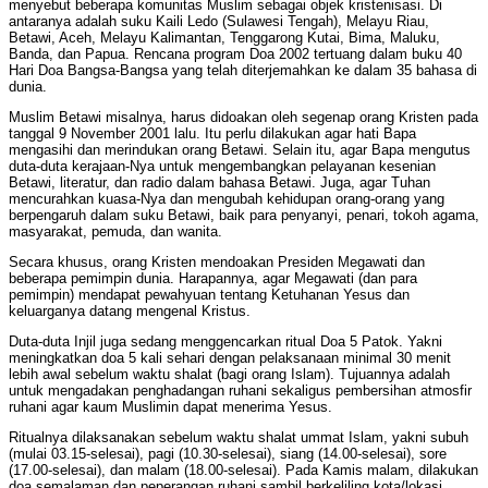
menyebut beberapa komunitas Muslim sebagai objek kristenisasi. Di
antaranya adalah suku Kaili Ledo (Sulawesi Tengah), Melayu Riau,
Betawi, Aceh, Melayu Kalimantan, Tenggarong Kutai, Bima, Maluku,
Banda, dan Papua. Rencana program Doa 2002 tertuang dalam buku 40
Hari Doa Bangsa-Bangsa yang telah diterjemahkan ke dalam 35 bahasa di
dunia.
Muslim Betawi misalnya, harus didoakan oleh segenap orang Kristen pada
tanggal 9 November 2001 lalu. Itu perlu dilakukan agar hati Bapa
mengasihi dan merindukan orang Betawi. Selain itu, agar Bapa mengutus
duta-duta kerajaan-Nya untuk mengembangkan pelayanan kesenian
Betawi, literatur, dan radio dalam bahasa Betawi. Juga, agar Tuhan
mencurahkan kuasa-Nya dan mengubah kehidupan orang-orang yang
berpengaruh dalam suku Betawi, baik para penyanyi, penari, tokoh agama,
masyarakat, pemuda, dan wanita.
Secara khusus, orang Kristen mendoakan Presiden Megawati dan
beberapa pemimpin dunia. Harapannya, agar Megawati (dan para
pemimpin) mendapat pewahyuan tentang Ketuhanan Yesus dan
keluarganya datang mengenal Kristus.
Duta-duta Injil juga sedang menggencarkan ritual Doa 5 Patok. Yakni
meningkatkan doa 5 kali sehari dengan pelaksanaan minimal 30 menit
lebih awal sebelum waktu shalat (bagi orang Islam). Tujuannya adalah
untuk mengadakan penghadangan ruhani sekaligus pembersihan atmosfir
ruhani agar kaum Muslimin dapat menerima Yesus.
Ritualnya dilaksanakan sebelum waktu shalat ummat Islam, yakni subuh
(mulai 03.15-selesai), pagi (10.30-selesai), siang (14.00-selesai), sore
(17.00-selesai), dan malam (18.00-selesai). Pada Kamis malam, dilakukan
doa semalaman dan peperangan ruhani sambil berkeliling kota/lokasi