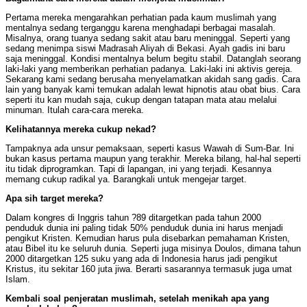
Pertama mereka mengarahkan perhatian pada kaum muslimah yang
mentalnya sedang terganggu karena menghadapi berbagai masalah.
Misalnya, orang tuanya sedang sakit atau baru meninggal. Seperti yang
sedang menimpa siswi Madrasah Aliyah di Bekasi. Ayah gadis ini baru
saja meninggal. Kondisi mentalnya belum begitu stabil. Datanglah seorang
laki-laki yang memberikan perhatian padanya. Laki-laki ini aktivis gereja.
Sekarang kami sedang berusaha menyelamatkan akidah sang gadis. Cara
lain yang banyak kami temukan adalah lewat hipnotis atau obat bius. Cara
seperti itu kan mudah saja, cukup dengan tatapan mata atau melalui
minuman. Itulah cara-cara mereka.
Kelihatannya mereka cukup nekad?
Tampaknya ada unsur pemaksaan, seperti kasus Wawah di Sum-Bar. Ini
bukan kasus pertama maupun yang terakhir. Mereka bilang, hal-hal seperti
itu tidak diprogramkan. Tapi di lapangan, ini yang terjadi. Kesannya
memang cukup radikal ya. Barangkali untuk mengejar target.
Apa sih target mereka?
Dalam kongres di Inggris tahun ?89 ditargetkan pada tahun 2000
penduduk dunia ini paling tidak 50% penduduk dunia ini harus menjadi
pengikut Kristen. Kemudian harus pula disebarkan pemahaman Kristen,
atau Bibel itu ke seluruh dunia. Seperti juga misinya Doulos, dimana tahun
2000 ditargetkan 125 suku yang ada di Indonesia harus jadi pengikut
Kristus, itu sekitar 160 juta jiwa. Berarti sasarannya termasuk juga umat
Islam.
Kembali soal penjeratan muslimah, setelah menikah apa yang