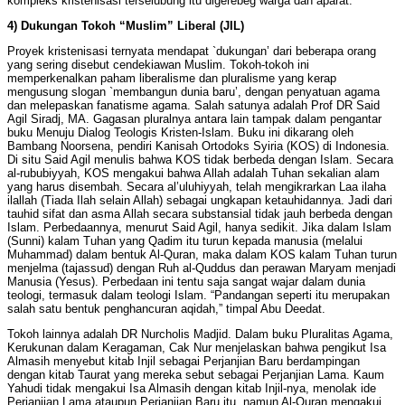
kompleks kristenisasi terselubung itu digerebeg warga dan aparat.
4) Dukungan Tokoh “Muslim” Liberal (JIL)
Proyek kristenisasi ternyata mendapat `dukungan’ dari beberapa orang
yang sering disebut cendekiawan Muslim. Tokoh-tokoh ini
memperkenalkan paham liberalisme dan pluralisme yang kerap
mengusung slogan `membangun dunia baru’, dengan penyatuan agama
dan melepaskan fanatisme agama. Salah satunya adalah Prof DR Said
Agil Siradj, MA. Gagasan pluralnya antara lain tampak dalam pengantar
buku Menuju Dialog Teologis Kristen-Islam. Buku ini dikarang oleh
Bambang Noorsena, pendiri Kanisah Ortodoks Syiria (KOS) di Indonesia.
Di situ Said Agil menulis bahwa KOS tidak berbeda dengan Islam. Secara
al-rububiyyah, KOS mengakui bahwa Allah adalah Tuhan sekalian alam
yang harus disembah. Secara al’uluhiyyah, telah mengikrarkan Laa ilaha
ilallah (Tiada Ilah selain Allah) sebagai ungkapan ketauhidannya. Jadi dari
tauhid sifat dan asma Allah secara substansial tidak jauh berbeda dengan
Islam. Perbedaannya, menurut Said Agil, hanya sedikit. Jika dalam Islam
(Sunni) kalam Tuhan yang Qadim itu turun kepada manusia (melalui
Muhammad) dalam bentuk Al-Quran, maka dalam KOS kalam Tuhan turun
menjelma (tajassud) dengan Ruh al-Quddus dan perawan Maryam menjadi
Manusia (Yesus). Perbedaan ini tentu saja sangat wajar dalam dunia
teologi, termasuk dalam teologi Islam. “Pandangan seperti itu merupakan
salah satu bentuk penghancuran aqidah,” timpal Abu Deedat.
Tokoh lainnya adalah DR Nurcholis Madjid. Dalam buku Pluralitas Agama,
Kerukunan dalam Keragaman, Cak Nur menjelaskan bahwa pengikut Isa
Almasih menyebut kitab Injil sebagai Perjanjian Baru berdampingan
dengan kitab Taurat yang mereka sebut sebagai Perjanjian Lama. Kaum
Yahudi tidak mengakui Isa Almasih dengan kitab Injil-nya, menolak ide
Perjanjian Lama ataupun Perjanjian Baru itu, namun Al-Quran mengakui