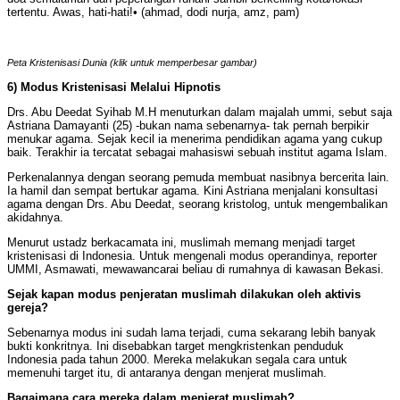
tertentu. Awas, hati-hati!• (ahmad, dodi nurja, amz, pam)
Peta Kristenisasi Dunia (klik untuk memperbesar gambar)
6)
Modus Kristenisasi Melalui Hipnotis
Drs. Abu Deedat Syihab M.H menuturkan dalam majalah ummi, sebut saja
Astriana Damayanti (25) -bukan nama sebenarnya- tak pernah berpikir
menukar agama. Sejak kecil ia menerima pendidikan agama yang cukup
baik. Terakhir ia tercatat sebagai mahasiswi sebuah institut agama Islam.
Perkenalannya dengan seorang pemuda membuat nasibnya bercerita lain.
Ia hamil dan sempat bertukar agama. Kini Astriana menjalani konsultasi
agama dengan Drs. Abu Deedat, seorang kristolog, untuk mengembalikan
akidahnya.
Menurut ustadz berkacamata ini, muslimah memang menjadi target
kristenisasi di Indonesia. Untuk mengenali modus operandinya, reporter
UMMI, Asmawati, mewawancarai beliau di rumahnya di kawasan Bekasi.
Sejak kapan modus penjeratan muslimah dilakukan oleh aktivis
gereja?
Sebenarnya modus ini sudah lama terjadi, cuma sekarang lebih banyak
bukti konkritnya. Ini disebabkan target mengkristenkan penduduk
Indonesia pada tahun 2000. Mereka melakukan segala cara untuk
memenuhi target itu, di antaranya dengan menjerat muslimah.
Bagaimana cara mereka dalam menjerat muslimah?