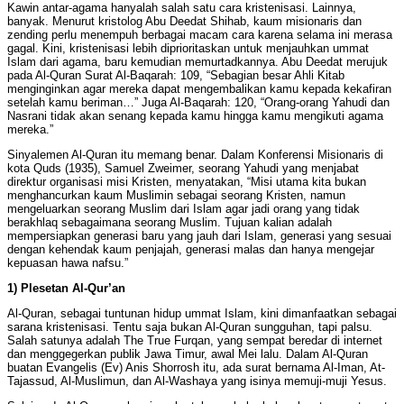
Kawin antar-agama hanyalah salah satu cara kristenisasi. Lainnya,
banyak. Menurut kristolog Abu Deedat Shihab, kaum misionaris dan
zending perlu menempuh berbagai macam cara karena selama ini merasa
gagal. Kini, kristenisasi lebih diprioritaskan untuk menjauhkan ummat
Islam dari agama, baru kemudian memurtadkannya. Abu Deedat merujuk
pada Al-Quran Surat Al-Baqarah: 109, “Sebagian besar Ahli Kitab
menginginkan agar mereka dapat mengembalikan kamu kepada kekafiran
setelah kamu beriman…” Juga Al-Baqarah: 120, “Orang-orang Yahudi dan
Nasrani tidak akan senang kepada kamu hingga kamu mengikuti agama
mereka.”
Sinyalemen Al-Quran itu memang benar. Dalam Konferensi Misionaris di
kota Quds (1935), Samuel Zweimer, seorang Yahudi yang menjabat
direktur organisasi misi Kristen, menyatakan, “Misi utama kita bukan
menghancurkan kaum Muslimin sebagai seorang Kristen, namun
mengeluarkan seorang Muslim dari Islam agar jadi orang yang tidak
berakhlaq sebagaimana seorang Muslim. Tujuan kalian adalah
mempersiapkan generasi baru yang jauh dari Islam, generasi yang sesuai
dengan kehendak kaum penjajah, generasi malas dan hanya mengejar
kepuasan hawa nafsu.”
1) Plesetan Al-Qur’an
Al-Quran, sebagai tuntunan hidup ummat Islam, kini dimanfaatkan sebagai
sarana kristenisasi. Tentu saja bukan Al-Quran sungguhan, tapi palsu.
Salah satunya adalah The True Furqan, yang sempat beredar di internet
dan menggegerkan publik Jawa Timur, awal Mei lalu. Dalam Al-Quran
buatan Evangelis (Ev) Anis Shorrosh itu, ada surat bernama Al-Iman, At-
Tajassud, Al-Muslimun, dan Al-Washaya yang isinya memuji-muji Yesus.