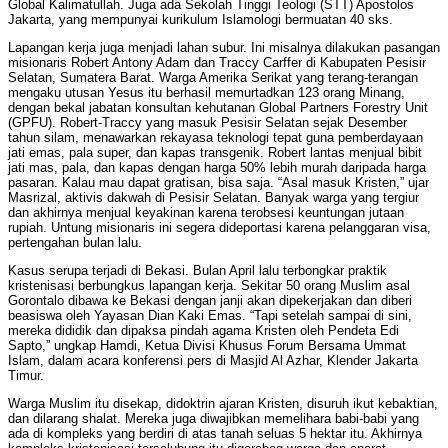
Global Kalimatullah. Juga ada Sekolah Tinggi Teologi (STT) Apostolos
Jakarta, yang mempunyai kurikulum Islamologi bermuatan 40 sks.
Lapangan kerja juga menjadi lahan subur. Ini misalnya dilakukan pasangan
misionaris Robert Antony Adam dan Traccy Carffer di Kabupaten Pesisir
Selatan, Sumatera Barat. Warga Amerika Serikat yang terang-terangan
mengaku utusan Yesus itu berhasil memurtadkan 123 orang Minang,
dengan bekal jabatan konsultan kehutanan Global Partners Forestry Unit
(GPFU). Robert-Traccy yang masuk Pesisir Selatan sejak Desember
tahun silam, menawarkan rekayasa teknologi tepat guna pemberdayaan
jati emas, pala super, dan kapas transgenik. Robert lantas menjual bibit
jati mas, pala, dan kapas dengan harga 50% lebih murah daripada harga
pasaran. Kalau mau dapat gratisan, bisa saja. “Asal masuk Kristen,” ujar
Masrizal, aktivis dakwah di Pesisir Selatan. Banyak warga yang tergiur
dan akhirnya menjual keyakinan karena terobsesi keuntungan jutaan
rupiah. Untung misionaris ini segera dideportasi karena pelanggaran visa,
pertengahan bulan lalu.
Kasus serupa terjadi di Bekasi. Bulan April lalu terbongkar praktik
kristenisasi berbungkus lapangan kerja. Sekitar 50 orang Muslim asal
Gorontalo dibawa ke Bekasi dengan janji akan dipekerjakan dan diberi
beasiswa oleh Yayasan Dian Kaki Emas. “Tapi setelah sampai di sini,
mereka dididik dan dipaksa pindah agama Kristen oleh Pendeta Edi
Sapto,” ungkap Hamdi, Ketua Divisi Khusus Forum Bersama Ummat
Islam, dalam acara konferensi pers di Masjid Al Azhar, Klender Jakarta
Timur.
Warga Muslim itu disekap, didoktrin ajaran Kristen, disuruh ikut kebaktian,
dan dilarang shalat. Mereka juga diwajibkan memelihara babi-babi yang
ada di kompleks yang berdiri di atas tanah seluas 5 hektar itu. Akhirnya