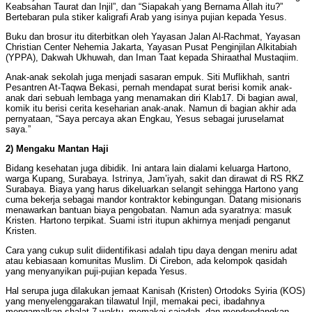
Keabsahan Taurat dan Injil”, dan “Siapakah yang Bernama Allah itu?”
Bertebaran pula stiker kaligrafi Arab yang isinya pujian kepada Yesus.
Buku dan brosur itu diterbitkan oleh Yayasan Jalan Al-Rachmat, Yayasan
Christian Center Nehemia Jakarta, Yayasan Pusat Penginjilan Alkitabiah
(YPPA), Dakwah Ukhuwah, dan Iman Taat kepada Shiraathal Mustaqiim.
Anak-anak sekolah juga menjadi sasaran empuk. Siti Muflikhah, santri
Pesantren At-Taqwa Bekasi, pernah mendapat surat berisi komik anak-
anak dari sebuah lembaga yang menamakan diri Klab17. Di bagian awal,
komik itu berisi cerita keseharian anak-anak. Namun di bagian akhir ada
pernyataan, “Saya percaya akan Engkau, Yesus sebagai juruselamat
saya.”
2) Mengaku Mantan Haji
Bidang kesehatan juga dibidik. Ini antara lain dialami keluarga Hartono,
warga Kupang, Surabaya. Istrinya, Jam’iyah, sakit dan dirawat di RS RKZ
Surabaya. Biaya yang harus dikeluarkan selangit sehingga Hartono yang
cuma bekerja sebagai mandor kontraktor kebingungan. Datang misionaris
menawarkan bantuan biaya pengobatan. Namun ada syaratnya: masuk
Kristen. Hartono terpikat. Suami istri itupun akhirnya menjadi penganut
Kristen.
Cara yang cukup sulit diidentifikasi adalah tipu daya dengan meniru adat
atau kebiasaan komunitas Muslim. Di Cirebon, ada kelompok qasidah
yang menyanyikan puji-pujian kepada Yesus.
Hal serupa juga dilakukan jemaat Kanisah (Kristen) Ortodoks Syiria (KOS)
yang menyelenggarakan tilawatul Injil, memakai peci, ibadahnya
mengamalkan shalat 7 waktu, memakai sajadah, dan mendendangkan