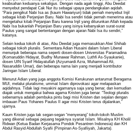
keabsahan keduanya sekaligus. Dengan nada agak tinggi, Abu Deedat
menyebut pendapat Cak Nur itu sebagai upaya pendangkalan aqidah.
“Para pengikut Nabi Isa as (kaum Hawariyun) tidak pernah menyebut Injil
sebagai kitab Perjanjian Baru. Nabi Isa sendiri tidak pernah menerima atau
mengetahui kitab Perjanjian Baru karena Injil yang diturunkan Allah kepada
Nabi Isa bukanlah Perjanjian Baru yang isinya kebanyakan surat-surat
Paulus yang sangat bertentangan dengan ajaran Nabi Isa itu sendiri,”
katanya.
Selain kedua tokoh di atas, Abu Deedat juga memasukkan Alwi Shihab
sebagai tokoh pluralis. Sementara Adian Husaini dalam Islam Liberal
menunjuk beberapa nama seperti dosen-dosen Universitas Paramadina
(Komaruddin Hidayat, Budhy Munawar Rahman, Luthfi As-Syaukanie),
dosen UIN Syarif Hidayatullah (Azyumardi Azra, Muhammad Ali,
Nasaruddin Umar), dan beberapa nama lain yang menjadi kontributor
Jaringan Islam Liberal.
Menurut Adian yang juga anggota Komisi Kerukunan antarumat Beragama
MUI, melalui pluralisme, ummat Islam diprovokasi agar melapaskan
aqidahnya. Tidak lagi meyakini agamanya saja yang benar, dan kemudian
diajak untuk mengakui bahwa agama Kristen juga benar. “Teologi pluralis
sebenarnya adalah pembuka pintu bagi misi Kristen dan sejalan dengan
imbauan Paus Yohanes Paulus II agar misi Kristen terus dijalankan,”
ujarnya.
Kaum Kristen juga tak segan-segan “menyerang” tokoh-tokoh Muslim
yang dikenal sebagai pejuang tegaknya syariat Islam. Misalnya KH Kholil
Ridwan (Ketua Badan Kerjasama Pondok Pesantren Indonesia) dan KH
Abdul Rasyid Abdullah Syafii (Pimpinan As-Syafiiyah, Jakarta).