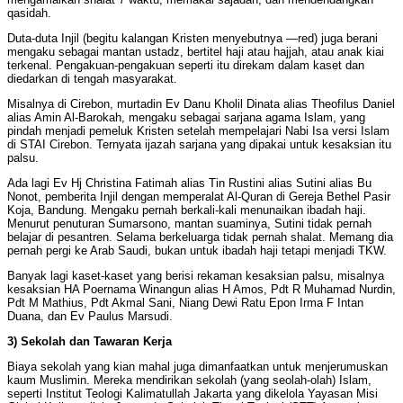
qasidah.
Duta-duta Injil (begitu kalangan Kristen menyebutnya —red) juga berani
mengaku sebagai mantan ustadz, bertitel haji atau hajjah, atau anak kiai
terkenal. Pengakuan-pengakuan seperti itu direkam dalam kaset dan
diedarkan di tengah masyarakat.
Misalnya di Cirebon, murtadin Ev Danu Kholil Dinata alias Theofilus Daniel
alias Amin Al-Barokah, mengaku sebagai sarjana agama Islam, yang
pindah menjadi pemeluk Kristen setelah mempelajari Nabi Isa versi Islam
di STAI Cirebon. Ternyata ijazah sarjana yang dipakai untuk kesaksian itu
palsu.
Ada lagi Ev Hj Christina Fatimah alias Tin Rustini alias Sutini alias Bu
Nonot, pemberita Injil dengan memperalat Al-Quran di Gereja Bethel Pasir
Koja, Bandung. Mengaku pernah berkali-kali menunaikan ibadah haji.
Menurut penuturan Sumarsono, mantan suaminya, Sutini tidak pernah
belajar di pesantren. Selama berkeluarga tidak pernah shalat. Memang dia
pernah pergi ke Arab Saudi, bukan untuk ibadah haji tetapi menjadi TKW.
Banyak lagi kaset-kaset yang berisi rekaman kesaksian palsu, misalnya
kesaksian HA Poernama Winangun alias H Amos, Pdt R Muhamad Nurdin,
Pdt M Mathius, Pdt Akmal Sani, Niang Dewi Ratu Epon Irma F Intan
Duana, dan Ev Paulus Marsudi.
3) Sekolah dan Tawaran Kerja
Biaya sekolah yang kian mahal juga dimanfaatkan untuk menjerumuskan
kaum Muslimin. Mereka mendirikan sekolah (yang seolah-olah) Islam,
seperti Institut Teologi Kalimatullah Jakarta yang dikelola Yayasan Misi