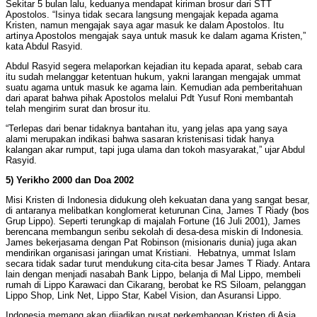
Sekitar 5 bulan lalu, keduanya mendapat kiriman brosur dari STT
Apostolos. “Isinya tidak secara langsung mengajak kepada agama
Kristen, namun mengajak saya agar masuk ke dalam Apostolos. Itu
artinya Apostolos mengajak saya untuk masuk ke dalam agama Kristen,”
kata Abdul Rasyid.
Abdul Rasyid segera melaporkan kejadian itu kepada aparat, sebab cara
itu sudah melanggar ketentuan hukum, yakni larangan mengajak ummat
suatu agama untuk masuk ke agama lain. Kemudian ada pemberitahuan
dari aparat bahwa pihak Apostolos melalui Pdt Yusuf Roni membantah
telah mengirim surat dan brosur itu.
“Terlepas dari benar tidaknya bantahan itu, yang jelas apa yang saya
alami merupakan indikasi bahwa sasaran kristenisasi tidak hanya
kalangan akar rumput, tapi juga ulama dan tokoh masyarakat,” ujar Abdul
Rasyid.
5) Yerikho 2000 dan Doa 2002
Misi Kristen di Indonesia didukung oleh kekuatan dana yang sangat besar,
di antaranya melibatkan konglomerat keturunan Cina, James T Riady (bos
Grup Lippo). Seperti terungkap di majalah Fortune (16 Juli 2001), James
berencana membangun seribu sekolah di desa-desa miskin di Indonesia.
James bekerjasama dengan Pat Robinson (misionaris dunia) juga akan
mendirikan organisasi jaringan umat Kristiani. Hebatnya, ummat Islam
secara tidak sadar turut mendukung cita-cita besar James T Riady. Antara
lain dengan menjadi nasabah Bank Lippo, belanja di Mal Lippo, membeli
rumah di Lippo Karawaci dan Cikarang, berobat ke RS Siloam, pelanggan
Lippo Shop, Link Net, Lippo Star, Kabel Vision, dan Asuransi Lippo.
Indonesia memang akan dijadikan pusat perkembangan Kristen di Asia