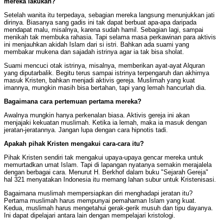
mereka lakukan?
Setelah wanita itu terpedaya, sebagian mereka langsung menunjukkan jati
dirinya. Biasanya sang gadis ini tak dapat berbuat apa-apa daripada
mendapat malu, misalnya, karena sudah hamil. Sebagian lagi, sampai
menikah tak membuka rahasia. Tapi selama masa perkawinan para aktivis
ini menjauhkan akidah Islam dari si istri. Bahkan ada suami yang
membakar mukena dan sajadah istrinya agar ia tak bisa sholat.
Suami mencuci otak istrinya, misalnya, memberikan ayat-ayat Alquran
yang diputarbalik. Begitu terus sampai istrinya terpengaruh dan akhirnya
masuk Kristen, bahkan menjadi aktivis gereja. Muslimah yang kuat
imannya, mungkin masih bisa bertahan, tapi yang lemah hancurlah dia.
Bagaimana cara pertemuan pertama mereka?
Awalnya mungkin hanya perkenalan biasa. Aktivis gereja ini akan
menjajaki kekuatan muslimah. Ketika ia lemah, maka ia masuk dengan
jeratan-jeratannya. Jangan lupa dengan cara hipnotis tadi.
Apakah pihak Kristen mengakui cara-cara itu?
Pihak Kristen sendiri tak mengakui upaya-upaya gencar mereka untuk
memurtadkan umat Islam. Tapi di lapangan nyatanya semakin merajalela
dengan berbagai cara. Menurut H. Berkhof dalam buku "Sejarah Gereja"
hal 321 menyatakan Indonesia itu memang lahan subur untuk Kristenisasi.
Bagaimana muslimah mempersiapkan diri menghadapi jeratan itu?
Pertama muslimah harus mempunyai pemahaman Islam yang kuat.
Kedua, muslimah harus mengetahui gerak-gerik musuh dan tipu dayanya.
Ini dapat dipelajari antara lain dengan mempelajari kristologi.