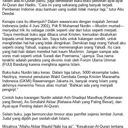
Selain ada Al-Quran palsu, juga bertebaran buku-buku plesetan ayat-ayat
Al-Quran dan Hadits. “Cara ini yang sekarang paling banyak terjadi.
Pemberian Indomie atau bantuan uang sudah tidak manjur lagi,” tutur Abu
Deedat.
Kenapa cara itu ditempuh? Dalam wawancara dengan majalah Jemaat
Indonesia (edisi 4 Juni 2001), Pdt R Muhamad Nurdin —Muslim murtad—
menyebut trik itu sebagai cerdik seperti ular dan tulus seperti merpati.
“Saya membuat buku agar dibaca umat Kristen, kemudian disalurkan
kepada umat beragama lain. Saya tulis untuk kalangan sendiri, untuk
menghindari hal-hal yang tidak diinginkan. Demikian bagi orang Yahudi aku
seperti orang Yahudi, supaya aku memenangkan orang Yahudi. Itu cara
yang hati-hati dalam merebut hati kaum Muslimin. Jangan sampai ada
vonis mati seperti untuk Suradi dan Poernama,” ujarnya. Dua nama
terakhir adalah pendeta yang divonis mati oleh Forum Ulama Ummat
(FUU) Bandung karena menghina agama Islam.
Buku-buku Nurdin laku keras. Dalam tiga tahun, 5000 eksemplar ludes.
Hasilnya, menurut penuturan Wakil Gembala Gereja Kristen Maranatha
Indonesia (GKMI) Rawamangun Jakarta ini, banyak orang Islam yang
akhirnya menerima Yesus alias murtad. “Bahkan ada yang menjadi
penginjil.”
Contoh buku karangan Nurdin adalah Ash-Shadiqul Masdhuq (Kebenaran
yang Benar), As-Sirrullahil Akbar (Rahasia Allah yang Paling Besar), dan
Ayat-ayat Penting dalam Al-Quran.
Selain buku, juga bermunculan brosur atau pamflet sejenis lembar Jumat.
Judul yang dipilih pun seolah-olah Islami.
Misalnya “Allahu Akbar Maulid Nabi Isa as”, “Kesaksian Al-Quran tentang