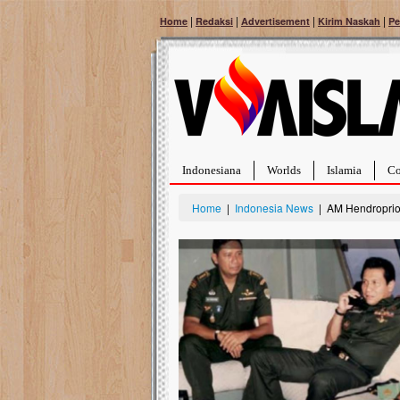
|
|
|
|
Home
Redaksi
Advertisement
Kirim Naskah
Pe
Indonesiana
Worlds
Islamia
Co
Home
|
Indonesia News
| AM Hendroprio
Bantu Naura, Balita Hebat Sembuh Dari
Tumor Pembuluh Darah
Hidup Naura Salsabila dipenuhi dengan
rintangan yang sangat berat. Meskipun baru
berusia sepuluh bulan, bayi yang imut ini harus
menghadapi penyakit yang dahsyat, yaitu tumor
pembuluh darah berukuran...