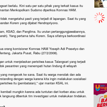
sari berlalu. Kini satu per satu pihak yang terkait kasus itu
 mantan Menkopolkam Sudomo diperiksa Komnas HAM.
dak mengetahui pasti yang terjadi di lapangan. Saat itu yang
mandan Korem yang dijabat Hendropriyono.
dam, KSAD, dan Panglima. Itu urutan pertanggungjawabannya,
daerah). Yang pertama tahu Korem. Saya sifatnya berkoordinasi
h dua orang komisioner Komnas HAM Yoseph Adi Prasetyo dan
Menteng, Jakarta Pusat, Rabu (27/2/2008).
an untuk menjelaskan peristiwa kasus Talangsari yang terjadi
dok pesantren yang menempati hutan lindung di wilayah
ia yang mengecek ke sana. Saat itu warga menolak dan ada
standing dengan warga karena kita ingin melakukan sosialiasi
peristiwa itu (pembataian)," ujar mantan KSAL ini.
kembali mungkin karena ada tuntutan dari korban atau untuk
dak langsung dibentuk tim investigasi untuk melakukan tindakan.
or?