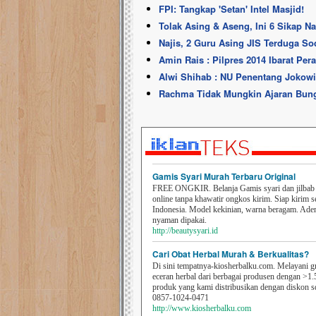
FPI: Tangkap 'Setan' Intel Masjid!
Tolak Asing & Aseng, Ini 6 Sikap N
Najis, 2 Guru Asing JIS Terduga So
Amin Rais : Pilpres 2014 Ibarat Pe
Alwi Shihab : NU Penentang Jokow
Rachma Tidak Mungkin Ajaran Bung 
Gamis Syari Murah Terbaru Original
FREE ONGKIR. Belanja Gamis syari dan jilbab t
online tanpa khawatir ongkos kirim. Siap kirim s
Indonesia. Model kekinian, warna beragam. Ad
nyaman dipakai.
http://beautysyari.id
Cari Obat Herbal Murah & Berkualitas?
Di sini tempatnya-kiosherbalku.com. Melayani g
eceran herbal dari berbagai produsen dengan >1.
produk yang kami distribusikan dengan diskon 
0857-1024-0471
http://www.kiosherbalku.com