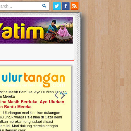
Previous slide
Next slide
 Donasi Wakaf Pembangunan
Ulurtangan Bersama PDUI Kota 
 Qur'an & TK Islam Terpadu An
Safari Wakaf Qur'an dan Tebar
h di Jonggol
Sembako ke Pelosok Negeri
i, Ulurtangan bersama Yayasan An
Mari bergabung dalam memperkuat jari
ul Islam Jonggol sedang merintis
kebaikan di pelosok negeri dengan Waka
gunan Rumah Qur’an dan Taman Kanak-
Qur'an. Jangan ragu untuk menjadi bagi