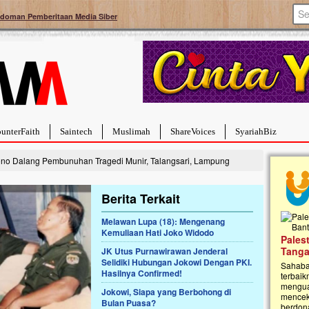
doman Pemberitaan Media Siber
unterFaith
Saintech
Muslimah
ShareVoices
SyariahBiz
no Dalang Pembunuhan Tragedi Munir, Talangsari, Lampung
Berita Terkait
Melawan Lupa (18): Mengenang
Kemuliaan Hati Joko Widodo
Palestina Masih Berduka, Ayo Ulurkan
Open
Tangan Bantu Mereka
JK Utus Purnawirawan Jenderal
Rumah
Selidiki Hubungan Jokowi Dengan PKI.
Sahabat, Ulurtangan mari kirimkan dukungan
Najja
Hasilnya Confirmed!
terbaikmu untuk warga Palestina di Gaza demi
menguatkan mereka menghadapi situasi
Saat in
Jokowi, Siapa yang Berbohong di
mencekam ini. Mari dukung mereka dengan
Najjaht
Bulan Puasa?
berdonasi dengan cara:...
pemban