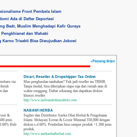
asionalisme Front Pembela Islam
domi Ada di Daftar Deportasi
rang Badr, Muslim Menghadapi Kafir Qurays
i Pengkhianat dan Wahabi
Karno Trisakti Bisa Diwujudkan Jokowi
+Pasang iklan
Dicari, Reseller & Dropshipper Tas Online
erbaru via
Mau penghasilan tambahan? Yuk jadi reseller tas TBMR.
eluruh
Tanpa modal, bisa dikerjakan siapa saja dari rumah atau di
em dan
waktu senggang. Daftar sekarang dan dapatkan diskon
khusus reseller
http://www.tasbrandedmurahriri.com
NABAWI HERBA
rosir &
Suplier dan Distributor Aneka Obat Herbal & Pengobatan
500 jenis
Islami. Melayani Eceran & Grosir Minimal 350,000 dengan
sd 60% Hub:
diskon s.d 60%. Pembelian bisa campur produk >1.300 jenis
produk.
http://www.anekaobatherbal.com