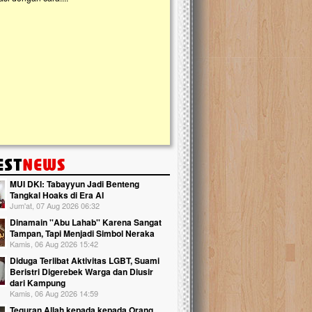
slam Terpadu (TKIT) An Najjah dan
kebaikan ini. Abadikan harta dengan wa
Majelis Taklim di Jonggol,...
Qur'an dan saksikan...
MUI DKI: Tabayyun Jadi Benteng
Tangkal Hoaks di Era AI
Jum'at, 07 Aug 2026 06:32
Dinamain ''Abu Lahab'' Karena Sangat
Tampan, Tapi Menjadi Simbol Neraka
Kamis, 06 Aug 2026 15:42
Diduga Terlibat Aktivitas LGBT, Suami
Beristri Digerebek Warga dan Diusir
dari Kampung
Kamis, 06 Aug 2026 14:59
Teguran Allah kepada kepada Orang