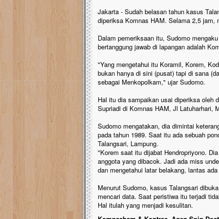
Jakarta - Sudah belasan tahun kasus Talang
diperiksa Komnas HAM. Selama 2,5 jam,
Dalam pemeriksaan itu, Sudomo mengaku ti
bertanggung jawab di lapangan adalah Ko
"Yang mengetahui itu Koramil, Korem, Ko
bukan hanya di sini (pusat) tapi di sana (
sebagai Menkopolkam," ujar Sudomo.
Hal itu dia sampaikan usai diperiksa ole
Supriadi di Komnas HAM, Jl Latuharhari, 
Sudomo mengatakan, dia dimintai keterang
pada tahun 1989. Saat itu ada sebuah pon
Talangsari, Lampung.
"Korem saat itu dijabat Hendropriyono. D
anggota yang dibacok. Jadi ada miss under
dan mengetahui latar belakang, lantas ada 
Menurut Sudomo, kasus Talangsari dibuka 
mencari data. Saat peristiwa itu terjadi ti
Hal itulah yang menjadi kesulitan.
Komnasham & Kontras, Agen Spin Doct