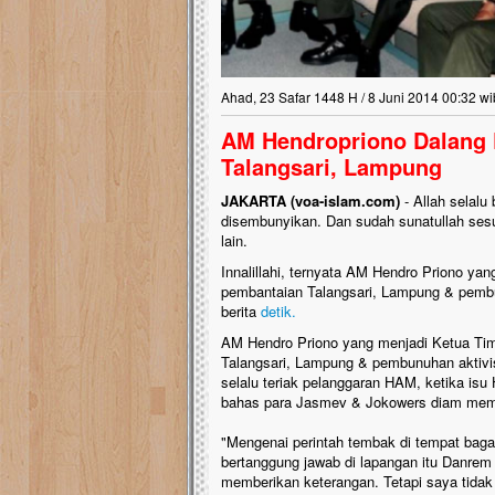
Lima Tahun Mangkra
Pelosok ini Mengen
Nasib masjid di Kampun
Ahad, 23 Safar 1448 H / 8 Juni 2014 00:32 wi
mengenaskan. Lima tahu
tak berbentuk masjid, di
AM Hendropriono Dalang 
berlumut, dan menghita
Talangsari, Lampung
hujan....
JAKARTA (voa-islam.com)
- Allah selalu
disembunyikan. Dan sudah sunatullah ses
lain.
Innalillahi, ternyata AM Hendro Priono ya
pembantaian Talangsari, Lampung & pembun
berita
detik.
AM Hendro Priono yang menjadi Ketua Tim
Talangsari, Lampung & pembunuhan aktivi
selalu teriak pelanggaran HAM, ketika isu
bahas para Jasmev & Jokowers diam memb
"Mengenai perintah tembak di tempat baga
bertanggung jawab di lapangan itu Danrem
memberikan keterangan. Tetapi saya tidak