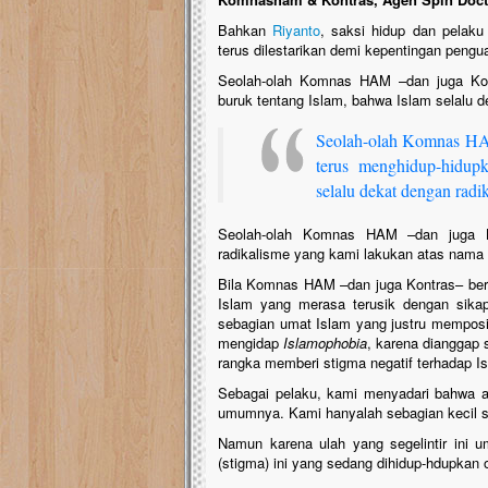
Bahkan
Riyanto
, saksi hidup dan pelaku
terus dilestarikan demi kepentingan pengu
Seolah-olah Komnas HAM –dan juga Kont
buruk tentang Islam, bahwa Islam selalu d
Seolah-olah Komnas HA
terus menghidup-hidupk
selalu dekat dengan radi
Seolah-olah Komnas HAM –dan juga Ko
radikalisme yang kami lakukan atas nama a
Bila Komnas HAM –dan juga Kontras– bers
Islam yang merasa terusik dengan sik
sebagian umat Islam yang justru mempos
mengidap
Islamophobia
, karena dianggap
rangka memberi stigma negatif terhadap I
Sebagai pelaku, kami menyadari bahwa a
umumnya. Kami hanyalah sebagian kecil sa
Namun karena ulah yang segelintir ini 
(stigma) ini yang sedang dihidup-hdupka