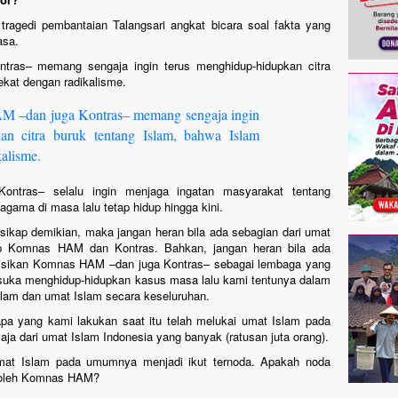
 tragedi pembantaian Talangsari angkat bicara soal fakta yang
asa.
ras– memang sengaja ingin terus menghidup-hidupkan citra
ekat dengan radikalisme.
M –dan juga Kontras– memang sengaja ingin
an citra buruk tentang Islam, bahwa Islam
kalisme.
ntras– selalu ingin menjaga ingatan masyarakat tentang
gama di masa lalu tetap hidup hingga kini.
ikap demikian, maka jangan heran bila ada sebagian dari umat
ap Komnas HAM dan Kontras. Bahkan, jangan heran bila ada
isikan Komnas HAM –dan juga Kontras– sebagai lembaga yang
 suka menghidup-hidupkan kasus masa lalu kami tentunya dalam
slam dan umat Islam secara keseluruhan.
pa yang kami lakukan saat itu telah melukai umat Islam pada
ja dari umat Islam Indonesia yang banyak (ratusan juta orang).
umat Islam pada umumnya menjadi ikut ternoda. Apakah noda
n oleh Komnas HAM?