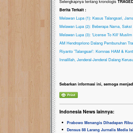
Selengkapnya tentang kronologis
TRAGED
Berita Terkait :
Melawan Lupa (1): Kasus Talangsari, Ja
Melawan Lupa (2): Beberapa Nama, Saksi P
Melawan Lupa (3): 'License To Kill' Musli
AM Hendropriono Dalang Pembunuhan Trag
Riyanto 'Talangsari': Komnas HAM & Kontr
Innalillah, Jenderal-Jenderal Dalang Ker
Sebarkan informasi ini, semoga menjadi
Indonesia News lainnya:
Prabowo Menangis Dihadapan Ribu
Densus 88 Larang Jurnalis Media I