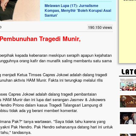
kanak I
Melawan Lupa (17): Jurnalisme
Gedung 
Kompas, Menyihir 'Boleh Korupsi Asal
k, Masjid di
Santun'
askan. Ayo Bantu.!!
g Cilumbu ini sungguh
b
190.150 views
n mangkrak, kini nyaris
penuhi rumput liar,
Pembunuhan Tragedi Munir,
m terpapar panas dan
 berpihak kepada kebenaran meskipun serapih apapun kejahatan
ungguhnya orang kafir dan munafik saling membantu satu sama
ng menjadi Ketua Timses Capres Jokowi adalah dalang tragedi
uhan aktivis HAM Munir. Fakta ini terungkap melalui rilis
ses Capres Jokowi adalah dalang tragedi pembantaian
s HAM Munir dan ini lupa dari serangan Jasmev & Jokowers
 Hendro Priono dalam kasus Tragedi Talangsari Lampung di
isu tidak ada yg berani memberi komentar.
imana Pak?" tanya wartawan. "Saya tidak tahu karena yang
 yakni Pak Hendro. Pak Hendro seharusnya datang hari ini untuk
 tahu," tandasnya.