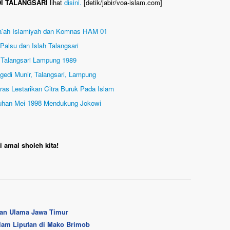
I TALANGSARI
lihat
disini.
[detik/jabir/voa-islam.com]
ma'ah Islamiyah dan Komnas HAM 01
alsu dan Islah Talangsari
m Talangsari Lampung 1989
edi Munir, Talangsari, Lampung
as Lestarikan Citra Buruk Pada Islam
usuhan Mei 1998 Mendukung Jokowi
 amal sholeh kita!
an Ulama Jawa Timur
slam Liputan di Mako Brimob