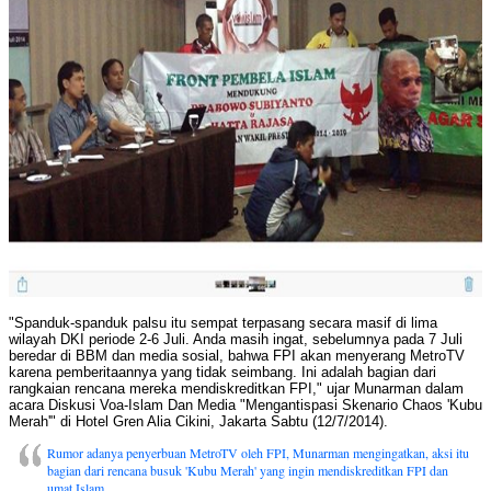
"Spanduk-spanduk palsu itu sempat terpasang secara masif di lima
wilayah DKI periode 2-6 Juli. Anda masih ingat, sebelumnya pada 7 Juli
beredar di BBM dan media sosial, bahwa FPI akan menyerang MetroTV
karena pemberitaannya yang tidak seimbang. Ini adalah bagian dari
rangkaian rencana mereka mendiskreditkan FPI," ujar Munarman dalam
acara Diskusi Voa-Islam Dan Media "Mengantispasi Skenario Chaos 'Kubu
Merah'" di Hotel Gren Alia Cikini, Jakarta Sabtu (12/7/2014).
Rumor adanya penyerbuan MetroTV oleh FPI, Munarman mengingatkan, aksi itu
bagian dari rencana busuk 'Kubu Merah' yang ingin mendiskreditkan FPI dan
umat Islam