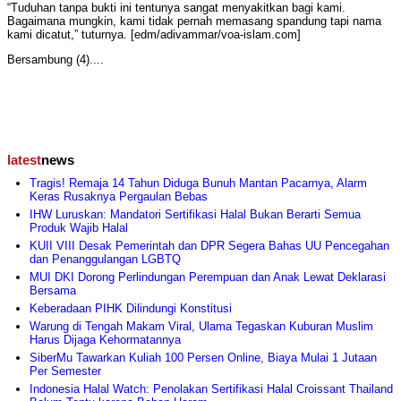
“Tuduhan tanpa bukti ini tentunya sangat menyakitkan bagi kami.
Bagaimana mungkin, kami tidak pernah memasang spandung tapi nama
kami dicatut,” tuturnya. [edm/adivammar/voa-islam.com]
Bersambung (4)....
latest
news
Tragis! Remaja 14 Tahun Diduga Bunuh Mantan Pacarnya, Alarm
Keras Rusaknya Pergaulan Bebas
IHW Luruskan: Mandatori Sertifikasi Halal Bukan Berarti Semua
Produk Wajib Halal
KUII VIII Desak Pemerintah dan DPR Segera Bahas UU Pencegahan
dan Penanggulangan LGBTQ
MUI DKI Dorong Perlindungan Perempuan dan Anak Lewat Deklarasi
Bersama
Keberadaan PIHK Dilindungi Konstitusi
Warung di Tengah Makam Viral, Ulama Tegaskan Kuburan Muslim
Harus Dijaga Kehormatannya
SiberMu Tawarkan Kuliah 100 Persen Online, Biaya Mulai 1 Jutaan
Per Semester
Indonesia Halal Watch: Penolakan Sertifikasi Halal Croissant Thailand