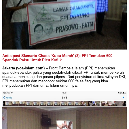
Antisipasi Skenario Chaos 'Kubu Merah' (3): FPI Temukan 600
Spanduk Palsu Untuk Picu Koflik
Jakarta (voa-islam.com) –
Front Pembela Islam (FPI) menemukan
spanduk-spanduk palsu yang seolah-olah dibuat FPI untuk memperkeruh
suasana menjelang dan pasca pilpres. Dari penyisiran di lima wilayah DKI,
FPI menemukan dan mencopot sekitar 600 false flag yang bisa
menyudutkan FPI dan umat Islam umumnya.