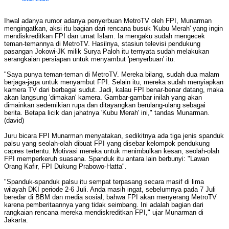
Ihwal adanya rumor adanya penyerbuan MetroTV oleh FPI, Munarman
mengingatkan, aksi itu bagian dari rencana busuk 'Kubu Merah' yang ingin
mendiskreditkan FPI dan umat Islam. Ia mengaku sudah mengecek
teman-temannya di MetroTV. Hasilnya, stasiun televisi pendukung
pasangan Jokowi-JK milik Surya Paloh itu ternyata sudah melakukan
serangkaian persiapan untuk menyambut 'penyerbuan' itu.
"Saya punya teman-teman di MetroTV. Mereka bilang, sudah dua malam
berjaga-jaga untuk menyambut FPI. Selain itu, mereka sudah menyiapkan
kamera TV dari berbagai sudut. Jadi, kalau FPI benar-benar datang, maka
akan langsung 'dimakan' kamera. Gambar-gambar inilah yang akan
dimainkan sedemikian rupa dan ditayangkan berulang-ulang sebagai
berita. Betapa licik dan jahatnya 'Kubu Merah' ini," tandas Munarman.
(david)
Juru bicara FPI Munarman menyatakan, sedikitnya ada tiga jenis spanduk
palsu yang seolah-olah dibuat FPI yang disebar kelompok pendukung
capres tertentu. Motivasi mereka untuk menimbulkan kesan, seolah-olah
FPI memperkeruh suasana. Spanduk itu antara lain berbunyi: "Lawan
Orang Kafir, FPI Dukung Prabowo-Hatta".
"Spanduk-spanduk palsu itu sempat terpasang secara masif di lima
wilayah DKI periode 2-6 Juli. Anda masih ingat, sebelumnya pada 7 Juli
beredar di BBM dan media sosial, bahwa FPI akan menyerang MetroTV
karena pemberitaannya yang tidak seimbang. Ini adalah bagian dari
rangkaian rencana mereka mendiskreditkan FPI," ujar Munarman di
Jakarta.