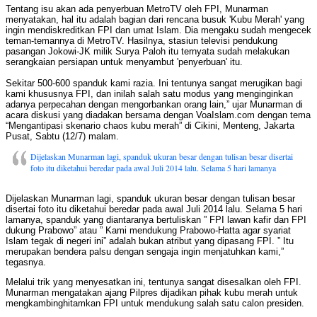
Tentang isu akan ada penyerbuan MetroTV oleh FPI, Munarman
menyatakan, hal itu adalah bagian dari rencana busuk 'Kubu Merah' yang
ingin mendiskreditkan FPI dan umat Islam. Dia mengaku sudah mengecek
teman-temannya di MetroTV. Hasilnya, stasiun televisi pendukung
pasangan Jokowi-JK milik Surya Paloh itu ternyata sudah melakukan
serangkaian persiapan untuk menyambut 'penyerbuan' itu.
Sekitar 500-600 spanduk kami razia. Ini tentunya sangat merugikan bagi
kami khususnya FPI, dan inilah salah satu modus yang menginginkan
adanya perpecahan dengan mengorbankan orang lain,” ujar Munarman di
acara diskusi yang diadakan bersama dengan VoaIslam.com dengan tema
“Mengantipasi skenario chaos kubu merah” di Cikini, Menteng, Jakarta
Pusat, Sabtu (12/7) malam.
Dijelaskan Munarman lagi, spanduk ukuran besar dengan tulisan besar disertai
foto itu diketahui beredar pada awal Juli 2014 lalu. Selama 5 hari lamanya
Dijelaskan Munarman lagi, spanduk ukuran besar dengan tulisan besar
disertai foto itu diketahui beredar pada awal Juli 2014 lalu. Selama 5 hari
lamanya, spanduk yang diantaranya bertuliskan ” FPI lawan kafir dan FPI
dukung Prabowo” atau ” Kami mendukung Prabowo-Hatta agar syariat
Islam tegak di negeri ini” adalah bukan atribut yang dipasang FPI. ” Itu
merupakan bendera palsu dengan sengaja ingin menjatuhkan kami,”
tegasnya.
Melalui trik yang menyesatkan ini, tentunya sangat disesalkan oleh FPI.
Munarman mengatakan ajang Pilpres dijadikan pihak kubu merah untuk
mengkambinghitamkan FPI untuk mendukung salah satu calon presiden.