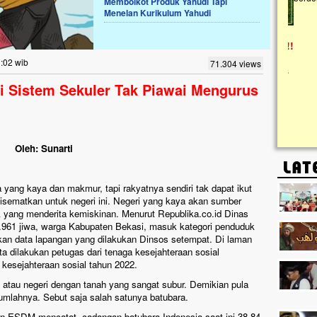
Memboikot Produk Yahudi Tapi
Menelan Kurikulum Yahudi
Lima Tahun Mangkrak, Masjid di
Pelosok ini Mengenaskan. Ayo Bantu.!!
Nasib masjid di Kampung Cilumbu ini sungguh
3:02 wib
71.304 views
mengenaskan. Lima tahun mangkrak, kini nyaris
tak berbentuk masjid, dipenuhi rumput liar,
i Sistem Sekuler Tak Piawai Mengurus
berlumut, dan menghitam terpapar panas dan
hujan....
Oleh: Sunarti
a yang kaya dan makmur, tapi rakyatnya sendiri tak dapat ikut
disematkan untuk negeri ini. Negeri yang kaya akan sumber
yang menderita kemiskinan. Menurut Republika.co.id Dinas
.961 jiwa, warga Kabupaten Bekasi, masuk kategori penduduk
kan data lapangan yang dilakukan Dinsos setempat. Di laman
a dilakukan petugas dari tenaga kesejahteraan sosial
kesejahteraan sosial tahun 2022.
i" atau negeri dengan tanah yang sangat subur. Demikian pula
umlahnya. Sebut saja salah satunya batubara.
 ESDM mencatat, cadangan batubara Indonesia saat ini 38,84