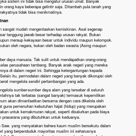
jika sistem ini tidak bisa mengatur urusan umat. Banyak
in orang kaya beberapa gelintir saja. Ditambah pula tanah yang
akyatnya tidak bisa menikmatinya.
inan
an sangat mudah mengentaskan kemiskinan. Asal segenap
sar tanggung jawab besar terhadap urusan rakyat. Bukan
 maupun meraup kekayaan besar untuk individu maupun kelompok.
kukan oleh negara, bukan oleh badan swasta (Asing maupun
ber daya manusia. Tak sulit untuk mendapatkan orang-orang
kelas perusahaan tambang. Banyak anak negeri yang mereka
annya di dalam negeri ini. Sehingga ketergantungan kepada
Selain itu, permodalan dalam negeri yang banyak dikorupsi oleh
erat mengelola sendiri pertambangan yang ada.
ngelola sumber-sumber daya alam yang tersebar di seluruh
lahnya tak terbatas (sangat banyak) termasuk kepemilikan
um akan dimanfaatkan bersama dengan cara dikelola oleh
yat guna pemenuhan kebutuhan hajat (hidup) yang merupakan
akan untuk kemakmuran rakyat, seperti disalurkan pada biaya
n prasarana yang dibutuhkan untuk keduanya.
lah Saw. yang menyatakan bahwa kaum muslim bersekutu dalam
egeri yang berpenduduk mayoritas muslim ini seharusnya