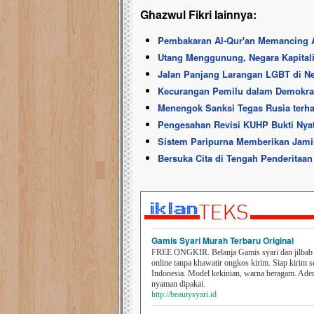
Ghazwul Fikri lainnya:
Pembakaran Al-Qur'an Memancing 
Utang Menggunung, Negara Kapita
Jalan Panjang Larangan LGBT di N
Kecurangan Pemilu dalam Demokrasi
Menengok Sanksi Tegas Rusia ter
Pengesahan Revisi KUHP Bukti Nya
Sistem Paripurna Memberikan Jami
Bersuka Cita di Tengah Penderitaan
Gamis Syari Murah Terbaru Original
FREE ONGKIR. Belanja Gamis syari dan jilbab t
online tanpa khawatir ongkos kirim. Siap kirim s
Indonesia. Model kekinian, warna beragam. Ad
nyaman dipakai.
http://beautysyari.id