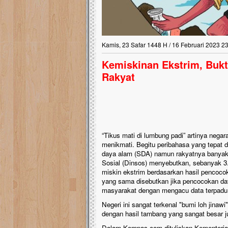
Kamis, 23 Safar 1448 H / 16 Februari 2023 2
Kemiskinan Ekstrim, Bukt
Rakyat
“Tikus mati di lumbung padi” artinya negar
menikmati. Begitu peribahasa yang tepat 
daya alam (SDA) namun rakyatnya banyak 
Sosial (Dinsos) menyebutkan, sebanyak 3
miskin ekstrim berdasarkan hasil pencoco
yang sama disebutkan jika pencocokan dat
masyarakat dengan mengacu data terpadu 
Negeri ini sangat terkenal "bumi loh jinaw
dengan hasil tambang yang sangat besar j
Dalam Kompas.com dituliskan Kementerian