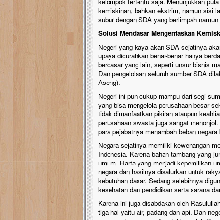
kelompok tertentu saja. Menunjukkan pula 
kemiskinan, bahkan ekstrim, namun sisi la
subur dengan SDA yang berlimpah namun r
Solusi Mendasar Mengentaskan Kemisk
Negeri yang kaya akan SDA sejatinya ak
upaya dicurahkan benar-benar hanya berda
berdasar yang lain, seperti unsur bisnis
Dan pengelolaan seluruh sumber SDA dila
Aseng).
Negeri ini pun cukup mampu dari segi sum
yang bisa mengelola perusahaan besar se
tidak dimanfaatkan pikiran ataupun keahli
perusahaan swasta juga sangat menonjol. 
para pejabatnya menambah beban negara b
Negara sejatinya memiliki kewenangan me
Indonesia. Karena bahan tambang yang jum
umum. Harta yang menjadi kepemilikan um
negara dan hasilnya disalurkan untuk rak
kebutuhan dasar. Sedang selebihnya digun
kesehatan dan pendidikan serta sarana da
Karena ini juga disabdakan oleh Rasulul
tiga hal yaitu air, padang dan api. Dan n