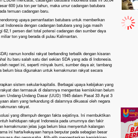
ebesar 600 juta ton per tahun, maka umur cadangan batubara
 ada temuan cadangan baru.
 mendorong upaya pemanfaatan batubara untuk memberikan
kat Indonesia dengan cadangan batubara yang juga masih
agi 62,1 persen dari total potensi cadangan dan sumber daya
 miliar ton yang berada di pulau Kalimantan.
SDA) namun kondisi rakyat berbanding terbalik dengan kisaran
al itu baru salah satu dari sekian SDA yang ada di Indonesia.
oleh negeri ini, seperti minyak bumi, sumber daya air, tambang
a belum bisa digunakan untuk kemakmuran rakyat secara
erapkan sistem sekular-kapitalis. Berbagai upaya kebijakan yang
akyat dan termasuk di dalamnya mengentas kemiskinan belum
dalam Undang-Undang Dasar (UUD) 1945 dalam Pasal 33 Ayat 3
aan alam yang terkandung di dalamnya dikuasai oleh negara
makmuran rakyat.
solusi yang ditempuh dengan fakta sejatinya. Ini membuktikan
tuh kehidupan rakyat Indonesia pada umumnya dan fakir
n kemakmuran jelas juga belum bisa menyentuh kalangan
ama ini harta/kekayaan hanya berputar pada sebagian besar
enguasa dan pengusaha. Alih-alih mengentaskan kemiskinan,