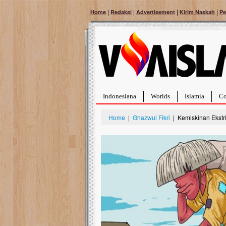
|
|
|
|
Home
Redaksi
Advertisement
Kirim Naskah
Pe
Indonesiana
Worlds
Islamia
Co
Home
|
Ghazwul Fikri
| Kemiskinan Ekstri
Bantu Naura, Balit
Tumor Pembuluh D
Hidup Naura Salsabila 
rintangan yang sangat b
berusia sepuluh bulan, b
menghadapi penyakit yan
pembuluh darah berukur