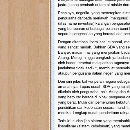
justru jurang pemisah antara si miskin dan
Pasalnya, negeriku yang menerapkan sist
pengusaha daripada meriayah (mengurus) r
(atas nama investasi) kalangan pengusa
yang bertebaran di berbagai belahan bumi 
separuh penghasilan yang berasal dari pe
Dengan ditambah liberalisasi ekonomi, m
yang sangat mudah. Bahkan SDA yang sehar
Banyak macam hal yang menjadikan badan-b
Aseng. Merugi hingga bangkrutnya badan u
oleh badan tersebut melepaskan tugasny
jumlahnya tidak sedikit, membuat perusa
ataupun pengusaha dalam negeri yang mere
Dari sini jelas bahwa peran negara sebaga
amanahnya. Lepas sudah SDA yang sejatin
dikelola oleh pengusaha, baik Asing dan 
yang berputar berada di pihak penguasa 
yang berat. Mulai dari pemenuhan kebutuh
pendidikan dan kesehatan secara mandiri.
mereka. Lengkap sudah penderitaan rakyat
Terbukti sudah jika sistem yang memisah
liberalisme (sistem kebebasan) yang memb