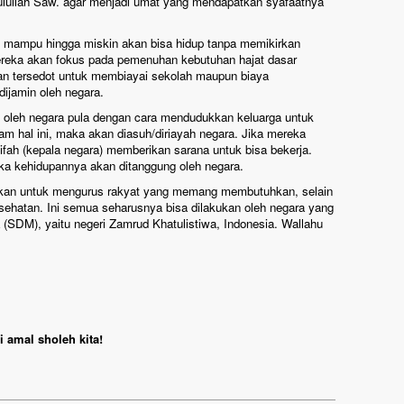
lullah Saw. agar menjadi umat yang mendapatkan syafaatnya
 mampu hingga miskin akan bisa hidup tanpa memikirkan
reka akan fokus pada pemenuhan kebutuhan hajat dasar
an tersedot untuk membiayai sekolah maupun biaya
 dijamin oleh negara.
s oleh negara pula dengan cara mendudukkan keluarga untuk
am hal ini, maka akan diasuh/diriayah negara. Jika mereka
ifah (kepala negara) memberikan sarana untuk bisa bekerja.
ka kehidupannya akan ditanggung oleh negara.
unakan untuk mengurus rakyat yang memang membutuhkan, selain
sehatan. Ini semua seharusnya bisa dilakukan oleh negara yang
SDM), yaitu negeri Zamrud Khatulistiwa, Indonesia.
Wallahu
 amal sholeh kita!