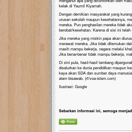
menganut apa yang dicontohkan oleh Rasu
kelak di Yaumil Kiyamah.
Dengan demikian masyarakat yang kurang
urusan sekolah maupun kesehatannya, me
mereka. Pun penghasilan mereka tidak ak
berobat/kesehatan. Karena di sisi ini telah
Jika mereka yang miskin papa akan diuru
merawat mereka. Jika tidak ditemukan dal
masih mampu bekerja, negara melalui khal
Jika benar-benar tidak mampu bekerja, ma
Di sini pula, hasil-hasil tambang diperg
disalurkan ke dunia pendidikan maupun ke
kaya akan SDA dan sumber daya manusia (
alam bisawab. (rf/voa-islam.com)
Ilustrasi: Google
Sebarkan informasi ini, semoga menjadi