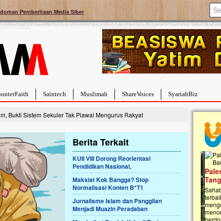
doman Pemberitaan Media Siber
unterFaith
Saintech
Muslimah
ShareVoices
SyariahBiz
m, Bukti Sistem Sekuler Tak Piawai Mengurus Rakyat
Berita Terkait
KUII VIII Dorong Reorientasi
Pendidikan Nasional,
a Hebat Sembuh Dari
Pales
arah
Tanga
Maksiat Kok Bangga? Stop
Normalisasi Konten B*T1
dipenuhi dengan
Sahaba
erat. Meskipun baru
terbaik
Jurnalisme Islam dan Panggilan
ayi yang imut ini harus
mengua
Menjadi Muazin Peradaban
g dahsyat, yaitu tumor
mencek
an...
berdona