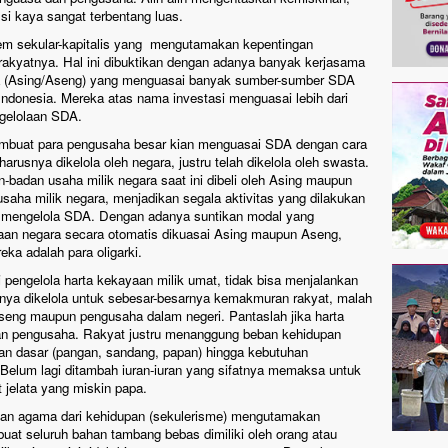
 si kaya sangat terbentang luas.
em sekular-kapitalis yang mengutamakan kepentingan
akyatnya. Hal ini dibuktikan dengan adanya banyak kerjasama
ha (Asing/Aseng) yang menguasai banyak sumber-sumber SDA
Indonesia. Mereka atas nama investasi menguasai lebih dari
ngelolaan SDA.
embuat para pengusaha besar kian menguasai SDA dengan cara
usnya dikelola oleh negara, justru telah dikelola oleh swasta.
adan usaha milik negara saat ini dibeli oleh Asing maupun
saha milik negara, menjadikan segala aktivitas yang dilakukan
a mengelola SDA. Dengan adanya suntikan modal yang
haan negara secara otomatis dikuasai Asing maupun Aseng,
ka adalah para oligarki.
i pengelola harta kekayaan milik umat, tidak bisa menjalankan
ya dikelola untuk sebesar-besarnya kemakmuran rakyat, malah
Aseng maupun pengusaha dalam negeri. Pantaslah jika harta
dan pengusaha. Rakyat justru menanggung beban kehidupan
an dasar (pangan, sandang, papan) hingga kebutuhan
 Belum lagi ditambah iuran-iuran yang sifatnya memaksa untuk
 jelata yang miskin papa.
kan agama dari kehidupan (sekulerisme) mengutamakan
uat seluruh bahan tambang bebas dimiliki oleh orang atau