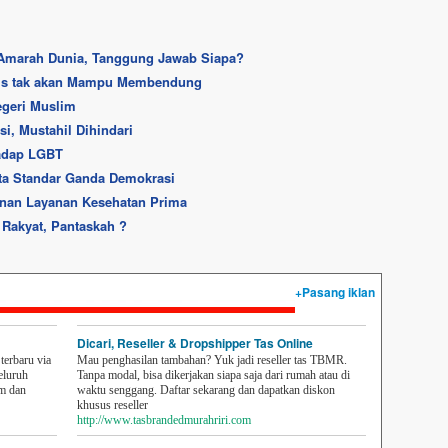
Amarah Dunia, Tanggung Jawab Siapa?
lis tak akan Mampu Membendung
egeri Muslim
, Mustahil Dihindari
hadap LGBT
ta Standar Ganda Demokrasi
nan Layanan Kesehatan Prima
 Rakyat, Pantaskah ?
+Pasang iklan
Dicari, Reseller & Dropshipper Tas Online
erbaru via
Mau penghasilan tambahan? Yuk jadi reseller tas TBMR.
eluruh
Tanpa modal, bisa dikerjakan siapa saja dari rumah atau di
em dan
waktu senggang. Daftar sekarang dan dapatkan diskon
khusus reseller
http://www.tasbrandedmurahriri.com