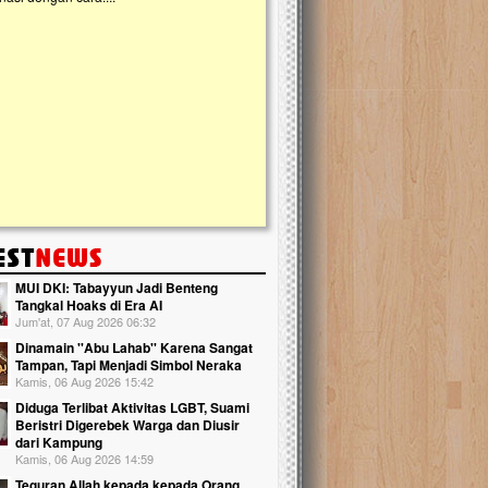
kanak Islam Terpadu (TKIT) An Najjah d
Gedung Majelis Taklim di Jonggol,...
MUI DKI: Tabayyun Jadi Benteng
Tangkal Hoaks di Era AI
Jum'at, 07 Aug 2026 06:32
Dinamain ''Abu Lahab'' Karena Sangat
Tampan, Tapi Menjadi Simbol Neraka
Kamis, 06 Aug 2026 15:42
Diduga Terlibat Aktivitas LGBT, Suami
Beristri Digerebek Warga dan Diusir
dari Kampung
Kamis, 06 Aug 2026 14:59
Teguran Allah kepada kepada Orang