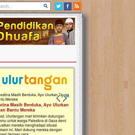
Previous slide
Next slide
tina Masih Berduka, Ayo Ulurkan
Open Donasi Wakaf Pembangu
n Bantu Mereka
Rumah Qur'an & TK Islam Terp
t, Ulurtangan mari kirimkan dukungan
Najjah di Jonggol
mu untuk warga Palestina di Gaza demi
tkan mereka menghadapi situasi
Saat ini, Ulurtangan bersama Yayasan 
am ini. Mari dukung mereka dengan
Najjahtul Islam Jonggol sedang merintis
si dengan cara:...
pembangunan Rumah Qur’an dan Tama