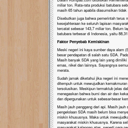
miliar ton. Rata-rata produksi batubara s
masih 65 tahun apabila diasumsikan tidak
Disebutkan juga bahwa pemerintah terus
kesejahteraan ke seluruh lapisan masyara
tercatat sebesar 143,7 miliar ton. Belum l
batubara terbesar di Indonesia, yaitu 88,31
Faktor Penyebab Kemiskinan
Meski negeri ini kaya sumber daya alam (
besar pendapatan di salah satu SDA. Padah
Masih banyak SDA yang lain yang dimiliki 
emas, nikel dan lainnya. Sayangnya semu
merata.
Sudah jamak diketahui jika negeri ini men
ditempuh untuk mewujudkan kemakmuran r
tersolusikan. Meskipun termaktub jelas 
menegaskan bahwa bumi dan air dan kekay
dan dipergunakan untuk sebesar-besar ke
Masih jauh panggang dari api. Masih jauh 
pengelolaan SDA masih belum bisa menyen
miskin khususnya. Maka untuk mewujudka
masyarakat miskin khususnya. Karena sel
masyarakat kalangan atas, seperti para p