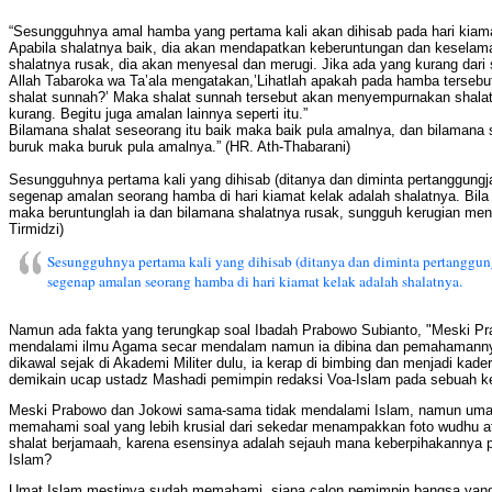
“Sesungguhnya amal hamba yang pertama kali akan dihisab pada hari kiama
Apabila shalatnya baik, dia akan mendapatkan keberuntungan dan keselama
shalatnya rusak, dia akan menyesal dan merugi. Jika ada yang kurang dari 
Allah Tabaroka wa Ta’ala mengatakan,’Lihatlah apakah pada hamba tersebu
shalat sunnah?’ Maka shalat sunnah tersebut akan menyempurnakan shalat
kurang. Begitu juga amalan lainnya seperti itu.”
Bilamana shalat seseorang itu baik maka baik pula amalnya, dan bilamana s
buruk maka buruk pula amalnya.” (HR. Ath-Thabarani)
Sesungguhnya pertama kali yang dihisab (ditanya dan diminta pertanggungj
segenap amalan seorang hamba di hari kiamat kelak adalah shalatnya. Bila
maka beruntunglah ia dan bilamana shalatnya rusak, sungguh kerugian me
Tirmidzi)
Sesungguhnya pertama kali yang dihisab (ditanya dan diminta pertanggun
segenap amalan seorang hamba di hari kiamat kelak adalah shalatnya.
Namun ada fakta yang terungkap soal Ibadah Prabowo Subianto, "Meski Pr
mendalami ilmu Agama secar mendalam namun ia dibina dan pemahamann
dikawal sejak di Akademi Militer dulu, ia kerap di bimbing dan menjadi ka
demikain ucap ustadz Mashadi pemimpin redaksi Voa-Islam pada sebuah 
Meski Prabowo dan Jokowi sama-sama tidak mendalami Islam, namun umat 
memahami soal yang lebih krusial dari sekedar menampakkan foto wudhu a
shalat berjamaah, karena esensinya adalah sejauh mana keberpihakannya
Islam?
Umat Islam mestinya sudah memahami, siapa calon pemimpin bangsa yang 