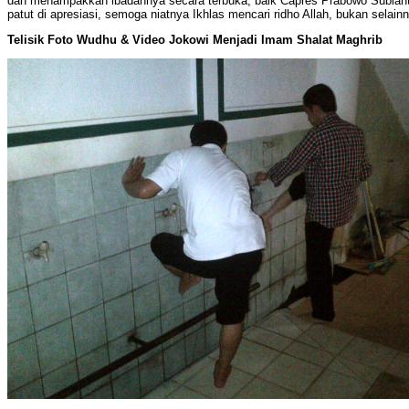
dan menampakkan ibadahnya secara terbuka, baik Capres Prabowo Subiant
patut di apresiasi, semoga niatnya Ikhlas mencari ridho Allah, bukan selain
Telisik Foto Wudhu & Video Jokowi Menjadi Imam Shalat Maghrib