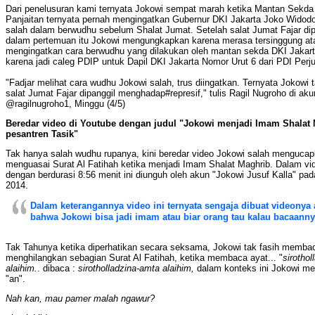
Dari penelusuran kami ternyata Jokowi sempat marah ketika Mantan Sekda
Panjaitan ternyata pernah mengingatkan Gubernur DKI Jakarta Joko Widod
salah dalam berwudhu sebelum Shalat Jumat.
Setelah salat Jumat Fajar d
d
alam pertemuan itu
Jokowi
mengungkapkan karena merasa tersinggung at
mengingatkan cara berwudhu yang dilakukan oleh mantan sekda DKI Jakar
karena jadi caleg PDIP untuk Dapil DKI Jakarta Nomor Urut 6 dari PDI Perj
"Fadjar melihat cara wudhu Jokowi salah, trus diingatkan. Ternyata Jokowi t
salat Jumat Fajar dipanggil menghadap#represif," tulis Ragil Nugroho di aku
@ragilnugroho1, Minggu (4/5)
Beredar video di Youtube dengan judul "Jokowi menjadi Imam Shalat 
pesantren Tasik"
Tak hanya salah wudhu rupanya, kini beredar video Jokowi salah mengucap
menguasai Surat Al Fatihah ketika menjadi Imam Shalat Maghrib. Dalam vi
dengan berdurasi 8:56 menit ini diunguh oleh akun "Jokowi Jusuf Kalla" pad
2014.
Dalam keterangannya video ini ternyata sengaja dibuat videonya 
bahwa Jokowi bisa jadi imam atau biar orang tau kalau bacaannya
Tak Tahunya ketika diperhatikan secara seksama, Jokowi tak fasih memba
menghilangkan sebagian Surat Al Fatihah, ketika membaca ayat... "
sirothol
alaihim.
. dibaca :
sirotholladzina-amta alaihim,
dalam konteks ini Jokowi me
"an".
Nah kan, mau pamer malah ngawur?