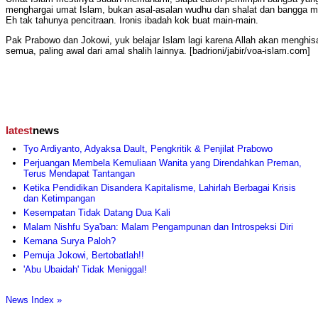
menghargai umat Islam, bukan asal-asalan wudhu dan shalat dan bangga 
Eh tak tahunya pencitraan. Ironis ibadah kok buat main-main.
Pak Prabowo dan Jokowi, yuk belajar Islam lagi karena Allah akan menghisa
semua, paling awal dari amal shalih lainnya. [badrioni/jabir/voa-islam.com]
latest
news
Tyo Ardiyanto, Adyaksa Dault, Pengkritik & Penjilat Prabowo
Perjuangan Membela Kemuliaan Wanita yang Direndahkan Preman,
Terus Mendapat Tantangan
Ketika Pendidikan Disandera Kapitalisme, Lahirlah Berbagai Krisis
dan Ketimpangan
Kesempatan Tidak Datang Dua Kali
Malam Nishfu Sya'ban: Malam Pengampunan dan Introspeksi Diri
Kemana Surya Paloh?
Pemuja Jokowi, Bertobatlah!!
'Abu Ubaidah' Tidak Meniggal!
News Index »