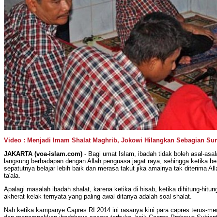
Video : Menjadi Imam Shalat Maghrib, Jokowi Hilangkan Sebagian Sura
JAKARTA (voa-islam.com)
- Bagi umat Islam, ibadah tidak boleh asal-asal
langsung berhadapan dengan Allah penguasa jagat raya, sehingga ketika b
sepatutnya belajar lebih baik dan merasa takut jika amalnya tak diterima 
ta'ala.
Apalagi masalah ibadah shalat, karena ketika di hisab, ketika dihitung-hitung
akherat kelak ternyata yang paling awal ditanya adalah soal shalat.
Nah ketika kampanye Capres RI 2014 ini rasanya kini para capres terus-m