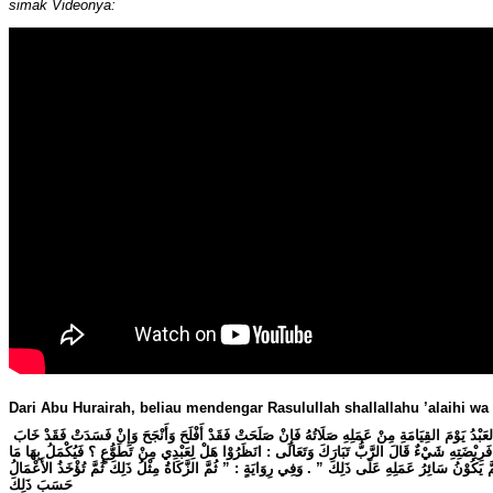
simak Videonya:
Dari Abu Hurairah, beliau mendengar Rasulullah shallallahu ’alaihi wa
إِنَّ أَوَّلَ مَا يُحَاسَبُ بِهِ العَبْدُ يَوْمَ القِيَامَةِ مِنْ عَمَلِهِ صَلَاتُهُ فَإِنْ صَلَحَتْ فَقَدْ أَفْلَحَ وَأَنْجَحَ وَإِنْ فَسَدَتْ فَقَدْ خَابَ
رِيْضَتِهِ شَيْءٌ قَالَ الرَّبُّ تَبَارَكَ وَتَعَالَى : انَظَرُوْا هَلْ لِعَبْدِي مِنْ تَطَوُّعٍ ؟ فَيُكْمَلُ بِهَا مَا
 يَكُوْنُ سَائِرُ عَمَلِهِ عَلَى ذَلِكَ ” . وَفِي رِوَايَةٍ : ” ثُمَّ الزَّكَاةُ مِثْلُ ذَلِكَ ثُمَّ تُؤْخَذُ الأَعْمَالُ
حَسَبَ ذَلِكَ