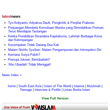
latest
news
Tyo Ardiyanto, Adyaksa Dault, Pengkritik & Penjilat Prabowo
Perjuangan Membela Kemuliaan Wanita yang Direndahkan Preman,
Terus Mendapat Tantangan
Ketika Pendidikan Disandera Kapitalisme, Lahirlah Berbagai Krisis
dan Ketimpangan
Kesempatan Tidak Datang Dua Kali
Malam Nishfu Sya'ban: Malam Pengampunan dan Introspeksi Diri
Kemana Surya Paloh?
Pemuja Jokowi, Bertobatlah!!
'Abu Ubaidah' Tidak Meniggal!
News Index »
home
|
South East Asia
|
Islam of The World
|
Islamia
|
Muslimah
|
Teenage
|
Interview & Profile
|
Lintas Berita Islam
View Full Version