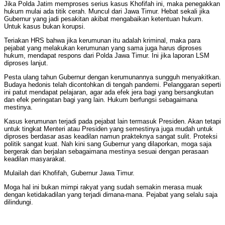
Jika Polda Jatim memproses serius kasus Khofifah ini, maka penegakkan
hukum mulai ada titik cerah. Muncul dari Jawa Timur. Hebat sekali jika
Gubernur yang jadi pesakitan akibat mengabaikan ketentuan hukum.
Untuk kasus bukan korupsi.
Teriakan HRS bahwa jika kerumunan itu adalah kriminal, maka para
pejabat yang melakukan kerumunan yang sama juga harus diproses
hukum, mendapat respons dari Polda Jawa Timur. Ini jika laporan LSM
diproses lanjut.
Pesta ulang tahun Gubernur dengan kerumunannya sungguh menyakitkan.
Budaya hedonis telah dicontohkan di tengah pandemi. Pelanggaran seperti
ini patut mendapat pelajaran, agar ada efek jera bagi yang bersangkutan
dan efek peringatan bagi yang lain. Hukum berfungsi sebagaimana
mestinya.
Kasus kerumunan terjadi pada pejabat lain termasuk Presiden. Akan tetapi
untuk tingkat Menteri atau Presiden yang semestinya juga mudah untuk
diproses berdasar asas keadilan namun prakteknya sangat sulit. Proteksi
politik sangat kuat. Nah kini sang Gubernur yang dilaporkan, moga saja
bergerak dan berjalan sebagaimana mestinya sesuai dengan perasaan
keadilan masyarakat.
Mulailah dari Khofifah, Gubernur Jawa Timur.
Moga hal ini bukan mimpi rakyat yang sudah semakin merasa muak
dengan ketidakadilan yang terjadi dimana-mana. Pejabat yang selalu saja
dilindungi.