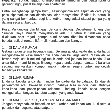
Kepanikan sontak terjadi. Orang-orang berhamburan dari perkantoran di
gedung tinggi, pusat belanja dan apartemen.
Untuk menghadapi gempa bumi, sesungguhnya ada sejumlah cara yang
perlu diperhatikan dan diantisipasi oleh masyarakat. Berikut ini petunjuk
yang sangat bermanfaat bagi kita ketika menghadapi situasi gempa yang
datang secara tiba-tiba.
Pusat Vulkanologi dan Mitigasi Bencana Geologi, Departemen Energi dan
Sumber Daya Mineral menyebutkan ada 10 petunjuk tindakan yang
dilakukan saat terjadi gempa bumi secara tiba-tiba dimanapun anda
berada, baik di rumah, litf, mall, kendaraan dan lainnya.
1. DI DALAM RUMAH
Getaran akan terasa beberapa saat. Selama jangka waktu itu, anda harus
mengupayakan keselamatan diri anda dan keluarga anda. Masuklah ke
bawah meja untuk melindungi tubuh anda dari jatuhan benda-benda. Jika
anda tidak memiliki meja, lindungi kepala anda dengan bantal. Jika anda
sedang menyalakan kompor maka matikan segera untuk mencegah
terjadinya kebakaran.
2. DI LUAR RUMAH
Lindungi kepala anda dan hindari benda-benda berbahaya. Di daerah
perkantoran atau kawasan industri, bahaya bisa muncul dari jatuhnya
kaca-kaca dan papan-papan reklame. Lindungi kepala anda dengan
menggunakan tangan, tas atau apapun yang anda bawa.
3. DI MALL, BIOSKOP, DAN LANTAI DASAR MALL
Jangan menyebabkan kepanikan atau korban dari kepanikan. Ikuti semua
petunjuk dari pegawai atau satpam.