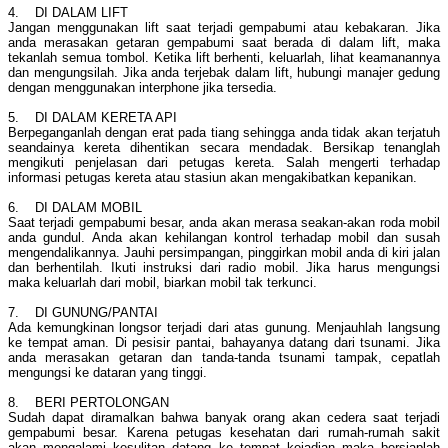
4. DI DALAM LIFT
Jangan menggunakan lift saat terjadi gempabumi atau kebakaran. Jika
anda merasakan getaran gempabumi saat berada di dalam lift, maka
tekanlah semua tombol. Ketika lift berhenti, keluarlah, lihat keamanannya
dan mengungsilah. Jika anda terjebak dalam lift, hubungi manajer gedung
dengan menggunakan interphone jika tersedia.
5. DI DALAM KERETA API
Berpeganganlah dengan erat pada tiang sehingga anda tidak akan terjatuh
seandainya kereta dihentikan secara mendadak. Bersikap tenanglah
mengikuti penjelasan dari petugas kereta. Salah mengerti terhadap
informasi petugas kereta atau stasiun akan mengakibatkan kepanikan.
6. DI DALAM MOBIL
Saat terjadi gempabumi besar, anda akan merasa seakan-akan roda mobil
anda gundul. Anda akan kehilangan kontrol terhadap mobil dan susah
mengendalikannya. Jauhi persimpangan, pinggirkan mobil anda di kiri jalan
dan berhentilah. Ikuti instruksi dari radio mobil. Jika harus mengungsi
maka keluarlah dari mobil, biarkan mobil tak terkunci.
7. DI GUNUNG/PANTAI
Ada kemungkinan longsor terjadi dari atas gunung. Menjauhlah langsung
ke tempat aman. Di pesisir pantai, bahayanya datang dari tsunami. Jika
anda merasakan getaran dan tanda-tanda tsunami tampak, cepatlah
mengungsi ke dataran yang tinggi.
8. BERI PERTOLONGAN
Sudah dapat diramalkan bahwa banyak orang akan cedera saat terjadi
gempabumi besar. Karena petugas kesehatan dari rumah-rumah sakit
akan mengalami kesulitan datang ke tempat kejadian maka bersiaplah