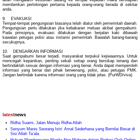
memberikan pertolongan pertama kepada orang-orang berada di sekitar
anda.
9. EVAKUASI
Tempat-tempat pengungsian biasanya telah diatur oleh pemerintah daerah.
Pengungsian perlu dilakukan jika kebakaran meluas akibat gempabumi.
Pada prinsipnya, evakuasi dilakukan dengan berjalan kaki dibawah
kawalan petugas polisi atau instansi pemerintah. Bawalah barang-barang
secukupnya.
10. DENGARKAN INFORMASI
Saat gempabumi besar terjadi, masyarakat terpukul kejiwaannya. Untuk
mencegah kepanikan, penting sekali setiap orang bersikap tenang dan
bertindaklah sesuai dengan informasi yang benar. Anda dapat memperoleh
informasi yang benar dari pihak berwenang, polisi, atau petugas PMK.
Jangan bertindak karena informasi orang yang tidak jelas. (PurWD/viva)
latest
news
Ridha Suami, Jalan Menuju Ridha Allah
Senyum Manis Seorang Istri: Amal Sederhana yang Bernilai Besar di
Sisi Allah Ta’ala
Hukum Membonceng Wanita Non-Mahram dalam Profesi Ojek Online