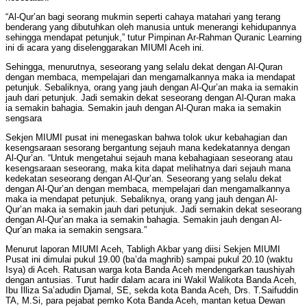
“Al-Qur’an bagi seorang mukmin seperti cahaya matahari yang terang
benderang yang dibutuhkan oleh manusia untuk menerangi kehidupannya
sehingga mendapat petunjuk,” tutur Pimpinan Ar-Rahman Quranic Learning
ini di acara yang diselenggarakan MIUMI Aceh ini.
Sehingga, menurutnya, seseorang yang selalu dekat dengan Al-Quran
dengan membaca, mempelajari dan mengamalkannya maka ia mendapat
petunjuk. Sebaliknya, orang yang jauh dengan Al-Qur’an maka ia semakin
jauh dari petunjuk. Jadi semakin dekat seseorang dengan Al-Quran maka
ia semakin bahagia. Semakin jauh dengan Al-Quran maka ia semakin
sengsara
Sekjen MIUMI pusat ini menegaskan bahwa tolok ukur kebahagian dan
kesengsaraan sesorang bergantung sejauh mana kedekatannya dengan
Al-Qur’an. “Untuk mengetahui sejauh mana kebahagiaan seseorang atau
kesengsaraan seseorang, maka kita dapat melihatnya dari sejauh mana
kedekatan seseorang dengan Al-Qur’an. Seseorang yang selalu dekat
dengan Al-Qur’an dengan membaca, mempelajari dan mengamalkannya
maka ia mendapat petunjuk. Sebaliknya, orang yang jauh dengan Al-
Qur’an maka ia semakin jauh dari petunjuk. Jadi semakin dekat seseorang
dengan Al-Qur’an maka ia semakin bahagia. Semakin jauh dengan Al-
Qur’an maka ia semakin sengsara.”
Menurut laporan MIUMI Aceh, Tabligh Akbar yang diisi Sekjen MIUMI
Pusat ini dimulai pukul 19.00 (ba’da maghrib) sampai pukul 20.10 (waktu
Isya) di Aceh. Ratusan warga kota Banda Aceh mendengarkan taushiyah
dengan antusias. Turut hadir dalam acara ini Wakil Walikota Banda Aceh,
Ibu Illiza Sa’adudin Djamal, SE, sekda kota Banda Aceh, Drs. T.Saifuddin
TA, M.Si, para pejabat pemko Kota Banda Aceh, mantan ketua Dewan