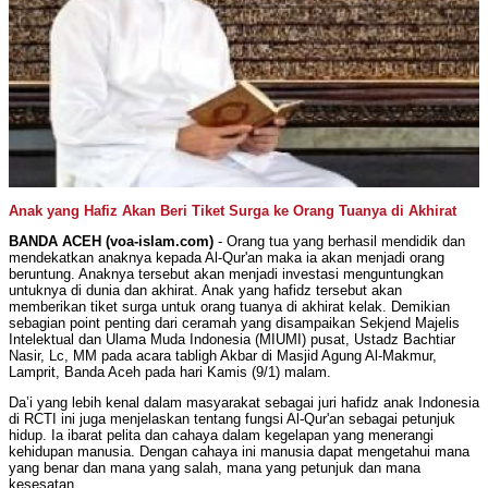
Anak yang Hafiz Akan Beri Tiket Surga ke Orang Tuanya di Akhirat
BANDA ACEH (voa-islam.com)
- Orang tua yang berhasil mendidik dan
mendekatkan anaknya kepada Al-Qur'an maka ia akan menjadi orang
beruntung. Anaknya tersebut akan menjadi investasi menguntungkan
untuknya di dunia dan akhirat. Anak yang hafidz tersebut akan
memberikan tiket surga untuk orang tuanya di akhirat kelak. Demikian
sebagian point penting dari ceramah yang disampaikan Sekjend Majelis
Intelektual dan Ulama Muda Indonesia (MIUMI) pusat, Ustadz Bachtiar
Nasir, Lc, MM pada acara tabligh Akbar di Masjid Agung Al-Makmur,
Lamprit, Banda Aceh pada hari Kamis (9/1) malam.
Da’i yang lebih kenal dalam masyarakat sebagai juri hafidz anak Indonesia
di RCTI ini juga menjelaskan tentang fungsi Al-Qur'an sebagai petunjuk
hidup. Ia ibarat pelita dan cahaya dalam kegelapan yang menerangi
kehidupan manusia. Dengan cahaya ini manusia dapat mengetahui mana
yang benar dan mana yang salah, mana yang petunjuk dan mana
kesesatan.