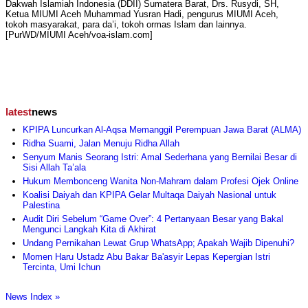
Dakwah Islamiah Indonesia (DDII) Sumatera Barat, Drs. Rusydi, SH,
Ketua MIUMI Aceh Muhammad Yusran Hadi, pengurus MIUMI Aceh,
tokoh masyarakat, para da’i, tokoh ormas Islam dan lainnya.
[PurWD/MIUMI Aceh/voa-islam.com]
latest
news
KPIPA Luncurkan Al-Aqsa Memanggil Perempuan Jawa Barat (ALMA)
Ridha Suami, Jalan Menuju Ridha Allah
Senyum Manis Seorang Istri: Amal Sederhana yang Bernilai Besar di
Sisi Allah Ta’ala
Hukum Membonceng Wanita Non-Mahram dalam Profesi Ojek Online
Koalisi Daiyah dan KPIPA Gelar Multaqa Daiyah Nasional untuk
Palestina
Audit Diri Sebelum “Game Over”: 4 Pertanyaan Besar yang Bakal
Mengunci Langkah Kita di Akhirat
Undang Pernikahan Lewat Grup WhatsApp; Apakah Wajib Dipenuhi?
Momen Haru Ustadz Abu Bakar Ba'asyir Lepas Kepergian Istri
Tercinta, Umi Ichun
News Index »