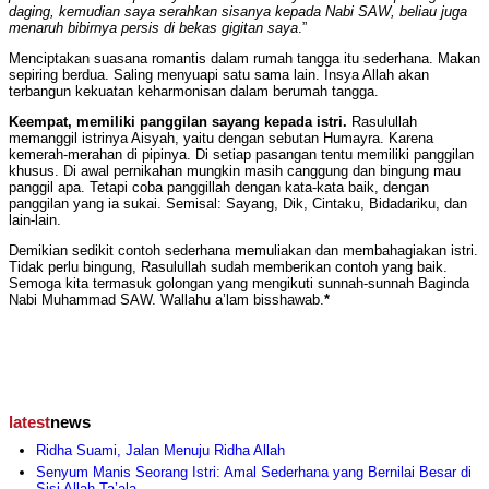
daging, kemudian saya serahkan sisanya kepada Nabi SAW, beliau juga
menaruh bibirnya persis di bekas gigitan saya
.”
Menciptakan suasana romantis dalam rumah tangga itu sederhana. Makan
sepiring berdua. Saling menyuapi satu sama lain. Insya Allah akan
terbangun kekuatan keharmonisan dalam berumah tangga.
Keempat, memiliki panggilan sayang kepada istri.
Rasulullah
memanggil istrinya Aisyah, yaitu dengan sebutan Humayra. Karena
kemerah-merahan di pipinya. Di setiap pasangan tentu memiliki panggilan
khusus. Di awal pernikahan mungkin masih canggung dan bingung mau
panggil apa. Tetapi coba panggillah dengan kata-kata baik, dengan
panggilan yang ia sukai. Semisal: Sayang, Dik, Cintaku, Bidadariku, dan
lain-lain.
Demikian sedikit contoh sederhana memuliakan dan membahagiakan istri.
Tidak perlu bingung, Rasulullah sudah memberikan contoh yang baik.
Semoga kita termasuk golongan yang mengikuti sunnah-sunnah Baginda
Nabi Muhammad SAW. Wallahu a’lam bisshawab.
*
latest
news
Ridha Suami, Jalan Menuju Ridha Allah
Senyum Manis Seorang Istri: Amal Sederhana yang Bernilai Besar di
Sisi Allah Ta’ala