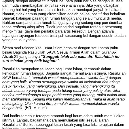
Apalagi dengan adanya fitur Youtube, para youtuber bisa dengan leluasa
dan mudah membagikan aktivitas kesehariannya. Jika yang dibagikan
tentang hal-hal yang bermanfaat tentu akan mendapat jariyah kebaikan.
Namun, tidak semua yang ditampilkan adalah hal-hal positif dan kebaikan.
Banyak kalangan pasangan rumah tangga yang selalu muncul di media.
Bahkan sampai urusan rumah tangganya yang sedang diuji pun diumbar
tanpa
tedheng aling-aling
. Tidak jarang dari suguhan tersebut seseorang
meng-imitasi gaya dan perilaku para artis tersebut. Dengan adanya
tayangan-tayangan tersebut bisa jadi seseorang kehilangan sosok teladan
yang sesuai syariat.
Bicara soal teladan kita, umat Islam sepakat dengan satu nama yaitu
beliau Baginda Rasulullah SAW. Sesuai firman Allah dalam Surah A-
Ahzab:21 yang artinya
“Sungguh telah ada pada diri Rasulullah itu
suri teladan yang baik bagimu
.”
Rasulullah merupakan tauladan bagi umat islam, termasuk dalam
kehidupan rumah tangga. Baginda sangat memuliakan istrinya. Rasulullah
SAW bersabda,
” Terimalah wasiat memperlakukan wanita (istri) dengan
cara yang baik. Karena sesungguhnya wanita ini diciptakan dari tulang
rusuk laki-laki yang melengkung. Dan sesuatu yang melengkung itu
adalah sesuatu yang terdapat pada tulang rusuk yang paling atas. Jika
hendak meluruskannya tanpa perhitungan yang matang, maka kalian akan
mematahkannya. Sedang jika kalian membiarkannya, maka ia akan tetap
melengkung. Oleh karena itu, terimalah wasiat memperlakukan wanita
dengan baik
. (HR. Muslim)
Dari hadits tersebut terdapat amanah bagi kaum adam untuk memuliakan
istrinya. Lantas, bagaimana cara memuliakan istri sesuai ajaran
Rasulullah? Berikut sepenggal kisah-kisah yang bisa kita terapkan dalam
kehidupan berumah tangga: