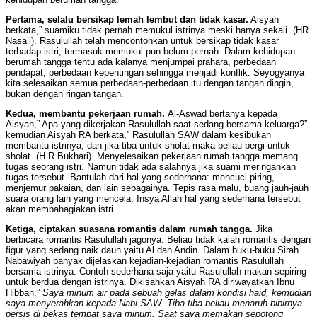
Pertama, selalu bersikap lemah lembut dan tidak kasar.
Aisyah
berkata,” suamiku tidak pernah memukul istrinya meski hanya sekali. (HR.
Nasa’i). Rasulullah telah mencontohkan untuk bersikap tidak kasar
terhadap istri, termasuk memukul pun belum pernah. Dalam kehidupan
berumah tangga tentu ada kalanya menjumpai prahara, perbedaan
pendapat, perbedaan kepentingan sehingga menjadi konflik. Seyogyanya
kita selesaikan semua perbedaan-perbedaan itu dengan tangan dingin,
bukan dengan ringan tangan.
Kedua, membantu pekerjaan rumah.
Al-Aswad bertanya kepada
Aisyah,” Apa yang dikerjakan Rasulullah saat sedang bersama keluarga?”
kemudian Aisyah RA berkata,” Rasulullah SAW dalam kesibukan
membantu istrinya, dan jika tiba untuk sholat maka beliau pergi untuk
sholat. (H.R Bukhari). Menyelesaikan pekerjaan rumah tangga memang
tugas seorang istri. Namun tidak ada salahnya jika suami meringankan
tugas tersebut. Bantulah dari hal yang sederhana: mencuci piring,
menjemur pakaian, dan lain sebagainya. Tepis rasa malu, buang jauh-jauh
suara orang lain yang mencela. Insya Allah hal yang sederhana tersebut
akan membahagiakan istri.
Ketiga, ciptakan suasana romantis dalam rumah tangga.
Jika
berbicara romantis Rasulullah jagonya. Beliau tidak kalah romantis dengan
figur yang sedang naik daun yaitu Al dan Andin. Dalam buku-buku Sirah
Nabawiyah banyak dijelaskan kejadian-kejadian romantis Rasulullah
bersama istrinya. Contoh sederhana saja yaitu Rasulullah makan sepiring
untuk berdua dengan istrinya. Dikisahkan Aisyah RA diriwayatkan Ibnu
Hibban,”
Saya minum air pada sebuah gelas dalam kondisi haid, kemudian
saya menyerahkan kepada Nabi SAW. Tiba-tiba beliau menaruh bibirnya
persis di bekas tempat saya minum. Saat saya memakan sepotong