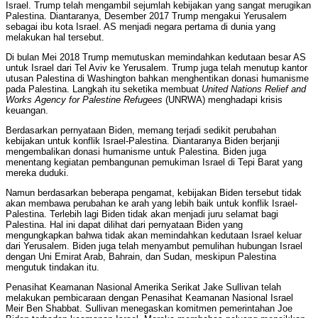
Israel. Trump telah mengambil sejumlah kebijakan yang sangat merugikan
Palestina. Diantaranya, Desember 2017 Trump mengakui Yerusalem
sebagai ibu kota Israel. AS menjadi negara pertama di dunia yang
melakukan hal tersebut.
Di bulan Mei 2018 Trump memutuskan memindahkan kedutaan besar AS
untuk Israel dari Tel Aviv ke Yerusalem. Trump juga telah menutup kantor
utusan Palestina di Washington bahkan menghentikan donasi humanisme
pada Palestina. Langkah itu seketika membuat
United Nations Relief and
Works Agency for Palestine Refugees
(UNRWA) menghadapi krisis
keuangan.
Berdasarkan pernyataan Biden, memang terjadi sedikit perubahan
kebijakan untuk konflik Israel-Palestina. Diantaranya Biden berjanji
mengembalikan donasi humanisme untuk Palestina. Biden juga
menentang kegiatan pembangunan pemukiman Israel di Tepi Barat yang
mereka duduki.
Namun berdasarkan beberapa pengamat, kebijakan Biden tersebut tidak
akan membawa perubahan ke arah yang lebih baik untuk konflik Israel-
Palestina. Terlebih lagi Biden tidak akan menjadi juru selamat bagi
Palestina. Hal ini dapat dilihat dari pernyataan Biden yang
mengungkapkan bahwa tidak akan memindahkan kedutaan Israel keluar
dari Yerusalem. Biden juga telah menyambut pemulihan hubungan Israel
dengan Uni Emirat Arab, Bahrain, dan Sudan, meskipun Palestina
mengutuk tindakan itu.
Penasihat Keamanan Nasional Amerika Serikat Jake Sullivan telah
melakukan pembicaraan dengan Penasihat Keamanan Nasional Israel
Meir Ben Shabbat. Sullivan menegaskan komitmen pemerintahan Joe