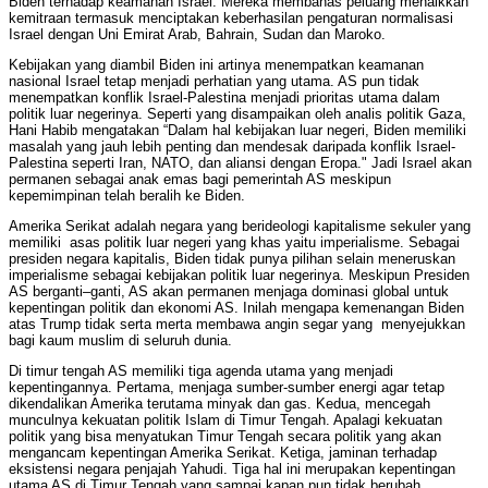
Biden terhadap keamanan Israel. Mereka membahas peluang menaikkan
kemitraan termasuk menciptakan keberhasilan pengaturan normalisasi
Israel dengan Uni Emirat Arab, Bahrain, Sudan dan Maroko.
Kebijakan yang diambil Biden ini artinya menempatkan keamanan
nasional Israel tetap menjadi perhatian yang utama. AS pun tidak
menempatkan konflik Israel-Palestina menjadi prioritas utama dalam
politik luar negerinya. Seperti yang disampaikan oleh analis politik Gaza,
Hani Habib mengatakan “Dalam hal kebijakan luar negeri, Biden memiliki
masalah yang jauh lebih penting dan mendesak daripada konflik Israel-
Palestina seperti Iran, NATO, dan aliansi dengan Eropa." Jadi Israel akan
permanen sebagai anak emas bagi pemerintah AS meskipun
kepemimpinan telah beralih ke Biden.
Amerika Serikat adalah negara yang berideologi kapitalisme sekuler yang
memiliki asas politik luar negeri yang khas yaitu imperialisme. Sebagai
presiden negara kapitalis, Biden tidak punya pilihan selain meneruskan
imperialisme sebagai kebijakan politik luar negerinya. Meskipun Presiden
AS berganti–ganti, AS akan permanen menjaga dominasi global untuk
kepentingan politik dan ekonomi AS. Inilah mengapa kemenangan Biden
atas Trump tidak serta merta membawa angin segar yang menyejukkan
bagi kaum muslim di seluruh dunia.
Di timur tengah AS memiliki tiga agenda utama yang menjadi
kepentingannya. Pertama, menjaga sumber-sumber energi agar tetap
dikendalikan Amerika terutama minyak dan gas. Kedua, mencegah
munculnya kekuatan politik Islam di Timur Tengah. Apalagi kekuatan
politik yang bisa menyatukan Timur Tengah secara politik yang akan
mengancam kepentingan Amerika Serikat. Ketiga, jaminan terhadap
eksistensi negara penjajah Yahudi. Tiga hal ini merupakan kepentingan
utama AS di Timur Tengah yang sampai kapan pun tidak berubah.