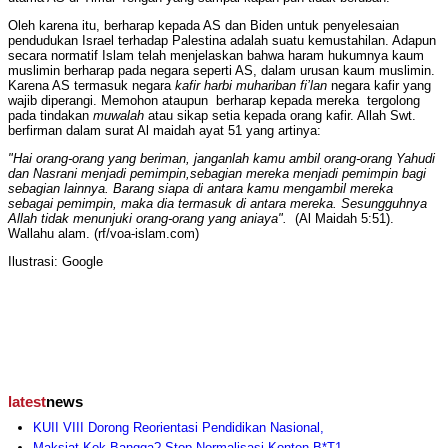
Oleh karena itu, berharap kepada AS dan Biden untuk penyelesaian
pendudukan Israel terhadap Palestina adalah suatu kemustahilan. Adapun
secara normatif Islam telah menjelaskan bahwa haram hukumnya kaum
muslimin berharap pada negara seperti AS, dalam urusan kaum muslimin.
Karena AS termasuk negara
kafir harbi muhariban fi’lan
negara kafir yang
wajib diperangi. Memohon ataupun berharap kepada mereka tergolong
pada tindakan
muwalah
atau sikap setia kepada orang kafir. Allah Swt.
berfirman dalam surat Al maidah ayat 51 yang artinya:
"Hai orang-orang yang beriman, janganlah kamu ambil orang-orang Yahudi
dan Nasrani menjadi pemimpin,sebagian mereka menjadi pemimpin bagi
sebagian lainnya. Barang siapa di antara kamu mengambil mereka
sebagai pemimpin, maka dia termasuk di antara mereka. Sesungguhnya
Allah tidak menunjuki orang-orang yang aniaya".
(Al Maidah 5:51).
Wallahu alam. (rf/voa-islam.com)
Ilustrasi: Google
latest
news
KUII VIII Dorong Reorientasi Pendidikan Nasional,
Maksiat Kok Bangga? Stop Normalisasi Konten B*T1