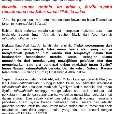
Nawaitu souma godhin ‘an adaa i, fardhi syahri
ramadhaana haadzihis sanati lillahi ta’aalaa
"Aku niat puasa esok hari untuk menunaikan kewajiban bulan Ramadhan
tahun ini karena Allah Ta’alaa."
Bahkan tidak perlunya melafalkan niat merupakan madzhab para imam
terdahulu seperti Imam Ahmad, Syafie, Malik dan Abu Hanifah
rahimahumullah ajma’in
.
Berkata Ibnu Abil ’Izz Al-Hanafi rahimahullah: (
Tidak seorangpun dari
para imam yang empat, tidak imam Syafie atau yang lainnya
menyaratkan pelafalan niat karena niat tempatnya dalam hati
berdasarkan kesepakatan mereka, kecuali sebagian ulama
mutaakhirin dari mereka yang mewajibkan pelafalan niat dan
mengeluarkan satu sisi pendapat dalam madzhab imam Syafie?
Imam Nawawi
rahimahullah
berkata: Dan itu keliru. Selesai. Karena
telah didahului dengan ijma
’) Lihat kitab Al-Itba’ hal:62.
Seperti dikatakan dalam kitab Al-Qaulul Mubin karangan Syeikh Masyhur
bin Hasan
hafidhahullah
: "Sungguh telah keliru Abu Abdullah Az-Zubairi
rahimahullah
dari kalangan madzhab Syafiiyah ketika menukil dari Imam
Syafie
rahimahullah
sehingga mengeluarkan satu sisi pendapat dari
perkataan Imam dengan sangkaan bahwa beliau mewajibkan pelafalan niat
dalam shalat." Dan sebab kekeliruan beliau adalah kurang memahami
perkataan Imam Syafie karena perkataan beliau secara nas adalah:
((apabila berniat untuk haji dan umrah maka sudah cukup, meskipun tidak
melafalkan, dan tidak seperti shalat yang tidak sah kecuali dengan
melafalkan)) [Al-Majmu’ 3/243].