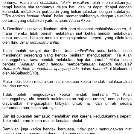
tentunya Rasulullah
shallallahu ‘alaihi wasallam
telah menjelaskannya,
tetapi karena niat tempatnya dalam hati, dan itu dapat dicapai dengan
kehendak melakukan perbuatan yang beliau jelaskan dengan sabdanya:
“
Jika engkau hendak shalat
” beliau memerintahkannya dengan kewajiban
pertama yang dilafalkan yaitu ucapan: Allahu Akbar.
3-
Demikian juga yang dipahami oleh para shahabat
radhiallahu anhum,
di
mana mereka tidak pernah melafalkan niat ketika hendak melakukan
suatu amalan, bahkan mereka mengingkarinya, seperti yang dilakukan
oleh Ibnu Umar
radhiallahu anhu
:
Telah shahih riwayat dari Ibnu Umar
radhiallahu anhu
ketika beliau
mendengar seseorang yang hendak berihram mengucapkan: "Ya Allah
sesungguhnya saya hendak melakukan haji dan umrah." Maka beliau
berkata:
"Apakah kamu hendak memberitahukan kepada manusia?
Bukankah Allah mengetahui apa yang ada dalam hatimu
?" (Dikeluarkan
oleh Al-Baihaqi:5/40).
Maka tidak boleh melafalkan niat meskipun ketika hendak melaksanakan
haji dan umrah.
Tidak boleh mengucapkan ketika hendak berihram: "Ya Allah
sesungguhnya aku hendak melaksanakan haji dan umrah," namun hanya
disyariatkan mengucapkan talbiyah untuk haji dan umrah secara
bersamaan atau salah satunya.
Dan ini bukanlah termasuk melafalkan niat karena kedudukannya seperti
Takbiratul Ihram ketika masuk kedalam shalat.
Demikian juga ketika hendak berpuasa, tidak perlu mengucapkan niat
apalagi secara berjamaah dengan dipimpin seseorang: