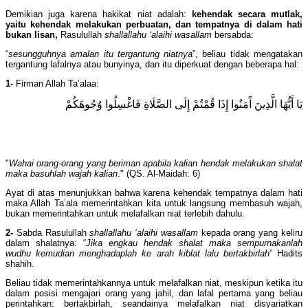
Demikian juga karena hakikat niat adalah:
kehendak secara mutlak,
yaitu kehendak melakukan perbuatan, dan tempatnya di dalam hati
bukan lisan,
Rasulullah
shallallahu ‘alaihi wasallam
bersabda:
“
sesungguhnya amalan itu tergantung niatnya
”, beliau tidak mengatakan
tergantung lafalnya atau bunyinya, dan itu diperkuat dengan beberapa hal:
1-
Firman Allah Ta’alaa:
يَا أَيُّهَا الَّذِينَ آَمَنُوا إِذَا قُمْتُمْ إِلَى الصَّلَاةِ فَاغْسِلُوا وُجُوهَكُمْ
"
Wahai orang-orang yang beriman apabila kalian hendak melakukan shalat
maka basuhlah wajah kalian
." (QS. Al-Maidah: 6)
Ayat di atas menunjukkan bahwa karena kehendak tempatnya dalam hati
maka Allah Ta’ala memerintahkan kita untuk langsung membasuh wajah,
bukan memerintahkan untuk melafalkan niat terlebih dahulu.
2-
Sabda Rasulullah
shallallahu ‘alaihi wasallam
kepada orang yang keliru
dalam shalatnya: “
Jika engkau hendak shalat maka sempurnakanlah
wudhu kemudian menghadaplah ke arah kiblat lalu bertakbirlah
” Hadits
shahih.
Beliau tidak memerintahkannya untuk melafalkan niat, meskipun ketika itu
dalam posisi mengajari orang yang jahil, dan lafal pertama yang beliau
perintahkan: bertakbirlah, seandainya melafalkan niat disyariatkan