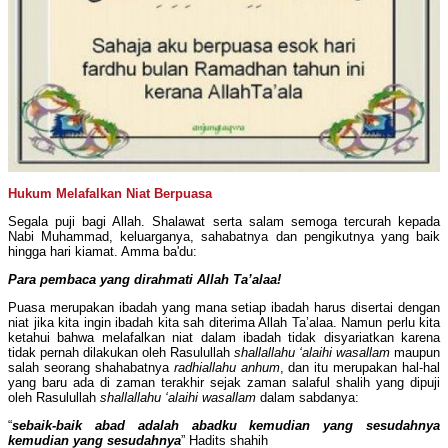
Hukum Melafalkan Niat Berpuasa
Segala puji bagi Allah. Shalawat serta salam semoga tercurah kepada
Nabi Muhammad, keluarganya, sahabatnya dan pengikutnya yang baik
hingga hari kiamat. Amma ba'du:
Para pembaca yang dirahmati Allah Ta’alaa!
Puasa merupakan ibadah yang mana setiap ibadah harus disertai dengan
niat jika kita ingin ibadah kita sah diterima Allah Ta’alaa. Namun perlu kita
ketahui bahwa melafalkan niat dalam ibadah tidak disyariatkan karena
tidak pernah dilakukan oleh Rasulullah
shallallahu ‘alaihi wasallam
maupun
salah seorang shahabatnya
radhiallahu anhum
, dan itu merupakan hal-hal
yang baru ada di zaman terakhir sejak zaman salaful shalih yang dipuji
oleh Rasulullah
shallallahu ‘alaihi wasallam
dalam sabdanya:
“
sebaik-baik abad adalah abadku kemudian yang sesudahnya
kemudian yang sesudahnya
” Hadits shahih