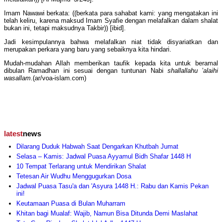
Imam Nawawi berkata: ((berkata para sahabat kami: yang mengatakan ini
telah keliru, karena maksud Imam Syafie dengan melafalkan dalam shalat
bukan ini, tetapi maksudnya Takbir)) [ibid].
Jadi kesimpulannya bahwa melafalkan niat tidak disyariatkan dan
merupakan perkara yang baru yang sebaiknya kita hindari.
Mudah-mudahan Allah memberikan taufik kepada kita untuk beramal
dibulan Ramadhan ini sesuai dengan tuntunan Nabi
shallallahu ’alaihi
wasallam
.(ar/voa-islam.com)
latest
news
Dilarang Duduk Habwah Saat Dengarkan Khutbah Jumat
Selasa – Kamis: Jadwal Puasa Ayyamul Bidh Shafar 1448 H
10 Tempat Terlarang untuk Mendirikan Shalat
Tetesan Air Wudhu Menggugurkan Dosa
Jadwal Puasa Tasu'a dan 'Asyura 1448 H.: Rabu dan Kamis Pekan
ini!
Keutamaan Puasa di Bulan Muharram
Khitan bagi Mualaf: Wajib, Namun Bisa Ditunda Demi Maslahat