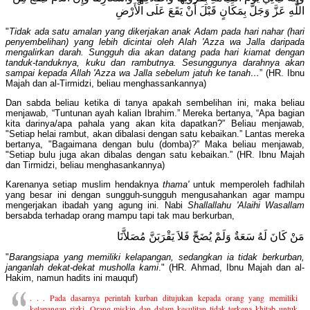
اللَّهِ عَزَّ وَجَلَّ بِمَكَانٍ قَبْلَ أَنْ يَقَعَ عَلَى الْأَرْضِ
"
Tidak ada satu amalan yang dikerjakan anak Adam pada hari nahar (hari
penyembelihan) yang lebih dicintai oleh Alah 'Azza wa Jalla daripada
mengalirkan darah. Sungguh dia akan datang pada hari kiamat dengan
tanduk-tanduknya, kuku dan rambutnya. Sesunggunya darahnya akan
sampai kepada Allah 'Azza wa Jalla sebelum jatuh ke tanah…
” (HR. Ibnu
Majah dan al-Tirmidzi, beliau menghassankannya)
Dan sabda beliau ketika di tanya apakah sembelihan ini, maka beliau
menjawab, “Tuntunan ayah kalian Ibrahim.” Mereka bertanya, “Apa bagian
kita darinya/apa pahala yang akan kita dapatkan?” Beliau menjawab,
"Setiap helai rambut, akan dibalasi dengan satu kebaikan.” Lantas mereka
bertanya, "Bagaimana dengan bulu (domba)?” Maka beliau menjawab,
"Setiap bulu juga akan dibalas dengan satu kebaikan.” (HR. Ibnu Majah
dan Tirmidzi, beliau menghasankannya)
Karenanya setiap muslim hendaknya
thama'
untuk memperoleh fadhilah
yang besar ini dengan sungguh-sungguh mengusahankan agar mampu
mengerjakan ibadah yang agung ini. Nabi
Shallallahu 'Alaihi Wasallam
bersabda terhadap orang mampu tapi tak mau berkurban,
مَنْ كَانَ لَهُ سَعَةٌ وَلَمْ يُضَحِّ فَلاَ يَقْرَبَنَّ مُصَلاَّنَا
"
Barangsiapa yang memiliki kelapangan, sedangkan ia tidak berkurban,
janganlah dekat-dekat musholla kami
." (HR. Ahmad, Ibnu Majah dan al-
Hakim, namun hadits ini mauquf)
. . . Pada dasarnya perintah kurban ditujukan kepada orang yang memiliki
kelapangan rizki. Orang miskin dan dalam kesulitan tidak terkena khitab untuk