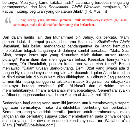
bertanya, “Apa yang kamu katakan tadi?” Lalu orang tersebut mengulangi
pertanyaannya, dan Nabi
Shallallaahu 'Alaihi Wasallam
menjawab, “Ya,
kacuali hutang, begitulah yang dikatakan Jibril.” (HR. Muslim)
. . . bagi orang yang memiliki jaminan untuk membayarnya seperti gaji atau
semisalnya, maka dia dibolehkan berhutang dan berkurban. . .
Dan dalam hadits lain dari Muhammad bin Jahsy, dia berkata, “Kami
pernah duduk di tempat jenazah bersama Rasulullah
Shallallaahu 'Alaihi
Wasallam
, lalu beliau mengangkat pandangannya ke langit kemudian
meletakkan telapak tangannya di dahinya sambil bersabda, “Maha Suci
Allah, betapa keras apa yang diturunkan Allah dalam urusan utang-
piutang?” Kami diam dan meninggalkan beliau. Keesokan harinya kami
bertanya, “Ya Rasulullah, perkara keras apa yang telah turun?” Beliau
menjawab, “Dalam urusan utang-piutang. Demi Dzat yang jiwaku ada di
tangan-Nya, seandainya seorang laki-laki dibunuh di jalan Allah kemudian
ia dihidupkan lalu dibunuh kemudian dihidupkan lalu dibunuh (lagi) sedang
ia memiliki hutang, sungguh ia tak akan masuk Surga sampai dibayarkan
untuknya hutang tersebut.” (HR. Al-Nasa’i dan al-Hakim, beliau
menshahihkannya. Imam al-Dzahabi menyepakatinya. Sementara syaikh
al-Albani menghassankannya dalam Ahkam al-Janaiz, hal. 107)
Sedangkan bagi orang yang memiliki jaminan untuk membayarnya seperti
gaji atau semisalnya, maka dia dibolehkan berhutang dan berkurban.
Sementara orang yang tidak memiliki jaminan untuk membayarnya, maka
janganlah dia berhutang supaya tidak membebankan pada dirinya dengan
sesuatu yang tidak diwajibkan seperti kondisinya saat ini. Wallahu Ta'ala
A'lam. [PurWD/voa-islam.com]