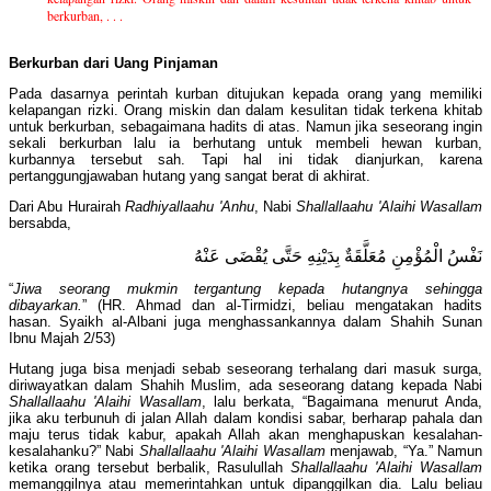
berkurban, . . .
Berkurban dari Uang Pinjaman
Pada dasarnya perintah kurban ditujukan kepada orang yang memiliki
kelapangan rizki. Orang miskin dan dalam kesulitan tidak terkena khitab
untuk berkurban, sebagaimana hadits di atas. Namun jika seseorang ingin
sekali berkurban lalu ia berhutang untuk membeli hewan kurban,
kurbannya tersebut sah. Tapi hal ini tidak dianjurkan, karena
pertanggungjawaban hutang yang sangat berat di akhirat.
Dari Abu Hurairah
Radhiyallaahu 'Anhu
, Nabi
Shallallaahu 'Alaihi Wasallam
bersabda,
نَفْسُ الْمُؤْمِنِ مُعَلَّقَةٌ بِدَيْنِهِ حَتَّى يُقْضَى عَنْهُ
“
Jiwa seorang mukmin tergantung kepada hutangnya sehingga
dibayarkan.
” (HR. Ahmad dan al-Tirmidzi, beliau mengatakan hadits
hasan. Syaikh al-Albani juga menghassankannya dalam Shahih Sunan
Ibnu Majah 2/53)
Hutang juga bisa menjadi sebab seseorang terhalang dari masuk surga,
diriwayatkan dalam Shahih Muslim, ada seseorang datang kepada Nabi
Shallallaahu 'Alaihi Wasallam
, lalu berkata, “Bagaimana menurut Anda,
jika aku terbunuh di jalan Allah dalam kondisi sabar, berharap pahala dan
maju terus tidak kabur, apakah Allah akan menghapuskan kesalahan-
kesalahanku?” Nabi
Shallallaahu 'Alaihi Wasallam
menjawab, “Ya.” Namun
ketika orang tersebut berbalik, Rasulullah
Shallallaahu 'Alaihi Wasallam
memanggilnya atau memerintahkan untuk dipanggilkan dia. Lalu beliau