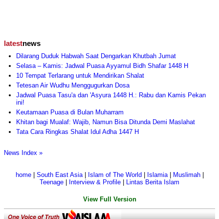
latest
news
Dilarang Duduk Habwah Saat Dengarkan Khutbah Jumat
Selasa – Kamis: Jadwal Puasa Ayyamul Bidh Shafar 1448 H
10 Tempat Terlarang untuk Mendirikan Shalat
Tetesan Air Wudhu Menggugurkan Dosa
Jadwal Puasa Tasu'a dan 'Asyura 1448 H.: Rabu dan Kamis Pekan
ini!
Keutamaan Puasa di Bulan Muharram
Khitan bagi Mualaf: Wajib, Namun Bisa Ditunda Demi Maslahat
Tata Cara Ringkas Shalat Idul Adha 1447 H
News Index »
home
|
South East Asia
|
Islam of The World
|
Islamia
|
Muslimah
|
Teenage
|
Interview & Profile
|
Lintas Berita Islam
View Full Version