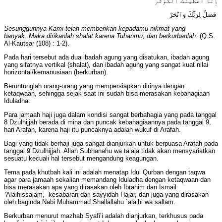
إِنَّآ أَعْطَيْنَٰكَ ٱلْكَوْثَرَ
‏ فَصَلِّ لِرَبِّكَ وَٱنْحَرْ
Sesungguhnya Kami telah memberikan kepadamu nikmat yang
banyak.
Maka dirikanlah shalat karena Tuhanmu; dan berkurbanlah
. (Q.S.
Al-Kautsar (108) : 1-2).
Pada hari tersebut ada dua ibadah agung yang disatukan, ibadah agung
yang sifatnya vertikal (shalat), dan ibadah agung yang sangat kuat nilai
horizontal/kemanusiaan (berkurban).
Beruntunglah orang-orang yang mempersiapkan dirinya dengan
ketaqwaan, sehingga sejak saat ini sudah bisa merasakan kebahagiaan
Iduladha.
Para jamaah haji juga dalam kondisi sangat berbahagia yang pada tanggal
8 Dzulhijjah berada di mina dan puncak kebahagiaannya pada tanggal 9,
hari Arafah, karena haji itu puncaknya adalah wukuf di Arafah.
Bagi yang tidak berhaji juga sangat dianjurkan untuk berpuasa Arafah pada
tanggal 9 Dzulhijjah. Allah Subhanahu wa ta’ala tidak akan mensyariatkan
sesuatu kecuali hal tersebut mengandung keagungan.
Tema pada khutbah kali ini adalah menatap Idul Qurban dengan taqwa
agar para jamaah sekalian memandang Iduladha dengan ketaqwaan dan
bisa merasakan apa yang dirasakan oleh Ibrahim dan Ismail
`Alaihissalam, kesabaran dari sayyidah Hajar, dan juga yang dirasakan
oleh baginda Nabi Muhammad Shallallahu `alaihi wa sallam.
Berkurban menurut mazhab Syafi’i adalah dianjurkan, terkhusus pada