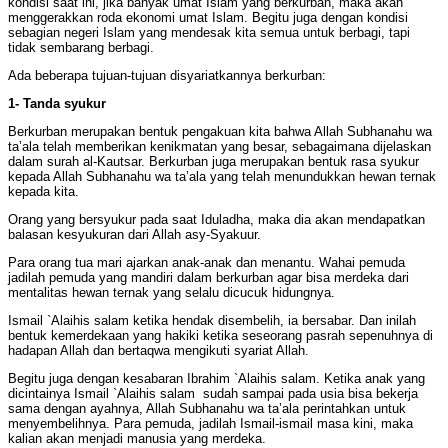
kondisi saat ini, jika banyak umat Islam yang berkurban, maka akan
menggerakkan roda ekonomi umat Islam. Begitu juga dengan kondisi
sebagian negeri Islam yang mendesak kita semua untuk berbagi, tapi
tidak sembarang berbagi.
Ada beberapa tujuan-tujuan disyariatkannya berkurban:
1- Tanda syukur
Berkurban merupakan bentuk pengakuan kita bahwa Allah Subhanahu wa
ta’ala telah memberikan kenikmatan yang besar, sebagaimana dijelaskan
dalam surah al-Kautsar. Berkurban juga merupakan bentuk rasa syukur
kepada Allah Subhanahu wa ta’ala yang telah menundukkan hewan ternak
kepada kita.
Orang yang bersyukur pada saat Iduladha, maka dia akan mendapatkan
balasan kesyukuran dari Allah asy-Syakuur.
Para orang tua mari ajarkan anak-anak dan menantu. Wahai pemuda
jadilah pemuda yang mandiri dalam berkurban agar bisa merdeka dari
mentalitas hewan ternak yang selalu dicucuk hidungnya.
Ismail `Alaihis salam ketika hendak disembelih, ia bersabar. Dan inilah
bentuk kemerdekaan yang hakiki ketika seseorang pasrah sepenuhnya di
hadapan Allah dan bertaqwa mengikuti syariat Allah.
Begitu juga dengan kesabaran Ibrahim `Alaihis salam. Ketika anak yang
dicintainya Ismail `Alaihis salam sudah sampai pada usia bisa bekerja
sama dengan ayahnya, Allah Subhanahu wa ta’ala perintahkan untuk
menyembelihnya. Para pemuda, jadilah Ismail-ismail masa kini, maka
kalian akan menjadi manusia yang merdeka.