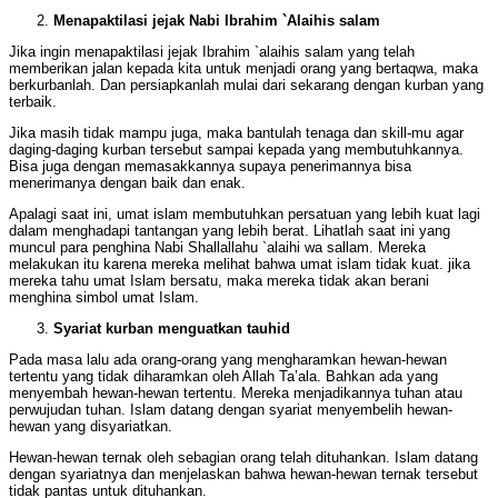
Menapaktilasi jejak Nabi Ibrahim `Alaihis salam
Jika ingin menapaktilasi jejak Ibrahim `alaihis salam yang telah
memberikan jalan kepada kita untuk menjadi orang yang bertaqwa, maka
berkurbanlah. Dan persiapkanlah mulai dari sekarang dengan kurban yang
terbaik.
Jika masih tidak mampu juga, maka bantulah tenaga dan skill-mu agar
daging-daging kurban tersebut sampai kepada yang membutuhkannya.
Bisa juga dengan memasakkannya supaya penerimannya bisa
menerimanya dengan baik dan enak.
Apalagi saat ini, umat islam membutuhkan persatuan yang lebih kuat lagi
dalam menghadapi tantangan yang lebih berat. Lihatlah saat ini yang
muncul para penghina Nabi Shallallahu `alaihi wa sallam. Mereka
melakukan itu karena mereka melihat bahwa umat islam tidak kuat. jika
mereka tahu umat Islam bersatu, maka mereka tidak akan berani
menghina simbol umat Islam.
Syariat kurban menguatkan tauhid
Pada masa lalu ada orang-orang yang mengharamkan hewan-hewan
tertentu yang tidak diharamkan oleh Allah Ta’ala. Bahkan ada yang
menyembah hewan-hewan tertentu. Mereka menjadikannya tuhan atau
perwujudan tuhan. Islam datang dengan syariat menyembelih hewan-
hewan yang disyariatkan.
Hewan-hewan ternak oleh sebagian orang telah dituhankan. Islam datang
dengan syariatnya dan menjelaskan bahwa hewan-hewan ternak tersebut
tidak pantas untuk dituhankan.