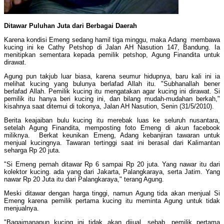
Ditawar Puluhan Juta dari Berbagai Daerah
Karena kondisi Emeng sedang hamil tiga minggu, maka Adang membawa
kucing ini ke Cathy Petshop di Jalan AH Nasution 147, Bandung. Ia
menitipkan sementara kepada pemilik petshop, Agung Finandita untuk
dirawat.
Agung pun takjub luar biasa, karena seumur hidupnya, baru kali ini ia
melihat kucing yang bulunya berlafad Allah itu. "Subhanallah bener
berlafad Allah. Pemilik kucing itu mengatakan agar kucing ini dirawat. Si
pemilik itu hanya beri kucing ini, dan bilang mudah-mudahan berkah,"
kisahnya saat ditemui di tokonya, Jalan AH Nasution, Senin (31/5/2010).
Berita keajaiban bulu kucing itu merebak luas ke seluruh nusantara,
setelah Agung Finandita, memposting foto Emeng di akun facebook
miliknya. Berkat keunikan Emeng, Adang kebanjiran tawaran untuk
menjual kucingnya. Tawaran tertinggi saat ini berasal dari Kalimantan
seharga Rp 20 juta.
"Si Emeng pernah ditawar Rp 6 sampai Rp 20 juta. Yang nawar itu dari
kolektor kucing. ada yang dari Jakarta, Palangkaraya, serta Jatim. Yang
nawar Rp 20 Juta itu dari Palangkaraya," terang Agung.
Meski ditawar dengan harga tinggi, namun Agung tida akan menjual Si
Emeng karena pemilik pertama kucing itu meminta Agung untuk tidak
menjualnya.
"Bagaimanapun kucing ini tidak akan dijual, sebab, pemilik pertama