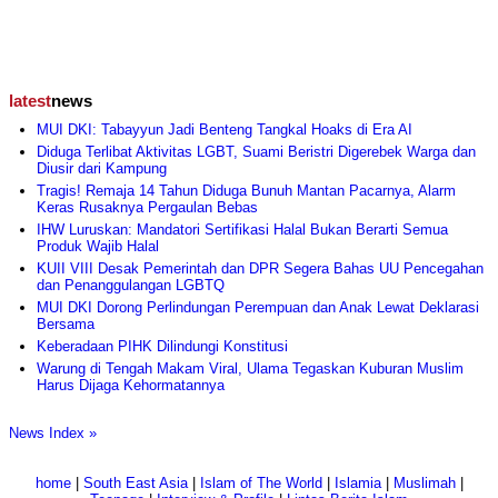
latest
news
MUI DKI: Tabayyun Jadi Benteng Tangkal Hoaks di Era AI
Diduga Terlibat Aktivitas LGBT, Suami Beristri Digerebek Warga dan
Diusir dari Kampung
Tragis! Remaja 14 Tahun Diduga Bunuh Mantan Pacarnya, Alarm
Keras Rusaknya Pergaulan Bebas
IHW Luruskan: Mandatori Sertifikasi Halal Bukan Berarti Semua
Produk Wajib Halal
KUII VIII Desak Pemerintah dan DPR Segera Bahas UU Pencegahan
dan Penanggulangan LGBTQ
MUI DKI Dorong Perlindungan Perempuan dan Anak Lewat Deklarasi
Bersama
Keberadaan PIHK Dilindungi Konstitusi
Warung di Tengah Makam Viral, Ulama Tegaskan Kuburan Muslim
Harus Dijaga Kehormatannya
News Index »
home
|
South East Asia
|
Islam of The World
|
Islamia
|
Muslimah
|