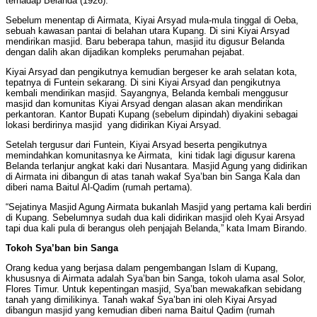
terhadap Belanda (1926).
Sebelum menentap di Airmata, Kiyai Arsyad mula-mula tinggal di Oeba,
sebuah kawasan pantai di belahan utara Kupang. Di sini Kiyai Arsyad
mendirikan masjid. Baru beberapa tahun, masjid itu digusur Belanda
dengan dalih akan dijadikan kompleks perumahan pejabat.
Kiyai Arsyad dan pengikutnya kemudian bergeser ke arah selatan kota,
tepatnya di Funtein sekarang. Di sini Kiyai Arsyad dan pengikutnya
kembali mendirikan masjid. Sayangnya, Belanda kembali menggusur
masjid dan komunitas Kiyai Arsyad dengan alasan akan mendirikan
perkantoran. Kantor Bupati Kupang (sebelum dipindah) diyakini sebagai
lokasi berdirinya masjid yang didirikan Kiyai Arsyad.
Setelah tergusur dari Funtein, Kiyai Arsyad beserta pengikutnya
memindahkan komunitasnya ke Airmata, kini tidak lagi digusur karena
Belanda terlanjur angkat kaki dari Nusantara. Masjid Agung yang didirikan
di Airmata ini dibangun di atas tanah wakaf Sya’ban bin Sanga Kala dan
diberi nama Baitul Al-Qadim (rumah pertama).
“Sejatinya Masjid Agung Airmata bukanlah Masjid yang pertama kali berdiri
di Kupang. Sebelumnya sudah dua kali didirikan masjid oleh Kyai Arsyad
tapi dua kali pula di berangus oleh penjajah Belanda,” kata Imam Birando.
Tokoh Sya’ban bin Sanga
Orang kedua yang berjasa dalam pengembangan Islam di Kupang,
khususnya di Airmata adalah Sya’ban bin Sanga, tokoh ulama asal Solor,
Flores Timur. Untuk kepentingan masjid, Sya’ban mewakafkan sebidang
tanah yang dimilikinya. Tanah wakaf Sya’ban ini oleh Kiyai Arsyad
dibangun masjid yang kemudian diberi nama Baitul Qadim (rumah