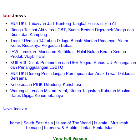
latest
news
MUI DKI: Tabayyun Jadi Benteng Tangkal Hoaks di Era AI
Diduga Terlibat Aktivitas LGBT, Suami Beristri Digerebek Warga dan
Diusir dari Kampung
Tragis! Remaja 14 Tahun Diduga Bunuh Mantan Pacarnya, Alarm
Keras Rusaknya Pergaulan Bebas
IHW Luruskan: Mandatori Sertifikasi Halal Bukan Berarti Semua
Produk Wajib Halal
KUII VIII Desak Pemerintah dan DPR Segera Bahas UU Pencegahan
dan Penanggulangan LGBTQ
MUI DKI Dorong Perlindungan Perempuan dan Anak Lewat Deklarasi
Bersama
Keberadaan PIHK Dilindungi Konstitusi
Warung di Tengah Makam Viral, Ulama Tegaskan Kuburan Muslim
Harus Dijaga Kehormatannya
News Index »
home
|
South East Asia
|
Islam of The World
|
Islamia
|
Muslimah
|
Teenage
|
Interview & Profile
|
Lintas Berita Islam
View Full Version