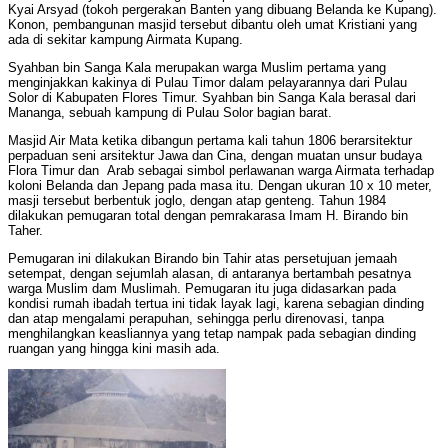
Kyai Arsyad (tokoh pergerakan Banten yang dibuang Belanda ke Kupang).
Konon, pembangunan masjid tersebut dibantu oleh umat Kristiani yang
ada di sekitar kampung Airmata Kupang.
Syahban bin Sanga Kala merupakan warga Muslim pertama yang
menginjakkan kakinya di Pulau Timor dalam pelayarannya dari Pulau
Solor di Kabupaten Flores Timur. Syahban bin Sanga Kala berasal dari
Mananga, sebuah kampung di Pulau Solor bagian barat.
Masjid Air Mata ketika dibangun pertama kali tahun 1806 berarsitektur
perpaduan seni arsitektur Jawa dan Cina, dengan muatan unsur budaya
Flora Timur dan Arab sebagai simbol perlawanan warga Airmata terhadap
koloni Belanda dan Jepang pada masa itu. Dengan ukuran 10 x 10 meter,
masji tersebut berbentuk joglo, dengan atap genteng. Tahun 1984
dilakukan pemugaran total dengan pemrakarasa Imam H. Birando bin
Taher.
Pemugaran ini dilakukan Birando bin Tahir atas persetujuan jemaah
setempat, dengan sejumlah alasan, di antaranya bertambah pesatnya
warga Muslim dam Muslimah. Pemugaran itu juga didasarkan pada
kondisi rumah ibadah tertua ini tidak layak lagi, karena sebagian dinding
dan atap mengalami perapuhan, sehingga perlu direnovasi, tanpa
menghilangkan keasliannya yang tetap nampak pada sebagian dinding
ruangan yang hingga kini masih ada.