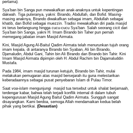
pertama).
Sya’ban bin Sanga pun mewakafkan anak-anaknya untuk kepentingan
dakwah. Tiga puteranya, yakni: Birando, Abdullah, dan Bofid. Masing-
masing anaknya, Birando diwakafkan sebagai imam, Abdullah sebagai
khatib, dan Bofid sebagai muezzin. Tradisi mewakafkan diri pada masjid
ini terus berlangsung hingga cucu-cucu Sya’ban. Salah seorang cicit dari
Sya’ban bin Sanga, yakni H. Imam Birando bin Taher pun pernah
memegang jabatan imam Masjid Airmata.
Kini, Masjid Agung Al-Baitul Qadim Airmata telah menurunkan tujuh orang
imam kepala, di antaranya Birando bin Syaban, Ali bin Birando,
Djamaludin, Abdul Gani, Tahin bin Ali Birando dan Birando bin Tahir. Kini
Imam Masjid Airmata dipimpin oleh H. Abdul Rachim bin Dajamaluddin
Mustafa.
Pada 1984, imam masjid turunan ketujuh, Birando bin Tahir, mulai
melakukan pemugaran atas masjid bersejarah itu guna melestarikan
keberadaannya sebagai pusat penyebaran Islam di Pulau Timor.
Saat
voa-islam
mengunjungi masjid tua tersebut untuk shalat berjamaah,
terdengar kabar, bahwa telah terjadi konflik internal di dalam tubuh
kepengurusan Masjid Agung Baitul Qadim Airmata. Sungguh sangat
disayangkan. Kami berdoa, semoga Allah mendamaikan kedua belah
pihak yang bertikai.
(Desastian)