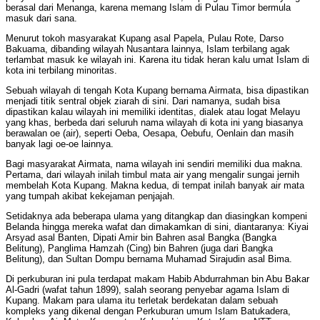
berasal dari Menanga, karena memang Islam di Pulau Timor bermula
masuk dari sana.
Menurut tokoh masyarakat Kupang asal Papela, Pulau Rote, Darso
Bakuama, dibanding wilayah Nusantara lainnya, Islam terbilang agak
terlambat masuk ke wilayah ini. Karena itu tidak heran kalu umat Islam di
kota ini terbilang minoritas.
Sebuah wilayah di tengah Kota Kupang bernama Airmata, bisa dipastikan
menjadi titik sentral objek ziarah di sini. Dari namanya, sudah bisa
dipastikan kalau wilayah ini memiliki identitas, dialek atau logat Melayu
yang khas, berbeda dari seluruh nama wilayah di kota ini yang biasanya
berawalan oe (air), seperti Oeba, Oesapa, Oebufu, Oenlain dan masih
banyak lagi oe-oe lainnya.
Bagi masyarakat Airmata, nama wilayah ini sendiri memiliki dua makna.
Pertama, dari wilayah inilah timbul mata air yang mengalir sungai jernih
membelah Kota Kupang. Makna kedua, di tempat inilah banyak air mata
yang tumpah akibat kekejaman penjajah.
Setidaknya ada beberapa ulama yang ditangkap dan diasingkan kompeni
Belanda hingga mereka wafat dan dimakamkan di sini, diantaranya: Kiyai
Arsyad asal Banten, Dipati Amir bin Bahren asal Bangka (Bangka
Belitung), Panglima Hamzah (Cing) bin Bahren (juga dari Bangka
Belitung), dan Sultan Dompu bernama Muhamad Sirajudin asal Bima.
Di perkuburan ini pula terdapat makam Habib Abdurrahman bin Abu Bakar
Al-Gadri (wafat tahun 1899), salah seorang penyebar agama Islam di
Kupang. Makam para ulama itu terletak berdekatan dalam sebuah
kompleks yang dikenal dengan Perkuburan umum Islam Batukadera,