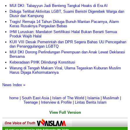
MUI DKI: Tabayyun Jadi Benteng Tangkal Hoaks di Era AI
Diduga Terlibat Aktivitas LGBT, Suami Beristri Digerebek Warga dan
Diusir dari Kampung
Tragis! Remaja 14 Tahun Diduga Bunuh Mantan Pacarnya, Alarm
Keras Rusaknya Pergaulan Bebas
IHW Luruskan: Mandatori Sertifikasi Halal Bukan Berarti Semua
Produk Wajib Halal
KUII VIII Desak Pemerintah dan DPR Segera Bahas UU Pencegahan
dan Penanggulangan LGBTQ
MUI DKI Dorong Perlindungan Perempuan dan Anak Lewat Deklarasi
Bersama
Keberadaan PIHK Dilindungi Konstitusi
Warung di Tengah Makam Viral, Ulama Tegaskan Kuburan Muslim
Harus Dijaga Kehormatannya
News Index »
home
|
South East Asia
|
Islam of The World
|
Islamia
|
Muslimah
|
Teenage
|
Interview & Profile
|
Lintas Berita Islam
View Full Version