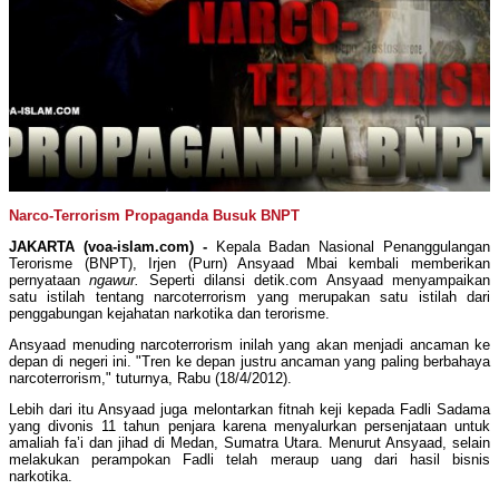
Narco-Terrorism Propaganda Busuk BNPT
JAKARTA (voa-islam.com) -
Kepala Badan Nasional Penanggulangan
Terorisme (BNPT), Irjen (Purn) Ansyaad Mbai kembali memberikan
pernyataan
ngawur.
Seperti dilansi detik.com Ansyaad menyampaikan
satu istilah tentang narcoterrorism yang merupakan satu istilah dari
penggabungan kejahatan narkotika dan terorisme.
Ansyaad menuding narcoterrorism inilah yang akan menjadi ancaman ke
depan di negeri ini. "Tren ke depan justru ancaman yang paling berbahaya
narcoterrorism," tuturnya, Rabu (18/4/2012).
Lebih dari itu Ansyaad juga melontarkan fitnah keji kepada Fadli Sadama
yang divonis 11 tahun penjara karena menyalurkan persenjataan untuk
amaliah fa’i dan jihad di Medan, Sumatra Utara. Menurut Ansyaad, selain
melakukan perampokan Fadli telah meraup uang dari hasil bisnis
narkotika.