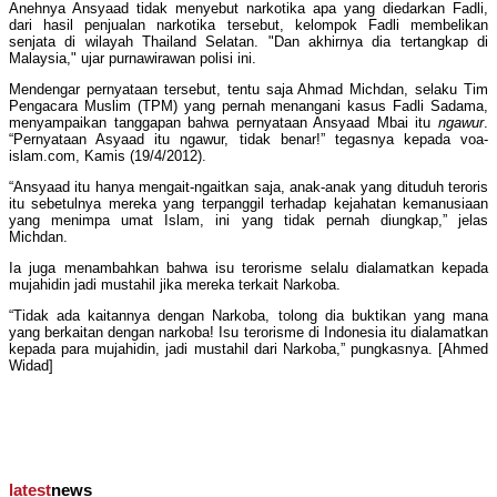
Anehnya Ansyaad tidak menyebut narkotika apa yang diedarkan Fadli,
dari hasil penjualan narkotika tersebut, kelompok Fadli membelikan
senjata di wilayah Thailand Selatan. "Dan akhirnya dia tertangkap di
Malaysia," ujar purnawirawan polisi ini.
Mendengar pernyataan tersebut, tentu saja Ahmad Michdan, selaku Tim
Pengacara Muslim (TPM) yang pernah menangani kasus Fadli Sadama,
menyampaikan tanggapan bahwa pernyataan Ansyaad Mbai itu
ngawur
.
“Pernyataan Asyaad itu ngawur, tidak benar!” tegasnya kepada voa-
islam.com, Kamis (19/4/2012).
“Ansyaad itu hanya mengait-ngaitkan saja, anak-anak yang dituduh teroris
itu sebetulnya mereka yang terpanggil terhadap kejahatan kemanusiaan
yang menimpa umat Islam, ini yang tidak pernah diungkap,” jelas
Michdan.
Ia juga menambahkan bahwa isu terorisme selalu dialamatkan kepada
mujahidin jadi mustahil jika mereka terkait Narkoba.
“Tidak ada kaitannya dengan Narkoba, tolong dia buktikan yang mana
yang berkaitan dengan narkoba! Isu terorisme di Indonesia itu dialamatkan
kepada para mujahidin, jadi mustahil dari Narkoba,” pungkasnya. [Ahmed
Widad]
latest
news