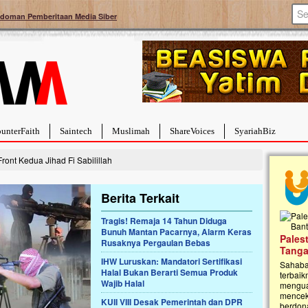
doman Pemberitaan Media Siber
unterFaith
Saintech
Muslimah
ShareVoices
SyariahBiz
ont Kedua Jihad Fi Sabilillah
Berita Terkait
Tragis! Remaja 14 Tahun Diduga
Bunuh Mantan Pacarnya, Alarm Keras
a Hebat Sembuh Dari
Pales
Rusaknya Pergaulan Bebas
arah
Tanga
IHW Luruskan: Mandatori Sertifikasi
dipenuhi dengan
Sahaba
Halal Bukan Berarti Semua Produk
erat. Meskipun baru
terbaik
Wajib Halal
ayi yang imut ini harus
mengua
g dahsyat, yaitu tumor
mencek
KUII VIII Desak Pemerintah dan DPR
an...
berdona