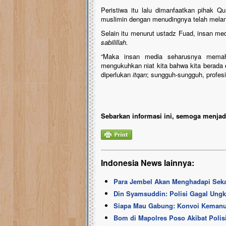
Peristiwa itu lalu dimanfaatkan pihak
muslimin dengan menudingnya telah melan
Selain itu menurut ustadz Fuad, insan m
sabilillah.
“Maka insan media seharusnya memaha
mengukuhkan niat kita bahwa kita berada di
diperlukan
itqan
; sungguh-sungguh, profes
Sebarkan informasi ini, semoga menjadi
Indonesia News lainnya:
Para Jembel Akan Menghadapi Seka
Din Syamsuddin: Polisi Gagal Ungka
Siapa Mau Gabung: Konvoi Kemanus
Bom di Mapolres Poso Akibat Polisi