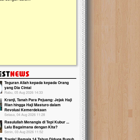
kanak Islam Terpadu (TKIT) An Najjah d
Gedung Majelis Taklim di Jonggol,...
Teguran Allah kepada kepada Orang
yang Dia Cintai
Rabu, 05 Aug 2026 14:33
Kranji, Tanah Para Pejuang: Jejak Haji
Rian hingga Haji Masturo dalam
Revolusi Kemerdekaan
Selasa, 04 Aug 2026 11:28
Rasulullah Menangis di Tepi Kubur ...
Lalu Bagaimana dengan Kita?
Senin, 03 Aug 2026 11:52
Tragis! Remaja 14 Tahun Diduga Bunuh