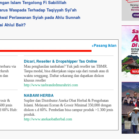
gan Islam Tergolong Fi Sabilillah
arus Waspada Terhadap Taqiyyah Syi'ah
Awal Perlawanan Syiah pada Ahlu Sunnah
ai Ahlul Bait?
+Pasang iklan
Dicari, Reseller & Dropshipper Tas Online
erbaru via
Mau penghasilan tambahan? Yuk jadi reseller tas TBMR.
eluruh
Tanpa modal, bisa dikerjakan siapa saja dari rumah atau di
em dan
waktu senggang. Daftar sekarang dan dapatkan diskon
khusus reseller
http://www.tasbrandedmurahriri.com
NABAWI HERBA
rosir &
Suplier dan Distributor Aneka Obat Herbal & Pengobatan
500 jenis
Islami. Melayani Eceran & Grosir Minimal 350,000 dengan
sd 60% Hub:
diskon s.d 60%. Pembelian bisa campur produk >1.300 jenis
produk.
http://www.anekaobatherbal.com