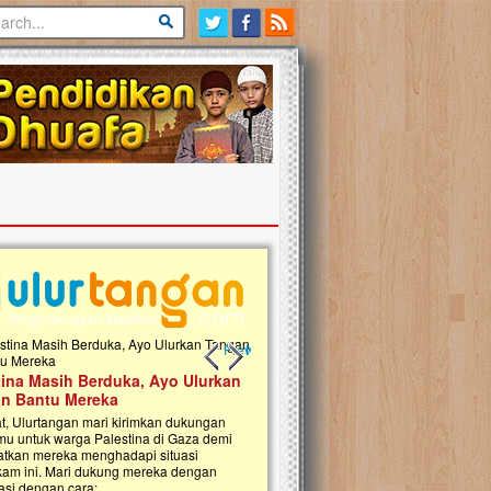
Previous slide
Next slide
tina Masih Berduka, Ayo Ulurkan
Open Donasi Wakaf Pembangu
n Bantu Mereka
Rumah Qur'an & TK Islam Terp
t, Ulurtangan mari kirimkan dukungan
Najjah di Jonggol
mu untuk warga Palestina di Gaza demi
tkan mereka menghadapi situasi
Saat ini, Ulurtangan bersama Yayasan 
am ini. Mari dukung mereka dengan
Najjahtul Islam Jonggol sedang merintis
si dengan cara:...
pembangunan Rumah Qur’an dan Tama