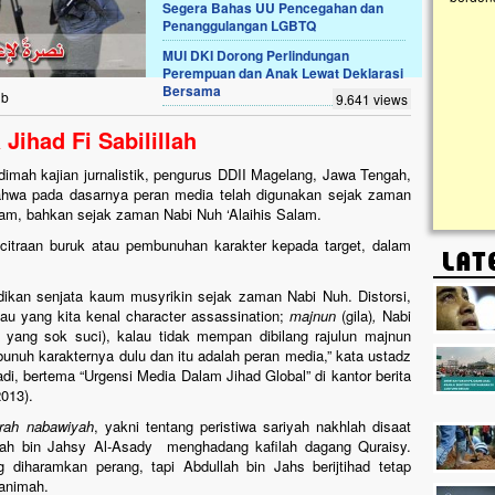
Segera Bahas UU Pencegahan dan
Penanggulangan LGBTQ
Lima Tahun Mangkrak, Masjid di
MUI DKI Dorong Perlindungan
Pelosok ini Mengenaskan. Ayo Bantu.!!
Perempuan dan Anak Lewat Deklarasi
Bersama
Nasib masjid di Kampung Cilumbu ini sungguh
ib
9.641 views
mengenaskan. Lima tahun mangkrak, kini nyaris
tak berbentuk masjid, dipenuhi rumput liar,
Jihad Fi Sabilillah
berlumut, dan menghitam terpapar panas dan
hujan....
mah kajian jurnalistik, pengurus DDII Magelang, Jawa Tengah,
hwa pada dasarnya peran media telah digunakan sejak zaman
lam, bahkan sejak zaman Nabi Nuh ‘Alaihis Salam.
citraan buruk atau pembunuhan karakter kepada target, dalam
jadikan senjata kaum musyrikin sejak zaman Nabi Nuh. Distorsi,
au yang kita kenal character assassination;
majnun
(gila)
,
Nabi
 yang sok suci), kalau tidak mempan dibilang rajulun majnun
bunuh karakternya dulu dan itu adalah peran media,” kata ustadz
hadi, bertema “Urgensi Media Dalam Jihad Global” di kantor berita
013).
irah nabawiyah
, yakni tentang peristiwa sariyah nakhlah disaat
lah bin Jahsy Al-Asady
menghadang kafilah dagang Quraisy.
g diharamkan perang, tapi Abdullah bin Jahs berijtihad tetap
animah.