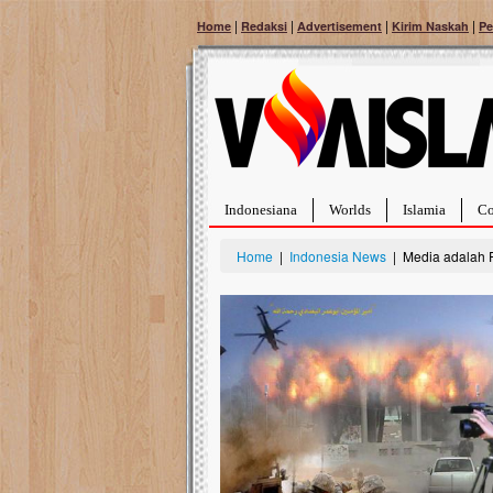
|
|
|
|
Home
Redaksi
Advertisement
Kirim Naskah
Pe
Indonesiana
Worlds
Islamia
Co
Home
|
Indonesia News
| Media adalah Fr
Bantu Naura, Balit
Tumor Pembuluh D
Hidup Naura Salsabila 
rintangan yang sangat b
berusia sepuluh bulan, b
menghadapi penyakit yan
pembuluh darah berukur