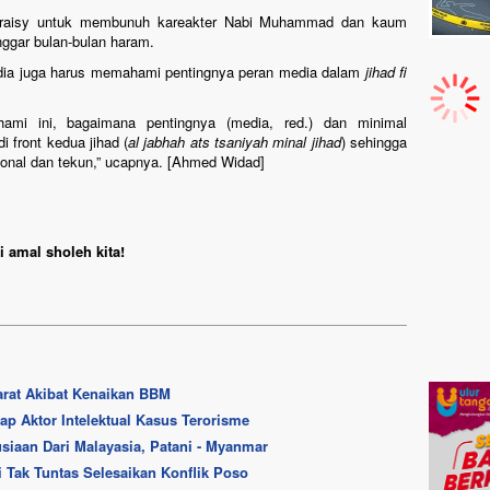
 Quraisy untuk membunuh kareakter Nabi Muhammad dan kaum
ggar bulan-bulan haram.
edia juga harus memahami pentingnya peran media dalam
jihad fi
mi ini, bagaimana pentingnya (media, red.) dan minimal
 front kedua jihad (
al jabhah ats tsaniyah minal jihad
) sehingga
ional dan tekun,” ucapnya. [Ahmed Widad]
 amal sholeh kita!
rat Akibat Kenaikan BBM
p Aktor Intelektual Kasus Terorisme
iaan Dari Malayasia, Patani - Myanmar
 Tak Tuntas Selesaikan Konflik Poso