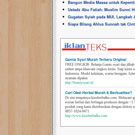
Bangun Media Massa untuk Kepentin
Ustadz Abu Fatiah: Muslim Sunni H
Gugatan Syiah pada MUI, Langkah 
Siapa Bilang Ahlus Sunnah tak Cint
Gamis Syari Murah Terbaru Original
FREE ONGKIR. Belanja Gamis syari dan jilbab t
online tanpa khawatir ongkos kirim. Siap kirim s
Indonesia. Model kekinian, warna beragam. Ad
nyaman dipakai.
http://beautysyari.id
Cari Obat Herbal Murah & Berkualitas?
Di sini tempatnya-kiosherbalku.com. Melayani g
eceran herbal dari berbagai produsen dengan >1.
produk yang kami distribusikan dengan diskon 
0857-1024-0471
http://www.kiosherbalku.com