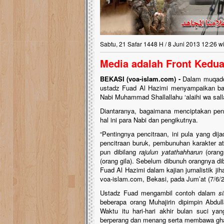
Sabtu, 21 Safar 1448 H / 8 Juni 2013 12:26 w
Media adalah Front Kedua 
BEKASI (voa-islam.com) -
Dalam muqaddi
ustadz Fuad Al Hazimi menyampaikan ba
Nabi Muhammad Shallallahu ‘alaihi wa sal
Diantaranya, bagaimana menciptakan pen
hal ini para Nabi dan pengikutnya.
“Pentingnya pencitraan, ini pula yang di
pencitraan buruk, pembunuhan karakter at
pun dibilang
rajulun yatathahharun
(orang
(orang gila). Sebelum dibunuh orangnya di
Fuad Al Hazimi dalam kajian jurnalistik ji
voa-islam.com, Bekasi, pada Jum’at (7/6/2
Ustadz Fuad mengambil contoh dalam
s
beberapa orang Muhajirin dipimpin Abdul
Waktu itu hari-hari akhir bulan suci yan
berperang dan menang serta membawa gh