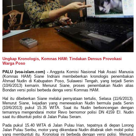
Ungkap Kronologis, Komnas HAM: Tindakan Densus Provokasi
Warga Poso
PALU (voa-islam.com) -
Anggota Komisi Nasional Hak Asasi Manusia
(Komnas HAM) Siane Indriani membeberkan kronologis penembakan
Ahmad Nudin di Kabupaten Poso, Sulawesi Tengah, yang terjadi Senin
(10/6/2013) kemarin. Menurut Siane, proses penembakan Nudin alias
Bondan versi polisi berbeda denga versi Komnas HAM.
Hal itu dibeberkan Siane melalui pernyataan tertulis, Selasa (11/6/2013).
Menurut Siane, kejadian yang menewaskan Nudin bermula pada Senin
(10/6/2013) pukul 15.35 WITA. Saat itu Nudin berboncengan dengan
temannya mengendarai motor Revo bernomor polisi DN 4159 EI. Nudin
saat itu dibuntuti polisi di Jalan Pulau Seram.
Pada pukul 15.40 WITA di Jalan Pulau Irian, tepatnya di depan Lorong
Jalan Pulau Seribu, motor yang dikendarai Nudin ditabrak oleh mobil polisi
yang membuntuti itu. Kronologi ini berbeda dengan versi polisi. Menurut