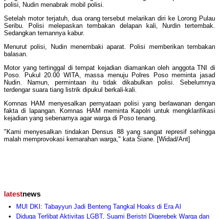
polisi, Nudin menabrak mobil polisi.
Setelah motor terjatuh, dua orang tersebut melarikan diri ke Lorong Pulau
Seribu. Polisi melepaskan tembakan delapan kali, Nurdin tertembak.
Sedangkan temannya kabur.
Menurut polisi, Nudin menembaki aparat. Polisi memberikan tembakan
balasan.
Motor yang tertinggal di tempat kejadian diamankan oleh anggota TNI di
Poso. Pukul 20.00 WITA, massa menuju Polres Poso meminta jasad
Nudin. Namun, permintaan itu tidak dikabulkan polisi. Sebelumnya
terdengar suara tiang listrik dipukul berkali-kali.
Komnas HAM menyesalkan pernyataan polisi yang berlawanan dengan
fakta di lapangan. Komnas HAM meminta Kapolri untuk mengklarifikasi
kejadian yang sebenarnya agar warga di Poso tenang.
"Kami menyesalkan tindakan Densus 88 yang sangat represif sehingga
malah memprovokasi kemarahan warga," kata Siane. [Widad/Ant]
latest
news
MUI DKI: Tabayyun Jadi Benteng Tangkal Hoaks di Era AI
Diduga Terlibat Aktivitas LGBT, Suami Beristri Digerebek Warga dan