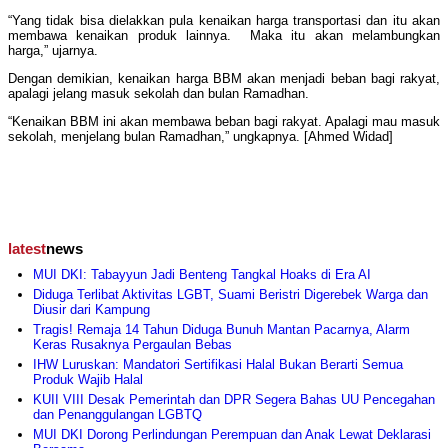
“Yang tidak bisa dielakkan pula kenaikan harga transportasi dan itu akan
membawa kenaikan produk lainnya. Maka itu akan melambungkan
harga,” ujarnya.
Dengan demikian, kenaikan harga BBM akan menjadi beban bagi rakyat,
apalagi jelang masuk sekolah dan bulan Ramadhan.
“Kenaikan BBM ini akan membawa beban bagi rakyat. Apalagi mau masuk
sekolah, menjelang bulan Ramadhan,” ungkapnya. [Ahmed Widad]
latest
news
MUI DKI: Tabayyun Jadi Benteng Tangkal Hoaks di Era AI
Diduga Terlibat Aktivitas LGBT, Suami Beristri Digerebek Warga dan
Diusir dari Kampung
Tragis! Remaja 14 Tahun Diduga Bunuh Mantan Pacarnya, Alarm
Keras Rusaknya Pergaulan Bebas
IHW Luruskan: Mandatori Sertifikasi Halal Bukan Berarti Semua
Produk Wajib Halal
KUII VIII Desak Pemerintah dan DPR Segera Bahas UU Pencegahan
dan Penanggulangan LGBTQ
MUI DKI Dorong Perlindungan Perempuan dan Anak Lewat Deklarasi