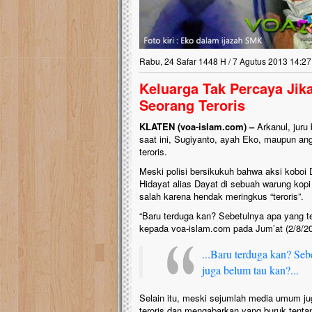
Rabu, 24 Safar 1448 H / 7 Agutus 2013 14:27
Keluarga Tak Percaya Jik
Seorang Teroris
KLATEN (voa-islam.com) –
Arkanul, juru
saat ini, Sugiyanto, ayah Eko, maupun an
teroris.
Meski polisi bersikukuh bahwa aksi kob
Hidayat alias Dayat di sebuah warung kopi
salah karena hendak meringkus “teroris”.
“Baru terduga kan? Sebetulnya apa yang t
kepada voa-islam.com pada Jum’at (2/8/
...Baru terduga kan? Seb
juga belum tau kan?...
Selain itu, meski sejumlah media umum j
teroris dan mengabarkan yang buruk tentan