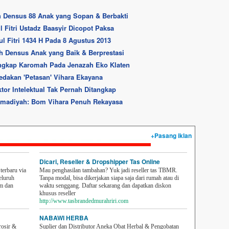
h Densus 88 Anak yang Sopan & Berbakti
 Fitri Ustadz Baasyir Dicopot Paksa
ul Fitri 1434 H Pada 8 Agustus 2013
 Densus Anak yang Baik & Berprestasi
ngkap Karomah Pada Jenazah Eko Klaten
edakan 'Petasan' Vihara Ekayana
or Intelektual Tak Pernah Ditangkap
madiyah: Bom Vihara Penuh Rekayasa
+Pasang iklan
Dicari, Reseller & Dropshipper Tas Online
erbaru via
Mau penghasilan tambahan? Yuk jadi reseller tas TBMR.
eluruh
Tanpa modal, bisa dikerjakan siapa saja dari rumah atau di
em dan
waktu senggang. Daftar sekarang dan dapatkan diskon
khusus reseller
http://www.tasbrandedmurahriri.com
NABAWI HERBA
rosir &
Suplier dan Distributor Aneka Obat Herbal & Pengobatan