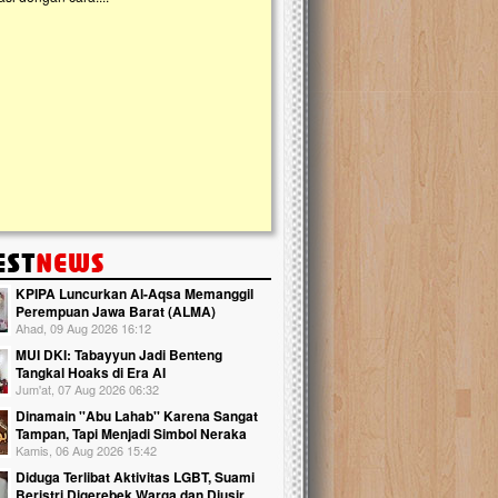
kanak Islam Terpadu (TKIT) An Najjah d
Gedung Majelis Taklim di Jonggol,...
KPIPA Luncurkan Al-Aqsa Memanggil
Perempuan Jawa Barat (ALMA)
Ahad, 09 Aug 2026 16:12
MUI DKI: Tabayyun Jadi Benteng
Tangkal Hoaks di Era AI
Jum'at, 07 Aug 2026 06:32
Dinamain ''Abu Lahab'' Karena Sangat
Tampan, Tapi Menjadi Simbol Neraka
Kamis, 06 Aug 2026 15:42
Diduga Terlibat Aktivitas LGBT, Suami
Beristri Digerebek Warga dan Diusir