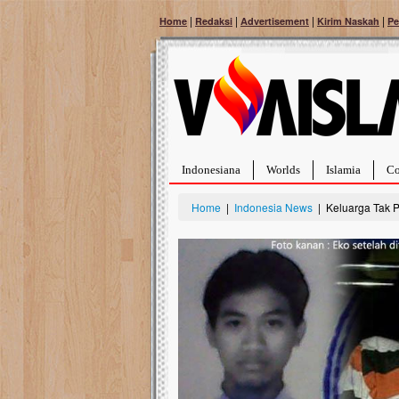
|
|
|
|
Home
Redaksi
Advertisement
Kirim Naskah
Pe
Indonesiana
Worlds
Islamia
Co
Home
|
Indonesia News
| Keluarga Tak P
Bantu Naura, Balit
Tumor Pembuluh D
Hidup Naura Salsabila 
rintangan yang sangat b
berusia sepuluh bulan, b
menghadapi penyakit yan
pembuluh darah berukur