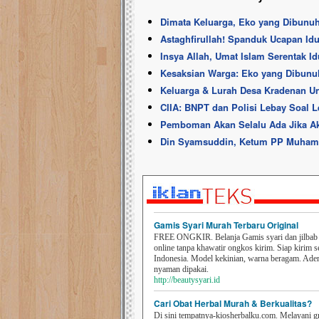
Dimata Keluarga, Eko yang Dibunu
Astaghfirullah! Spanduk Ucapan Idul
Insya Allah, Umat Islam Serentak Id
Kesaksian Warga: Eko yang Dibunuh
Keluarga & Lurah Desa Kradenan U
CIIA: BNPT dan Polisi Lebay Soal L
Pemboman Akan Selalu Ada Jika Akt
Din Syamsuddin, Ketum PP Muham
Gamis Syari Murah Terbaru Original
FREE ONGKIR. Belanja Gamis syari dan jilbab t
online tanpa khawatir ongkos kirim. Siap kirim s
Indonesia. Model kekinian, warna beragam. Ad
nyaman dipakai.
http://beautysyari.id
Cari Obat Herbal Murah & Berkualitas?
Di sini tempatnya-kiosherbalku.com. Melayani g