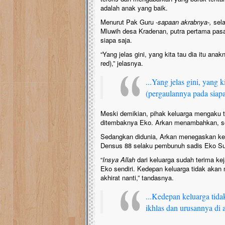
adalah anak yang baik.
Menurut Pak Guru
-sapaan akrabnya-,
sela
Mluwih desa Kradenan, putra pertama pas
siapa saja.
“Yang jelas gini, yang kita tau dia itu ana
red),” jelasnya.
...Yang jelas gini, yang 
(pergaulannya pada siapa 
Meski demikian, pihak keluarga mengaku t
ditembaknya Eko. Arkan menambahkan, sem
Sedangkan didunia, Arkan menegaskan kemb
Densus 88 selaku pembunuh sadis Eko Su
“
Insya Allah
dari keluarga sudah terima keja
Eko sendiri. Kedepan keluarga tidak akan 
akhirat nanti,” tandasnya.
...Kedepan keluarga tid
ikhlas dan urusannya di ak