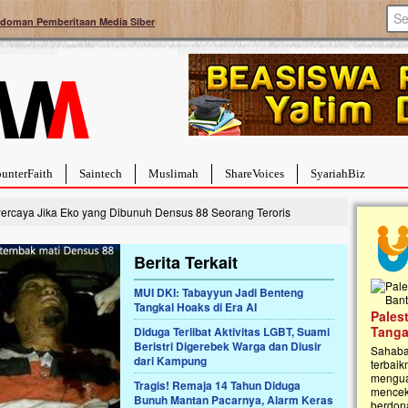
doman Pemberitaan Media Siber
unterFaith
Saintech
Muslimah
ShareVoices
SyariahBiz
ercaya Jika Eko yang Dibunuh Densus 88 Seorang Teroris
Berita Terkait
MUI DKI: Tabayyun Jadi Benteng
Tangkal Hoaks di Era AI
a Hebat Sembuh Dari
Pales
arah
Tanga
Diduga Terlibat Aktivitas LGBT, Suami
Beristri Digerebek Warga dan Diusir
dipenuhi dengan
Sahaba
dari Kampung
erat. Meskipun baru
terbaik
ayi yang imut ini harus
mengua
Tragis! Remaja 14 Tahun Diduga
g dahsyat, yaitu tumor
mencek
Bunuh Mantan Pacarnya, Alarm Keras
an...
berdona