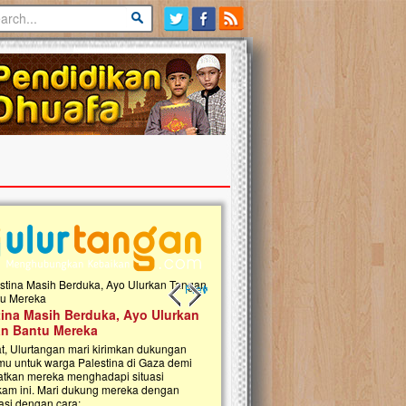
Previous slide
Next slide
tina Masih Berduka, Ayo Ulurkan
Open Donasi Wakaf Pembangu
n Bantu Mereka
Rumah Qur'an & TK Islam Terp
t, Ulurtangan mari kirimkan dukungan
Najjah di Jonggol
mu untuk warga Palestina di Gaza demi
tkan mereka menghadapi situasi
Saat ini, Ulurtangan bersama Yayasan 
am ini. Mari dukung mereka dengan
Najjahtul Islam Jonggol sedang merintis
si dengan cara:...
pembangunan Rumah Qur’an dan Tama