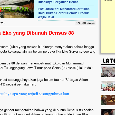
Rusaknya Pergaulan Bebas
IHW Luruskan: Mandatori Sertifikasi
Lima Tahun Mangkrak, Masjid di
Halal Bukan Berarti Semua Produk
Pelosok ini Mengenaskan. Ayo Bantu.!!
Wajib Halal
Nasib masjid di Kampung Cilumbu ini sungguh
 wib
13.680 views
mengenaskan. Lima tahun mangkrak, kini nyaris
tak berbentuk masjid, dipenuhi rumput liar,
a Eko yang Dibunuh Densus 88
berlumut, dan menghitam terpapar panas dan
hujan....
 bicara (jubir) yang mewakili keluarga menyatakan bahwa hingga
ggota keluarga lainnya belum percaya jika Eko Suryanto seorang
oi Densus 88 dengan menembak mati Eko dan Muhammad
 di Tulunggagung Jawa Timur pada Senin (22/7/2013) lalu tidak
erjadi sesungguhnya kan juga belum tau kan?,” tegas Arkan
2013) seusai pemakaman.
etulnya apa yang terjadi sesungguhnya kan
uga gencar mengatakan bahwa yang di bunuh Densus 88 adalah
g Eko, tapi menurut Arkan, keluarga tetap yakin kalau Eko