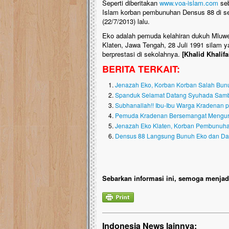
Seperti diberitakan
www.voa-islam.com
seb
Islam korban pembunuhan Densus 88 di se
(22/7/2013) lalu.
Eko adalah pemuda kelahiran dukuh Mluwe
Klaten, Jawa Tengah, 28 Juli 1991 silam y
berprestasi di sekolahnya.
[Khalid Khalifa
BERITA TERKAIT:
Jenazah Eko, Korban Korban Salah Bun
Spanduk Selamat Datang Syuhada Samb
Subhanallah!! Ibu-Ibu Warga Kradenan
Pemuda Kradenan Bersemangat Menguru
Jenazah Eko Klaten, Korban Pembunuh
Densus 88 Langsung Bunuh Eko dan Da
Sebarkan informasi ini, semoga menjadi
Indonesia News lainnya: