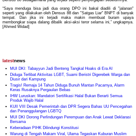
“Saya menduga bisa jadi dua orang DPO ini bakal diadili di "jalanan"
seperti yang dilakukan oleh Densus 88 dan "Satgas Liar" BNPT di banyak
tempat. Dan jika ini terjadi maka makin membuat buram upaya
membongkar siapa dalang dibalik aksi-aksi teror selama ini,” ungkapnya.
[Ahmed Widad]
latest
news
MUI DKI: Tabayyun Jadi Benteng Tangkal Hoaks di Era AI
Diduga Terlibat Aktivitas LGBT, Suami Beristri Digerebek Warga dan
Diusir dari Kampung
Tragis! Remaja 14 Tahun Diduga Bunuh Mantan Pacarnya, Alarm
Keras Rusaknya Pergaulan Bebas
IHW Luruskan: Mandatori Sertifikasi Halal Bukan Berarti Semua
Produk Wajib Halal
KUII VIII Desak Pemerintah dan DPR Segera Bahas UU Pencegahan
dan Penanggulangan LGBTQ
MUI DKI Dorong Perlindungan Perempuan dan Anak Lewat Deklarasi
Bersama
Keberadaan PIHK Dilindungi Konstitusi
Warung di Tengah Makam Viral, Ulama Tegaskan Kuburan Muslim