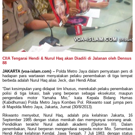
CIIA Tengarai Hendi & Nurul Haq akan Diadili di Jalanan oleh Densus
88
JAKARTA (voa-islam.com) –
Polda Metro Jaya dalam pernyataan pers di
hadapan para wartawan menyatakan pelaku penembakan di tiga tempat
berbeda adalah Nurul Haq alias Jeck, dan Hendi Albar.
“Dari kesimpulan yang didapat tim khusus, merekalah pelaku penembakan
polisi di tiga lokasi, baik yang berperan sebagai eksekutor, maupun
pengendara motor Yamaha Mio,” kata Kepala Bidang Humas
(Kabidhumas) Polda Metro Jaya Kombes Pol. Rikwanto saat jumpa pers
di Mapolda Metro Jaya, Jakarta, Jumat (30/8/2013).
Rikwanto menyebut, Nurul Haq, adalah pria kelahiran Jakarta, 16
September 1985 dengan status menikah dan mempunyai seorang anak.
Pendidikan terakhir Nurul adalah akademi (Diploma III). Dalam
penembakan, Nurul berperan mengendarai sepeda motor Mio. Sementara
Hendi Albar kelahiran Kendal, Jawa Tengah, 7 Juli 1983, dengan status