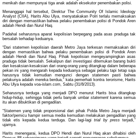
menikah dan mempunyai tiga anak adalah eksekutor penembakan polisi.
Menanggapi hal tersebut, Direktur The Community Of Islamic Ideology
Analyst (CIIA), Harits Abu Ulya, menyatakakan Polri terlalu memaksakan
diri dengan memastikan bahwa pelaku penembakan polisi di Pondok Aren
adalah Hendi dan Nurul Haq.
Padahal seharusnya aparat kepolisian berpegang pada asas praduga tak
bersalah terhadap keduanya.
“Dari statemen kepolisian daerah Metro Jaya terkesan memaksakan diri
dengan memastikan bahwa pelaku penembakan polisi di Pondok Aren
adalah Hendi dan Nurul Haq. Pihak kepolisian mengeyampingkan asas
praduga tidak bersalah. Sekalipun dari investigasi ditemukan barang bukti
dan kesaksian-kesaksian dari orang-orang yang ditangkap dalam beberapa
pekan ini yang mengarah kepada keduanya sebagai pelaku tapi tetap saja
harusnya tidak kemudian mengunci dengan statemen pasti bahwa
pelakunya adalah mereka berdua,” kata pemerhati kontra terorisme, Harits
Abu Ulya kepada voa-islam.com, Sabtu (31/8/2013).
Seharusnya terduga yang menjadi DPO menurut Harits bisa ditangkap
hidup-hidup, sehingga tidak perlu banyak umbar
statement
karena semua
itu akan dibuktikan di pengadilan.
“Statemen yang tidak proporsional dari pihak Polda Metro Jaya menjadi
faktor/pemicu hampir semua media kemudian melakukan pengadilan yang
tidak etis kepada kedua terduga. Dan lagi-lagi
trial by press
terjadi,”
ujarnya.
Harits menengarai, kedua DPO Hendi dan Nurul Haq akan dihabisi oleh
Densus 88 sebagaimana yang terjadi seperti penyergapan sebelumnya.