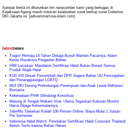
Sampai berita ini diturunkan tim narasumber kami yang bertugas di
Kejaksaan Agung masih mencari keabsahan surat berkop surat Gubernur
DKI Jakarta ini. [adivammar/voa-islam.com]
latest
news
Tragis! Remaja 14 Tahun Diduga Bunuh Mantan Pacarnya, Alarm
Keras Rusaknya Pergaulan Bebas
IHW Luruskan: Mandatori Sertifikasi Halal Bukan Berarti Semua
Produk Wajib Halal
KUII VIII Desak Pemerintah dan DPR Segera Bahas UU Pencegahan
dan Penanggulangan LGBTQ
MUI DKI Dorong Perlindungan Perempuan dan Anak Lewat Deklarasi
Bersama
Keberadaan PIHK Dilindungi Konstitusi
Warung di Tengah Makam Viral, Ulama Tegaskan Kuburan Muslim
Harus Dijaga Kehormatannya
SiberMu Tawarkan Kuliah 100 Persen Online, Biaya Mulai 1 Jutaan
Per Semester
Indonesia Halal Watch: Penolakan Sertifikasi Halal Croissant Thailand
Belum Tentu karena Bahan Haram