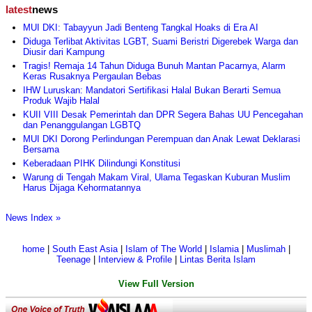
latest
news
MUI DKI: Tabayyun Jadi Benteng Tangkal Hoaks di Era AI
Diduga Terlibat Aktivitas LGBT, Suami Beristri Digerebek Warga dan
Diusir dari Kampung
Tragis! Remaja 14 Tahun Diduga Bunuh Mantan Pacarnya, Alarm
Keras Rusaknya Pergaulan Bebas
IHW Luruskan: Mandatori Sertifikasi Halal Bukan Berarti Semua
Produk Wajib Halal
KUII VIII Desak Pemerintah dan DPR Segera Bahas UU Pencegahan
dan Penanggulangan LGBTQ
MUI DKI Dorong Perlindungan Perempuan dan Anak Lewat Deklarasi
Bersama
Keberadaan PIHK Dilindungi Konstitusi
Warung di Tengah Makam Viral, Ulama Tegaskan Kuburan Muslim
Harus Dijaga Kehormatannya
News Index »
home
|
South East Asia
|
Islam of The World
|
Islamia
|
Muslimah
|
Teenage
|
Interview & Profile
|
Lintas Berita Islam
View Full Version