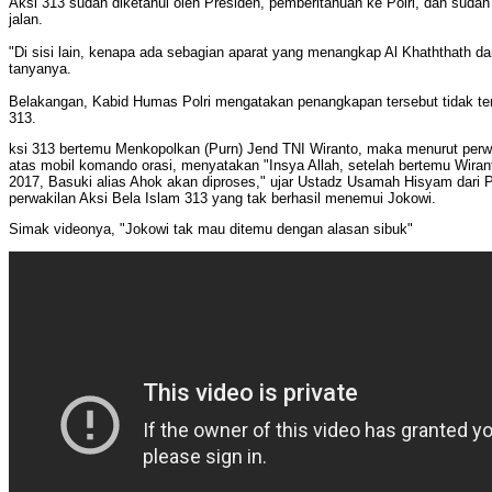
Aksi 313 sudah diketahui oleh Presiden, pemberitahuan ke Polri, dan sudah
jalan.
"Di sisi lain, kenapa ada sebagian aparat yang menangkap Al Khaththath da
tanyanya.
Belakangan, Kabid Humas Polri mengatakan penangkapan tersebut tidak ter
313.
ksi 313 bertemu Menkopolkan (Purn) Jend TNI Wiranto, maka menurut perwa
atas mobil komando orasi, menyatakan "Insya Allah, setelah bertemu Wiranto
2017, Basuki alias Ahok akan diproses," ujar Ustadz Usamah Hisyam dari
perwakilan Aksi Bela Islam 313 yang tak berhasil menemui Jokowi.
Simak videonya, "Jokowi tak mau ditemu dengan alasan sibuk"