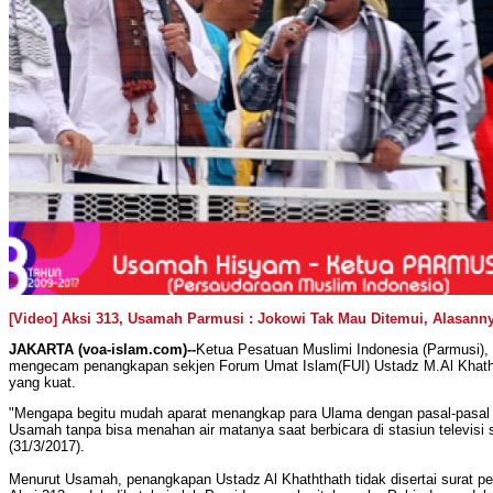
[Video] Aksi 313, Usamah Parmusi : Jokowi Tak Mau Ditemui, Alasann
JAKARTA (voa-islam.com)--
Ketua Pesatuan Muslimi Indonesia (Parmusi)
mengecam penangkapan sekjen Forum Umat Islam(FUI) Ustadz M.Al Khath
yang kuat.
"Mengapa begitu mudah aparat menangkap para Ulama dengan pasal-pasal k
Usamah tanpa bisa menahan air matanya saat berbicara di stasiun televisi
(31/3/2017).
Menurut Usamah, penangkapan Ustadz Al Khaththath tidak disertai surat 