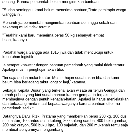
senang. Karena pemerintah belum mengirimkan bantuan.
"Sudah seminggu, kami belum menerima bantuan,"kata pemimpin warga
Gangga ini.
Menurutnya pemerintah mengirimkan bantuan seminggu sekali dan
sekarang mulai tidak teratur.
"Terakhir kami baru menerima beras 50 kg sebanyak empat
buah,"katanya.
Padahal warga Gangga ada 1315 jiwa dan tidak mencukupi untuk
kebutuhan logistik.
Ia sempat khawatir dengan bantuan pemerintah yang mulai tidak teratur.
Apalagi musim penghujan akan tiba.
"Ini saja sudah mulai teratur. Musim hujan sudah akan tiba dan kami
belum bisa berladang takut longsor lagi,"katanya.
Sebagai Kepala Dusun yang terkenal akan wisata air terjun Gangga dan
rumah pohon yang kini sudah hancur karena gempa, ia terpaksa
membaginya dengan penuh kehatian-hatian. Apalagi ia harus menjelaskan
dan terkadang minta maaf kepada warganya karena bantuan diterima
pemerintah sedikit.
Datangnya Darul Rizki Pratama yang memberikan beras 250 kg, 100 dus
mie instan, 10 kardus susu kaleng, 300 kaleng sarden, 400 buku gambar,
200 pak crayon, 500 buku Iqro, 100 sajadah, dan 200 mukenah tentu saja
membuat senyumnya mengembang.