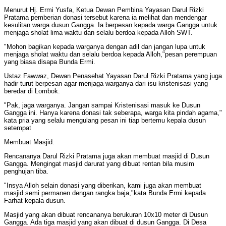
Menurut Hj. Ermi Yusfa, Ketua Dewan Pembina Yayasan Darul Rizki
Pratama pemberian donasi tersebut karena ia melihat dan mendengar
kesulitan warga dusun Gangga. Ia berpesan kepada warga Gangga untuk
menjaga sholat lima waktu dan selalu berdoa kepada Alloh SWT.
"Mohon bagikan kepada warganya dengan adil dan jangan lupa untuk
menjaga sholat waktu dan selalu berdoa kepada Alloh,"pesan perempuan
yang biasa disapa Bunda Ermi.
Ustaz Fawwaz, Dewan Penasehat Yayasan Darul Rizki Pratama yang juga
hadir turut berpesan agar menjaga warganya dari isu kristenisasi yang
beredar di Lombok.
"Pak, jaga warganya. Jangan sampai Kristenisasi masuk ke Dusun
Gangga ini. Hanya karena donasi tak seberapa, warga kita pindah agama,"
kata pria yang selalu mengulang pesan ini tiap bertemu kepala dusun
setempat
Membuat Masjid.
Rencananya Darul Rizki Pratama juga akan membuat masjid di Dusun
Gangga. Mengingat masjid darurat yang dibuat rentan bila musim
penghujan tiba.
"Insya Alloh selain donasi yang diberikan, kami juga akan membuat
masjid semi permanen dengan rangka baja,"kata Bunda Ermi kepada
Farhat kepala dusun.
Masjid yang akan dibuat rencananya berukuran 10x10 meter di Dusun
Gangga. Ada tiga masjid yang akan dibuat di dusun Gangga. Di Desa