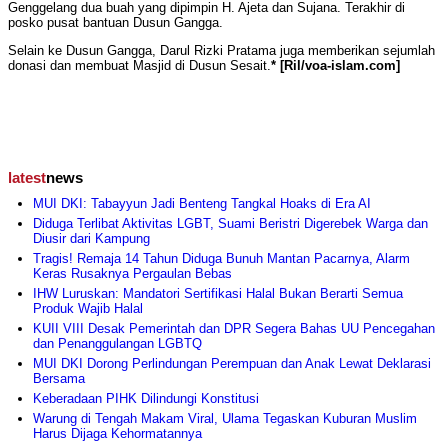
Genggelang dua buah yang dipimpin H. Ajeta dan Sujana. Terakhir di
posko pusat bantuan Dusun Gangga.
Selain ke Dusun Gangga, Darul Rizki Pratama juga memberikan sejumlah
donasi dan membuat Masjid di Dusun Sesait.
* [Ril/voa-islam.com]
latest
news
MUI DKI: Tabayyun Jadi Benteng Tangkal Hoaks di Era AI
Diduga Terlibat Aktivitas LGBT, Suami Beristri Digerebek Warga dan
Diusir dari Kampung
Tragis! Remaja 14 Tahun Diduga Bunuh Mantan Pacarnya, Alarm
Keras Rusaknya Pergaulan Bebas
IHW Luruskan: Mandatori Sertifikasi Halal Bukan Berarti Semua
Produk Wajib Halal
KUII VIII Desak Pemerintah dan DPR Segera Bahas UU Pencegahan
dan Penanggulangan LGBTQ
MUI DKI Dorong Perlindungan Perempuan dan Anak Lewat Deklarasi
Bersama
Keberadaan PIHK Dilindungi Konstitusi
Warung di Tengah Makam Viral, Ulama Tegaskan Kuburan Muslim
Harus Dijaga Kehormatannya