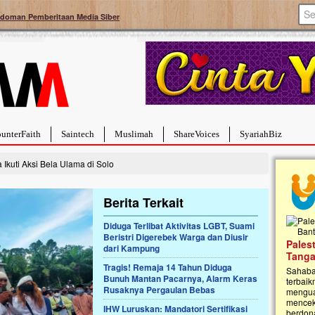
doman Pemberitaan Media Siber
unterFaith
Saintech
Muslimah
ShareVoices
SyariahBiz
Ikuti Aksi Bela Ulama di Solo
Berita Terkait
Diduga Terlibat Aktivitas LGBT, Suami
Beristri Digerebek Warga dan Diusir
a Hebat Sembuh Dari
Pales
dari Kampung
arah
Tanga
Tragis! Remaja 14 Tahun Diduga
dipenuhi dengan
Sahaba
Bunuh Mantan Pacarnya, Alarm Keras
erat. Meskipun baru
terbaik
Rusaknya Pergaulan Bebas
ayi yang imut ini harus
mengua
g dahsyat, yaitu tumor
mencek
IHW Luruskan: Mandatori Sertifikasi
an...
berdona