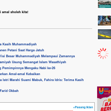
 amal sholeh kita!
ima Kasih Muhammadiyah
anen Petani Saat Harga Jatuh
a: Visi Besar Muhammadiyah Melampaui Zamannya
slamiyah Usung Semangat Islam Wasathiyah
ng Pemimpinnya Mengaku Nabi ke-26
rkan Amal-amal Kebaikan
Istri Marahi Suami Mabuk, Fahira Idris: Terima Kasih
 Farid Okbah
+Pasang iklan