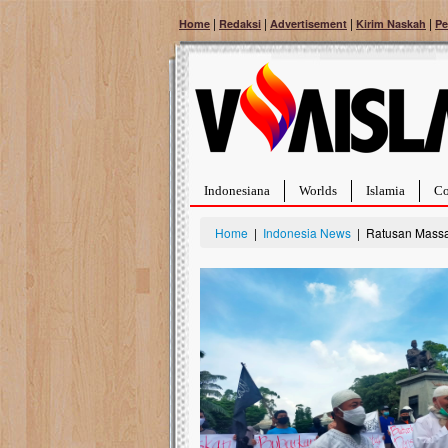
|
|
|
|
Home
Redaksi
Advertisement
Kirim Naskah
Pe
Indonesiana
Worlds
Islamia
Co
Home
|
Indonesia News
| Ratusan Massa 
Bantu Naura, Balit
Tumor Pembuluh D
Hidup Naura Salsabila 
rintangan yang sangat b
berusia sepuluh bulan, b
menghadapi penyakit yan
pembuluh darah berukur