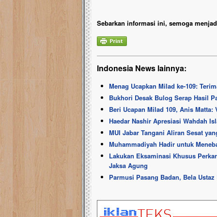
Sebarkan informasi ini, semoga menjadi
Indonesia News lainnya:
Menag Ucapkan Milad ke-109: Ter
Bukhori Desak Bulog Serap Hasil P
Beri Ucapan Milad 109, Anis Matt
Haedar Nashir Apresiasi Wahdah I
MUI Jabar Tangani Aliran Sesat ya
Muhammadiyah Hadir untuk Meneba
Lakukan Eksaminasi Khusus Perkara 
Jaksa Agung
Parmusi Pasang Badan, Bela Ustaz