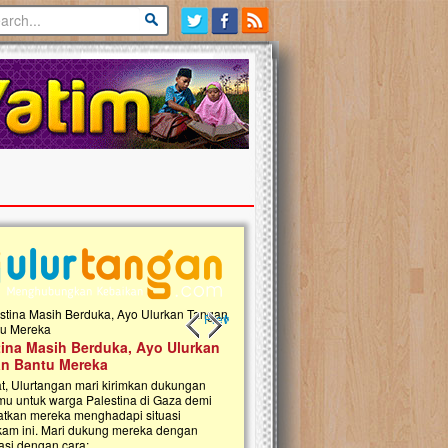
Previous slide
Next slide
tina Masih Berduka, Ayo Ulurkan
Open Donasi Wakaf Pembangu
n Bantu Mereka
Rumah Qur'an & TK Islam Terp
t, Ulurtangan mari kirimkan dukungan
Najjah di Jonggol
mu untuk warga Palestina di Gaza demi
tkan mereka menghadapi situasi
Saat ini, Ulurtangan bersama Yayasan 
am ini. Mari dukung mereka dengan
Najjahtul Islam Jonggol sedang merintis
si dengan cara:...
pembangunan Rumah Qur’an dan Tama