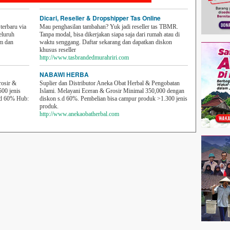
Dicari, Reseller & Dropshipper Tas Online
erbaru via
Mau penghasilan tambahan? Yuk jadi reseller tas TBMR.
eluruh
Tanpa modal, bisa dikerjakan siapa saja dari rumah atau di
em dan
waktu senggang. Daftar sekarang dan dapatkan diskon
khusus reseller
http://www.tasbrandedmurahriri.com
NABAWI HERBA
rosir &
Suplier dan Distributor Aneka Obat Herbal & Pengobatan
500 jenis
Islami. Melayani Eceran & Grosir Minimal 350,000 dengan
sd 60% Hub:
diskon s.d 60%. Pembelian bisa campur produk >1.300 jenis
produk.
http://www.anekaobatherbal.com