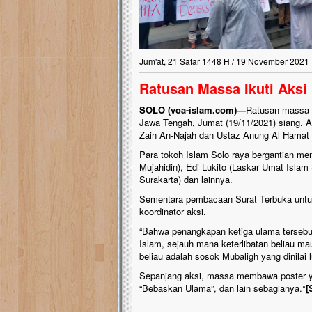
Jum'at, 21 Safar 1448 H / 19 November 2021
Ratusan Massa Ikuti Aksi
SOLO (voa-islam.com)—
Ratusan massa 
Jawa Tengah, Jumat (19/11/2021) siang. 
Zain An-Najah dan Ustaz Anung Al Hamat ol
Para tokoh Islam Solo raya bergantian me
Mujahidin), Edi Lukito (Laskar Umat Islam
Surakarta) dan lainnya.
Sementara pembacaan Surat Terbuka untu
koordinator aksi.
“Bahwa penangkapan ketiga ulama tersebu
Islam, sejauh mana keterlibatan beliau m
beliau adalah sosok Mubaligh yang dinilai 
Sepanjang aksi, massa membawa poster yan
“Bebaskan Ulama”, dan lain sebagianya.
*[