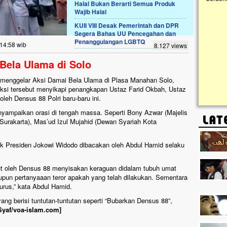
Halal Bukan Berarti Semua Produk
Wajib Halal
Lima Tahun Mangkrak, Masjid di
KUII VIII Desak Pemerintah dan DPR
Pelosok ini Mengenaskan. Ayo Bantu.!!
Segera Bahas UU Pencegahan dan
Penanggulangan LGBTQ
Nasib masjid di Kampung Cilumbu ini sungguh
 14:58 wib
8.127 views
mengenaskan. Lima tahun mangkrak, kini nyaris
tak berbentuk masjid, dipenuhi rumput liar,
 Bela Ulama di Solo
berlumut, dan menghitam terpapar panas dan
hujan....
menggelar Aksi Damai Bela Ulama di Plasa Manahan Solo,
Aksi tersebut menyikapi penangkapan Ustaz Farid Okbah, Ustaz
eh Densus 88 Polri baru-baru ini.
nyampaikan orasi di tengah massa. Seperti Bony Azwar (Majelis
 Surakarta), Mas’ud Izul Mujahid (Dewan Syariah Kota
k Presiden Jokowi Widodo dibacakan oleh Abdul Hamid selaku
t oleh Densus 88 menyisakan keraguan didalam tubuh umat
aupun pertanyaaan teror apakah yang telah dilakukan. Sementara
lurus,” kata Abdul Hamid.
g berisi tuntutan-tuntutan seperti “Bubarkan Densus 88”,
Syaf/voa-islam.com]