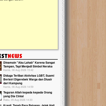
kanak Islam Terpadu (TKIT) An Najjah d
Gedung Majelis Taklim di Jonggol,...
Dinamain ''Abu Lahab'' Karena Sangat
Tampan, Tapi Menjadi Simbol Neraka
Kamis, 06 Aug 2026 15:42
Diduga Terlibat Aktivitas LGBT, Suami
Beristri Digerebek Warga dan Diusir
dari Kampung
Kamis, 06 Aug 2026 14:59
Teguran Allah kepada kepada Orang
yang Dia Cintai
Rabu, 05 Aug 2026 14:33
Kranji, Tanah Para Pejuang: Jejak Haji