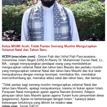
Ketua MIUMI Aceh: Tidak Pantas Seorang Muslim Mengucapkan
Selamat Natal dan Tahun Baru
ACEH (voa-islam.com)
- Dosen Fiqh dan Ushul Fiqh Pascasarjana
Universitas Islam Negeri (UIN) Ar-Raniry Dr. Muhammad Yusran Hadi, Lc.,
MA., sangat menyayangkan pendapat orang yang membolehkan
mengucapkan selamat Natal dan tahun baru Masehi dan perilaku muslim
yang mengucapkan selamat Natal dan tahun baru Masehi dan ikut latah
merayakannya dengan meniup terompet, membakar lilin, membakar
mercon/kembang api, memakai atibut natal dan tahun baru, dan lainnya.
"Tidak pantas bagi seorang muslim mengucapkan selamat Natal dan
tahun baru Masehi, apalagi merayakannya, karena ini bukan ajaran Islam.
Perayaan Natal merupakan ajaran agama Nasrani (kristen). Adapun
perayaan tahun baru Masehi ajaran agama Yunani kuno penyembah dewa
(paganisme). Ajaran ini bertentangan dengan Islam," katanya dalam
keterangan tertulisnya yang dikirim ke redaksi
voa-
islam.com,
Jumat (24/12).