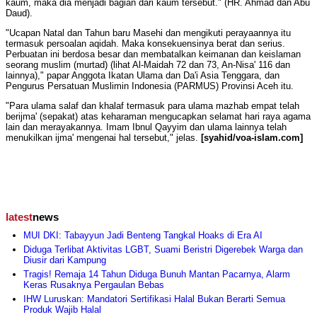
kaum, maka dia menjadi bagian dari kaum tersebut." (HR. Ahmad dan Abu
Daud).
"Ucapan Natal dan Tahun baru Masehi dan mengikuti perayaannya itu
termasuk persoalan aqidah. Maka konsekuensinya berat dan serius.
Perbuatan ini berdosa besar dan membatalkan keimanan dan keislaman
seorang muslim (murtad) (lihat Al-Maidah 72 dan 73, An-Nisa' 116 dan
lainnya)," papar Anggota Ikatan Ulama dan Da'i Asia Tenggara, dan
Pengurus Persatuan Muslimin Indonesia (PARMUS) Provinsi Aceh itu.
"Para ulama salaf dan khalaf termasuk para ulama mazhab empat telah
berijma' (sepakat) atas keharaman mengucapkan selamat hari raya agama
lain dan merayakannya. Imam Ibnul Qayyim dan ulama lainnya telah
menukilkan ijma' mengenai hal tersebut," jelas.
[syahid/voa-islam.com]
latest
news
MUI DKI: Tabayyun Jadi Benteng Tangkal Hoaks di Era AI
Diduga Terlibat Aktivitas LGBT, Suami Beristri Digerebek Warga dan
Diusir dari Kampung
Tragis! Remaja 14 Tahun Diduga Bunuh Mantan Pacarnya, Alarm
Keras Rusaknya Pergaulan Bebas
IHW Luruskan: Mandatori Sertifikasi Halal Bukan Berarti Semua
Produk Wajib Halal