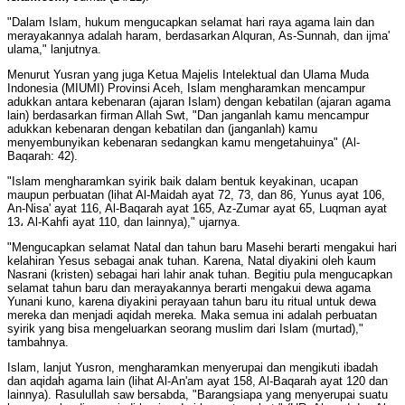
"Dalam Islam, hukum mengucapkan selamat hari raya agama lain dan
merayakannya adalah haram, berdasarkan Alquran, As-Sunnah, dan ijma'
ulama," lanjutnya.
Menurut Yusran yang juga Ketua Majelis Intelektual dan Ulama Muda
Indonesia (MIUMI) Provinsi Aceh, Islam mengharamkan mencampur
adukkan antara kebenaran (ajaran Islam) dengan kebatilan (ajaran agama
lain) berdasarkan firman Allah Swt, "Dan janganlah kamu mencampur
adukkan kebenaran dengan kebatilan dan (janganlah) kamu
menyembunyikan kebenaran sedangkan kamu mengetahuinya" (Al-
Baqarah: 42).
"Islam mengharamkan syirik baik dalam bentuk keyakinan, ucapan
maupun perbuatan (lihat Al-Maidah ayat 72, 73, dan 86, Yunus ayat 106,
An-Nisa' ayat 116, Al-Baqarah ayat 165, Az-Zumar ayat 65, Luqman ayat
13، Al-Kahfi ayat 110, dan lainnya)," ujarnya.
"Mengucapkan selamat Natal dan tahun baru Masehi berarti mengakui hari
kelahiran Yesus sebagai anak tuhan. Karena, Natal diyakini oleh kaum
Nasrani (kristen) sebagai hari lahir anak tuhan. Begitiu pula mengucapkan
selamat tahun baru dan merayakannya berarti mengakui dewa agama
Yunani kuno, karena diyakini perayaan tahun baru itu ritual untuk dewa
mereka dan menjadi aqidah mereka. Maka semua ini adalah perbuatan
syirik yang bisa mengeluarkan seorang muslim dari Islam (murtad),"
tambahnya.
Islam, lanjut Yusron, mengharamkan menyerupai dan mengikuti ibadah
dan aqidah agama lain (lihat Al-An'am ayat 158, Al-Baqarah ayat 120 dan
lainnya). Rasulullah saw bersabda, "Barangsiapa yang menyerupai suatu