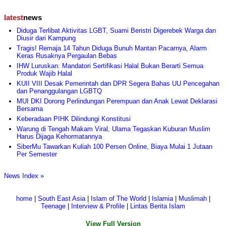
latest
news
Diduga Terlibat Aktivitas LGBT, Suami Beristri Digerebek Warga dan
Diusir dari Kampung
Tragis! Remaja 14 Tahun Diduga Bunuh Mantan Pacarnya, Alarm
Keras Rusaknya Pergaulan Bebas
IHW Luruskan: Mandatori Sertifikasi Halal Bukan Berarti Semua
Produk Wajib Halal
KUII VIII Desak Pemerintah dan DPR Segera Bahas UU Pencegahan
dan Penanggulangan LGBTQ
MUI DKI Dorong Perlindungan Perempuan dan Anak Lewat Deklarasi
Bersama
Keberadaan PIHK Dilindungi Konstitusi
Warung di Tengah Makam Viral, Ulama Tegaskan Kuburan Muslim
Harus Dijaga Kehormatannya
SiberMu Tawarkan Kuliah 100 Persen Online, Biaya Mulai 1 Jutaan
Per Semester
News Index »
home
|
South East Asia
|
Islam of The World
|
Islamia
|
Muslimah
|
Teenage
|
Interview & Profile
|
Lintas Berita Islam
View Full Version