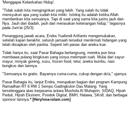
'Menggapai Keberkahan Hidup'.
"Tidak salah kita menginginkan yang lebih. Yang salah itu tidak
mensyukuri apa yang sudah kita miliki. Istidraj itu adalah ketika Allah
memberikan kita semuanya. Tapi di saat yang sama kita justru jauh dari-
Nya. Jauh dari ibadah, jauh dari merasakan ketenangan hidup," tegasnya
pada Jum'at (25/3).
Penanggung jawab acara, Endra Yuafendi Arifianto mengemukakan,
setelah kajian berakhir, seluruh jamaah tersebut menikmati hidangan yang
telah disiapkan oleh panitia. Seperti teh panas dan aneka kue.
Tidak hanya itu, saat Pasar Bahagia berlangsung, mereka pun bisa
membawa pulang bingkisan yang isinya melimpah ruah. Mulai dari sayur-
mayur, minyak goreng, susu, frozen food, telur, aneka bumbu, nasi
bungkus dan lainnya.
"Semuanya itu gratis. Bayarnya cuma-cuma, cukup dengan do'a," ujarnya
Pasar Bahagia itu, lanjut Endra, merupakan bagian dari program Kampung
Ramadhan RT 6 RW 1 Sempu Gadingkulon Dau Malang. Yang
terselenggara atas kerjasama antara Mushola Al Muhajirin, SIDAQ, Hijrah
Peduli, Hijrah Ekstrem, Pondok Digital, BMH, Halawa, SKn8, dan berbagai
sponsor lainnya.
* [Hery/voa-islam.com]