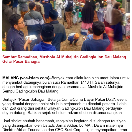
Sambut Ramadhan, Mushola Al Muhajirin Gadingkulon Dau Malang
Gelar Pasar Bahagia
MALANG (voa-islam.com)--
Banyak cara dilakukan oleh umat Islam untuk
menyambut datangnya bulan suci Ramadhan 1443 H. Salah satunya
dengan berbagi kebahagiaan dengan sesama ala Mushola Al Muhajirin
Sempu Gadingkulon Dau Malang.
Bertajuk "Pasar Bahagia : Belanja Cuma-Cuma Bayar Pakai Do'a", event
yang dimulai dengan sholat shubuh berjamaah itu dipadati peserta. Lebih
dari 250 orang dari sekitar wilayah Gadingkulon Dau Malang berduyun-
duyun datang. Bahkan sejak sebelum adzan shubuh dikumandangkan.
Usai sholat shubuh berjamaah, rangkaian kegiatan diisi dengan tausiyah
yang disampaikan oleh Ustadz Jamal Akbar, Lc.MA.. Dalam materinya
Direktur Akbar Foundation dan CEO Susi Corp. itu, menyampaikan tema