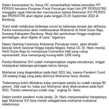
Dalam kesempatan itu, ketua OC menambahkan bahwa kemudian PP
PERSIS bersama Pimpinan Pusat Persatuan Islam Istri (PP PERSISTRI)
menggelar rapat internal dan memutuskan bahwa Muktamar XVI PERSIS
dan PERSISTRI akan digelar pada tanggal 23-26 September 2022 di
Bandung.
“Kami telah melakukan beberapa survei ke beberapa tempat dan akhirnya
Pantia memutuskan akan melaksanakan Muktamar di Hotel Sutan Raja,
Soreang Kabupaten Bandung. Mulai dari pembukaan hingga rangkaian
persidangan, akan digelar di sana,” tegasnya.
Dalam Opening Ceremony Muktamar Persatuan Islam, akan dihadiri
banyak tokoh nasional hingga kepala Negara. Ketua OC Dr. Haris menilai,
Hotel Sutan Raja itu mempunyai Convention Hall yang cukup
representatif, bisa menampung kurang-lebih 1200 orang.
Panitia Muktamar XVI sudah mempersiapkan segala sesuatunya, tinggal
melanjutkan beberapa persiapan teknis lainnya.
Muktamar yang diagendakan pada April 2021 lalu, karena Pandemi Covid
-19 sedang tinggi yang pada akhirnya Muktamar harus diundur.
“Sebenarnya boleh dikatakan kalau persiapan panitia itu sudah sampai 80
persen. Jadi saat itu, kalau pun Muktamar akan dilaksanakan pada April
2021. Panitia sebenarnya sudah siap,” ungkap Dr. Haris.
Dalam kondisi pandemi mulai landai, Dr. Haris menyampaikan harapannya
agar Muktamar XVI bisa meriah sebagaimana muktamar-muktamar
sebelumnya.