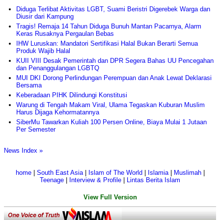
Diduga Terlibat Aktivitas LGBT, Suami Beristri Digerebek Warga dan
Diusir dari Kampung
Tragis! Remaja 14 Tahun Diduga Bunuh Mantan Pacarnya, Alarm
Keras Rusaknya Pergaulan Bebas
IHW Luruskan: Mandatori Sertifikasi Halal Bukan Berarti Semua
Produk Wajib Halal
KUII VIII Desak Pemerintah dan DPR Segera Bahas UU Pencegahan
dan Penanggulangan LGBTQ
MUI DKI Dorong Perlindungan Perempuan dan Anak Lewat Deklarasi
Bersama
Keberadaan PIHK Dilindungi Konstitusi
Warung di Tengah Makam Viral, Ulama Tegaskan Kuburan Muslim
Harus Dijaga Kehormatannya
SiberMu Tawarkan Kuliah 100 Persen Online, Biaya Mulai 1 Jutaan
Per Semester
News Index »
home
|
South East Asia
|
Islam of The World
|
Islamia
|
Muslimah
|
Teenage
|
Interview & Profile
|
Lintas Berita Islam
View Full Version