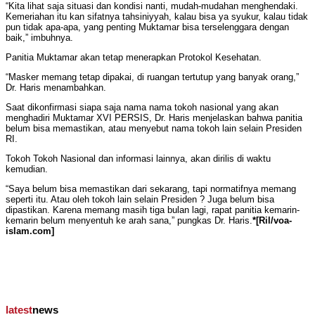
“Kita lihat saja situasi dan kondisi nanti, mudah-mudahan menghendaki.
Kemeriahan itu kan sifatnya tahsiniyyah, kalau bisa ya syukur, kalau tidak
pun tidak apa-apa, yang penting Muktamar bisa terselenggara dengan
baik,” imbuhnya.
Panitia Muktamar akan tetap menerapkan Protokol Kesehatan.
“Masker memang tetap dipakai, di ruangan tertutup yang banyak orang,”
Dr. Haris menambahkan.
Saat dikonfirmasi siapa saja nama nama tokoh nasional yang akan
menghadiri Muktamar XVI PERSIS, Dr. Haris menjelaskan bahwa panitia
belum bisa memastikan, atau menyebut nama tokoh lain selain Presiden
RI.
Tokoh Tokoh Nasional dan informasi lainnya, akan dirilis di waktu
kemudian.
“Saya belum bisa memastikan dari sekarang, tapi normatifnya memang
seperti itu. Atau oleh tokoh lain selain Presiden ? Juga belum bisa
dipastikan. Karena memang masih tiga bulan lagi, rapat panitia kemarin-
kemarin belum menyentuh ke arah sana,” pungkas Dr. Haris.
*[Ril/voa-
islam.com]
latest
news