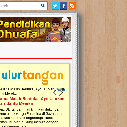
Previous slide
Next slide
tina Masih Berduka, Ayo Ulurkan
Open Donasi Wakaf Pembangu
n Bantu Mereka
Rumah Qur'an & TK Islam Terp
t, Ulurtangan mari kirimkan dukungan
Najjah di Jonggol
mu untuk warga Palestina di Gaza demi
tkan mereka menghadapi situasi
Saat ini, Ulurtangan bersama Yayasan 
am ini. Mari dukung mereka dengan
Najjahtul Islam Jonggol sedang merintis
si dengan cara:...
pembangunan Rumah Qur’an dan Tama