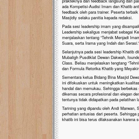
prakteknya dan feedback langsung dari par
ada Kompetisi-Audisi Imam dan Khatib antar
feedback oleh para trainer. Peserta terbai
Masjidiy selaku panitia kepada redaksi.
Pada sesi leadership imam yang disampai
Leadership sekaligus menjabat sebagai K
menjalaskan tentang “Tehnik Menjadi Ima
Suara, serta Irama yang Indah dan Serasi.
Selanjutnya pada sesi leadership Khatib d
Mubaligh Pusdiklat Dewan Dakwah, founde
Class. Beliau menjelaskan tengtang “Teh
dan Formula Retorika Khatib yang Meyakin
Sementara ketua Bidang Bina Masjid Dewa
ini difokuskan untuk meningkatkan kualita
handal dan memukau. Sehingga berbekas di
dikemas secara profesional dan elegan d
tentunya tidak didapatkan pada pelatihan 
Tarining yang dipandu oleh Andi Marwan, 
perhatian antusias dari peserta. Sehingg
khatib ini bisa terus dilaksanakan karena 