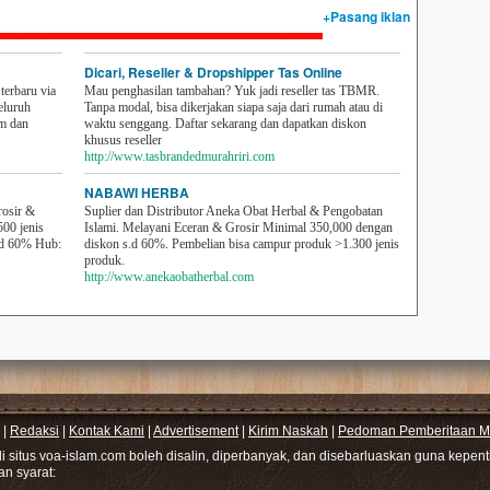
+Pasang iklan
Dicari, Reseller & Dropshipper Tas Online
erbaru via
Mau penghasilan tambahan? Yuk jadi reseller tas TBMR.
eluruh
Tanpa modal, bisa dikerjakan siapa saja dari rumah atau di
em dan
waktu senggang. Daftar sekarang dan dapatkan diskon
khusus reseller
http://www.tasbrandedmurahriri.com
NABAWI HERBA
rosir &
Suplier dan Distributor Aneka Obat Herbal & Pengobatan
500 jenis
Islami. Melayani Eceran & Grosir Minimal 350,000 dengan
sd 60% Hub:
diskon s.d 60%. Pembelian bisa campur produk >1.300 jenis
produk.
http://www.anekaobatherbal.com
|
Redaksi
|
Kontak Kami
|
Advertisement
|
Kirim Naskah
|
Pedoman Pemberitaan Me
di situs voa-islam.com boleh disalin, diperbanyak, dan disebarluaskan guna kepe
gan syarat: