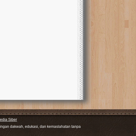
dia Siber
ntingan dakwah, edukasi, dan kemaslahatan tanpa