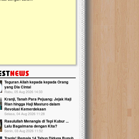
kanak Islam Terpadu (TKIT) An Najjah d
Gedung Majelis Taklim di Jonggol,...
Teguran Allah kepada kepada Orang
yang Dia Cintai
Rabu, 05 Aug 2026 14:33
Kranji, Tanah Para Pejuang: Jejak Haji
Rian hingga Haji Masturo dalam
Revolusi Kemerdekaan
Selasa, 04 Aug 2026 11:28
Rasulullah Menangis di Tepi Kubur ...
Lalu Bagaimana dengan Kita?
Senin, 03 Aug 2026 11:52
Tragis! Remaja 14 Tahun Diduga Bunuh