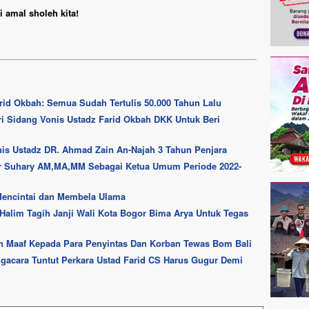
 amal sholeh kita!
rid Okbah: Semua Sudah Tertulis 50.000 Tahun Lalu
diri Sidang Vonis Ustadz Farid Okbah DKK Untuk Beri
nis Ustadz DR. Ahmad Zain An-Najah 3 Tahun Penjara
r Suhary AM,MA,MM Sebagai Ketua Umum Periode 2022-
encintai dan Membela Ulama
Halim Tagih Janji Wali Kota Bogor Bima Arya Untuk Tegas
 Maaf Kepada Para Penyintas Dan Korban Tewas Bom Bali
ngacara Tuntut Perkara Ustad Farid CS Harus Gugur Demi