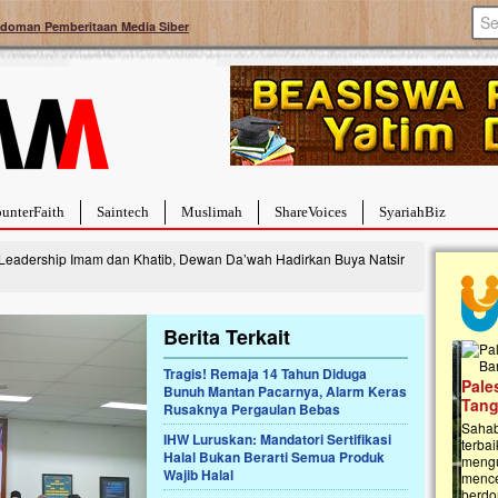
doman Pemberitaan Media Siber
unterFaith
Saintech
Muslimah
ShareVoices
SyariahBiz
 Leadership Imam dan Khatib, Dewan Da’wah Hadirkan Buya Natsir
Berita Terkait
Tragis! Remaja 14 Tahun Diduga
a Hebat Sembuh Dari
Pales
Bunuh Mantan Pacarnya, Alarm Keras
arah
Tanga
Rusaknya Pergaulan Bebas
dipenuhi dengan
Sahaba
IHW Luruskan: Mandatori Sertifikasi
erat. Meskipun baru
terbaik
Halal Bukan Berarti Semua Produk
ayi yang imut ini harus
mengua
Wajib Halal
g dahsyat, yaitu tumor
mencek
an...
berdona