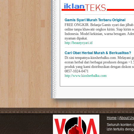
Gamis Syari Murah Terbaru Original
FREE ONGKIR. Belanja Gamis syari dan jilbab t
online tanpa khawatir ongkos kirim. Siap kirim s
Indonesia. Model kekinian, warna beragam. Ad
nyaman dipakai.
http://beautysyari.id
Cari Obat Herbal Murah & Berkualitas?
Di sini tempatnya-kiosherbalku.com. Melayani g
eceran herbal dari berbagai produsen dengan >1.
produk yang kami distribusikan dengan diskon 
0857-1024-0471
http://www.kiosherbalku.com
Home
|
About Us
Seluruh konten 
izin tertulis den