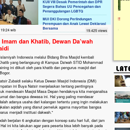
KUII VIII Desak Pemerintah dan DPR
Segera Bahas UU Pencegahan dan
Penanggulangan LGBTQ
Lima Tahun Mangkrak, Masjid di
Pelosok ini Mengenaskan. Ayo Bantu.!!
MUI DKI Dorong Perlindungan
Perempuan dan Anak Lewat Deklarasi
Nasib masjid di Kampung Cilumbu ini sungguh
Bersama
mengenaskan. Lima tahun mangkrak, kini nyaris
 19:24 wib
19.425 views
tak berbentuk masjid, dipenuhi rumput liar,
berlumut, dan menghitam terpapar panas dan
p Imam dan Khatib, Dewan Da’wah
hujan....
aidi
slamiyah Indonesia melalui Bidang Bina Masjid kembali
 Khatib yang berlangsung di Kampus Da'wah STID Mohammad
ning ini diikuti oleh para khatib dan pengurus masjid dari
 Bogor.
atsir Zubaidi selaku Ketua Dewan Masjid Indonesia (DMI)
patan ini Buya Natsir menjelaskan tentang pentingnya
tuk mendesain Masjid Masa Depan hendaknya kita menganalisa
h umat dan bangsa dewasa ini. Hal yang paling mendasar
dalah adanya usaha dari kalangan tertentu yang ingin melakukan
kalan aqidah yang dianut pemeluk agama mayoritas bangsa
arus menjadi institusi dakwah."
udah berjalan 6 angkatan dengan konsep satu hari full, dari jam
al ini kita lakukan agar para peserta bisa lebih banyak pada