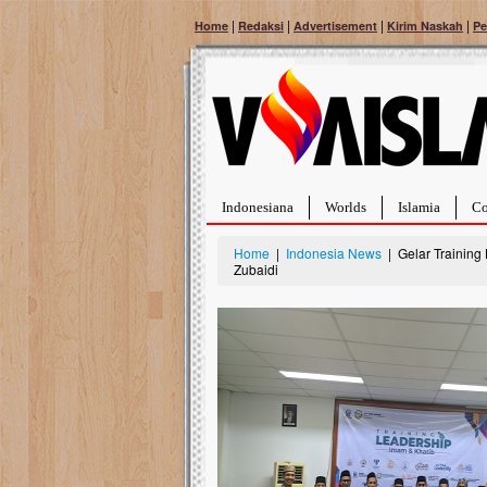
|
|
|
|
Home
Redaksi
Advertisement
Kirim Naskah
Pe
Indonesiana
Worlds
Islamia
Co
Home
|
Indonesia News
| Gelar Training
Zubaidi
Bantu Naura, Balit
Tumor Pembuluh D
Hidup Naura Salsabila 
rintangan yang sangat b
berusia sepuluh bulan, b
menghadapi penyakit yan
pembuluh darah berukur