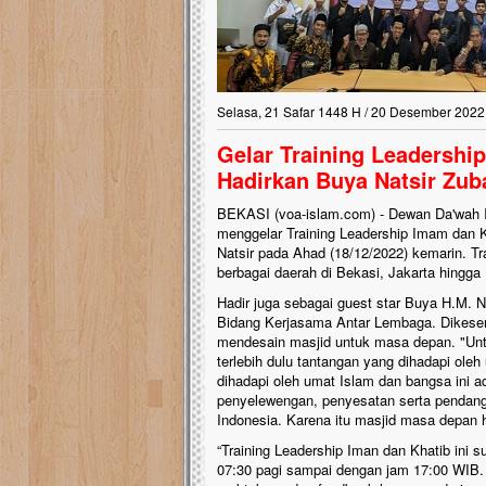
Selasa, 21 Safar 1448 H / 20 Desember 2022
Gelar Training Leadershi
Hadirkan Buya Natsir Zub
BEKASI (voa-islam.com) - Dewan Da'wah I
menggelar Training Leadership Imam dan
Natsir pada Ahad (18/12/2022) kemarin. Trai
berbagai daerah di Bekasi, Jakarta hingga
Hadir juga sebagai guest star Buya H.M. N
Bidang Kerjasama Antar Lembaga. Dikesem
mendesain masjid untuk masa depan. "Un
terlebih dulu tantangan yang dihadapi ole
dihadapi oleh umat Islam dan bangsa ini a
penyelewengan, penyesatan serta pendang
Indonesia. Karena itu masjid masa depan h
“Training Leadership Iman dan Khatib ini s
07:30 pagi sampai dengan jam 17:00 WIB. H