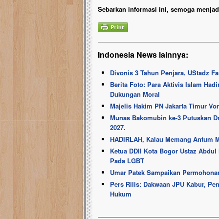
Sebarkan informasi ini, semoga menjadi
Indonesia News lainnya:
Divonis 3 Tahun Penjara, UStadz Fa
Berita Foto: Para Aktivis Islam Ha
Dukungan Moral
Majelis Hakim PN Jakarta Timur Vo
Munas Bakomubin ke-3 Putuskan D
2027.
HADIRLAH, Kalau Memang Antum M
Ketua DDII Kota Bogor Ustaz Abdul 
Pada LGBT
Umar Patek Sampaikan Permohonan
Pers Rilis: Dakwaan JPU Kabur, Pe
Hukum