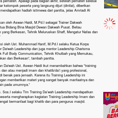
a pemateri. Apalagi pada bagian akhir, setelah pemateri selesai
 kelompok peserta yang langsung dijuri (dinilai), diberikan
k mendapatkan hadiah istimewa dari panitia, jelas Amriadi Al
kan oleh Aswan Haidi, M.Pd.I sebagai Trainer Dakwah
etua Bidang Bina Masjid Dewan Dakwah Pusat. Beliau
m yang Berkesan, Tehnik Meluruskan Shaff, Mengatur Nafas dan
”
iisi oleh Ust. Muhammad Hanif, M.Pd.I selaku Ketua Korps
r Da'wah Leadership dan juga mentor Leadership Charisma
nik Full Body Communication, Tehnik Khutbah yang Memukau,
kan dan Berkesan”, tambah panitia.
n Da'wah Ust. Aswan Haidi ikut menambahkan bahwa "training
s dan atau menjadi imam dan khatib/da’i yang profesional,
 benak para jemaah. Karena itu Training Leadership ini
engan memberikan materi yang sangat banyak manfaatnya dan
lain pada umumnya.”
S. Sos.I selaku Tim Training Da’wah Leadership mendapatkan
a peserta mengharapkan kegiatan Training Leadership Imam dan
sengat bermanfaat bagi khatib dan para pengurus masjid.