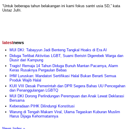
“Untuk beberapa tahun belakangan ini kami fokus santri usia SD,” kata
Ustaz Jufri.
latest
news
MUI DKI: Tabayyun Jadi Benteng Tangkal Hoaks di Era AI
Diduga Terlibat Aktivitas LGBT, Suami Beristri Digerebek Warga dan
Diusir dari Kampung
Tragis! Remaja 14 Tahun Diduga Bunuh Mantan Pacarnya, Alarm
Keras Rusaknya Pergaulan Bebas
IHW Luruskan: Mandatori Sertifikasi Halal Bukan Berarti Semua
Produk Wajib Halal
KUII VIII Desak Pemerintah dan DPR Segera Bahas UU Pencegahan
dan Penanggulangan LGBTQ
MUI DKI Dorong Perlindungan Perempuan dan Anak Lewat Deklarasi
Bersama
Keberadaan PIHK Dilindungi Konstitusi
Warung di Tengah Makam Viral, Ulama Tegaskan Kuburan Muslim
Harus Dijaga Kehormatannya
News Index »