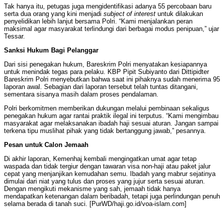
Tak hanya itu, petugas juga mengidentifikasi adanya 55 percobaan baru
serta dua orang yang kini menjadi
subject of interest
untuk dilakukan
penyelidikan lebih lanjut bersama Polri. “Kami menjalankan peran
maksimal agar masyarakat terlindungi dari berbagai modus penipuan,” ujar
Tessar.
Sanksi Hukum Bagi Pelanggar
Dari sisi penegakan hukum, Bareskrim Polri menyatakan kesiapannya
untuk menindak tegas para pelaku. KBP Pipit Subiyanto dari Dittipidter
Bareskrim Polri menyebutkan bahwa saat ini pihaknya sudah menerima 95
laporan awal. Sebagian dari laporan tersebut telah tuntas ditangani,
sementara sisanya masih dalam proses pendalaman.
Polri berkomitmen memberikan dukungan melalui pembinaan sekaligus
penegakan hukum agar rantai praktik ilegal ini terputus. “Kami mengimbau
masyarakat agar melaksanakan ibadah haji sesuai aturan. Jangan sampai
terkena tipu muslihat pihak yang tidak bertanggung jawab,” pesannya.
Pesan untuk Calon Jemaah
Di akhir laporan, Kemenhaj kembali mengingatkan umat agar tetap
waspada dan tidak tergiur dengan tawaran visa non-haji atau paket jalur
cepat yang menjanjikan kemudahan semu. Ibadah yang mabrur sejatinya
dimulai dari niat yang tulus dan proses yang jujur serta sesuai aturan.
Dengan mengikuti mekanisme yang sah, jemaah tidak hanya
mendapatkan ketenangan dalam beribadah, tetapi juga perlindungan penuh
selama berada di tanah suci. [PurWD/haji.go.id/voa-islam.com]