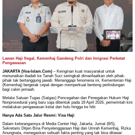
Lawan Haji Ilegal, Kemenhaj Gandeng Polri dan Imigrasi Perketat
Pengawasan
JAKARTA (Voa-Islam.Com)
– Keinginan kuat masyarakat untuk
menunaikan ibadah ke Tanah Suci seringkali dimanfaatkan oleh pihak-
pihak tak bertanggung jawab. Menanggapi fenomena ini, Kementerian Haji
(Kemenhaj) bergerak cepat dengan memperkuat benteng perlindungan
bagi calon jemaah.
Melalui Satuan Tugas (Satgas) Pencegahan dan Penegakan Hukum Haji
Nonprosedural yang baru saja dibentuk pada 18 April 2026, pemerintah kini
melakukan pengawasan ketat dari hulu hingga ke hilir.
Hanya Ada Satu Jalur Resmi: Visa Haji
Dalam keterangannya di Media Center Haji, Jakarta, Jumat (8/5),
Sekretaris Ditjen Bina Penyelenggaraan Haji dan Umrah Kemenhaj, Rizka
Anungnata, menegaskan sebuah fakta penting yang tak bisa ditawar: