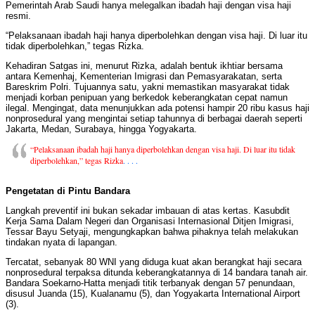
Pemerintah Arab Saudi hanya melegalkan ibadah haji dengan visa haji
resmi.
“Pelaksanaan ibadah haji hanya diperbolehkan dengan visa haji. Di luar itu
tidak diperbolehkan,” tegas Rizka.
Kehadiran Satgas ini, menurut Rizka, adalah bentuk ikhtiar bersama
antara Kemenhaj, Kementerian Imigrasi dan Pemasyarakatan, serta
Bareskrim Polri. Tujuannya satu, yakni memastikan masyarakat tidak
menjadi korban penipuan yang berkedok keberangkatan cepat namun
ilegal. Mengingat, data menunjukkan ada potensi hampir 20 ribu kasus haji
nonprosedural yang mengintai setiap tahunnya di berbagai daerah seperti
Jakarta, Medan, Surabaya, hingga Yogyakarta.
“Pelaksanaan ibadah haji hanya diperbolehkan dengan visa haji. Di luar itu tidak
diperbolehkan,” tegas Rizka
. . . .
Pengetatan di Pintu Bandara
Langkah preventif ini bukan sekadar imbauan di atas kertas. Kasubdit
Kerja Sama Dalam Negeri dan Organisasi Internasional Ditjen Imigrasi,
Tessar Bayu Setyaji, mengungkapkan bahwa pihaknya telah melakukan
tindakan nyata di lapangan.
Tercatat, sebanyak 80 WNI yang diduga kuat akan berangkat haji secara
nonprosedural terpaksa ditunda keberangkatannya di 14 bandara tanah air.
Bandara Soekarno-Hatta menjadi titik terbanyak dengan 57 penundaan,
disusul Juanda (15), Kualanamu (5), dan Yogyakarta International Airport
(3).