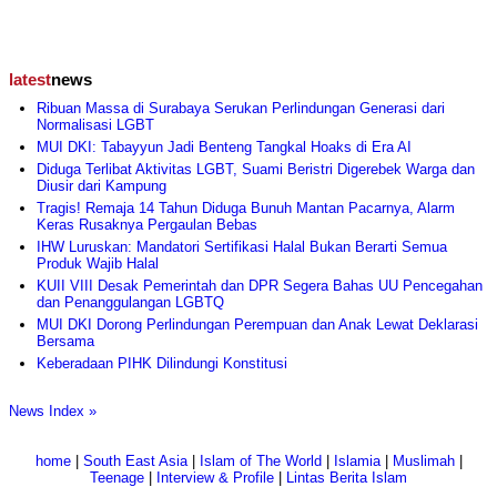
latest
news
Ribuan Massa di Surabaya Serukan Perlindungan Generasi dari
Normalisasi LGBT
MUI DKI: Tabayyun Jadi Benteng Tangkal Hoaks di Era AI
Diduga Terlibat Aktivitas LGBT, Suami Beristri Digerebek Warga dan
Diusir dari Kampung
Tragis! Remaja 14 Tahun Diduga Bunuh Mantan Pacarnya, Alarm
Keras Rusaknya Pergaulan Bebas
IHW Luruskan: Mandatori Sertifikasi Halal Bukan Berarti Semua
Produk Wajib Halal
KUII VIII Desak Pemerintah dan DPR Segera Bahas UU Pencegahan
dan Penanggulangan LGBTQ
MUI DKI Dorong Perlindungan Perempuan dan Anak Lewat Deklarasi
Bersama
Keberadaan PIHK Dilindungi Konstitusi
News Index »
home
|
South East Asia
|
Islam of The World
|
Islamia
|
Muslimah
|
Teenage
|
Interview & Profile
|
Lintas Berita Islam