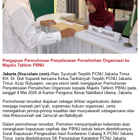
Pengajuan Permohonan Penyelesaian Perselisihan Organisasi ke
Majelis Tahkim PBNU
Jakarta (Voa-islam.com)--
Rais Syuriyah Terpilih PCNU Jakarta Timur,
KH. Dr. Didi Supandi bersama Ketua Tanfidziyah Terpilih PCNU Jakarta
Timur, Azaz Rulyaqien, secara resmi telah mengajukan Permohonan
Penyelesaian Perselisihan Organisasi kepada Majelis Tahkim PBNU pada
tanggal 4 Mei 2026 di Kantor Pengurus Besar Nahdlatul Ulama, Jakarta.
Permohonan tersebut diajukan sebagai ikhtiar organisatoris dalam
menjaga marwah jam’iyah, supremasi hukum organisasi, serta
menegakkan prinsip-prinsip keadilan dan musyawarah sebagaimana nilai-
nilai Ahlussunnah wal Jama’ah an-Nahdliyah.
Dalam permohonan tersebut, Pemohon menyampaikan keberatan atas
serangkaian keputusan sepihak dari PBNU terkait belum diterbitkannya
Surat Keputusan Pengesahan hasil Konferensi Cabang X PCNU Jakarta
Timur, serta diterbitkannya SK Penunjukan Karateker PCNU Jakarta