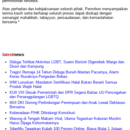
permohonan tersebut.
Atas perhatian dan kebijaksanaan seluruh pihak, Pemohon menyampaikan
terima kasih serta berharap seluruh proses dapat disikapi dengan
semangat mahabbah, tabayyun, persaudaraan, dan kemaslahatan
bersama.*
latest
news
Diduga Terlibat Aktivitas LGBT, Suami Beristri Digerebek Warga dan
Diusir dari Kampung
Tragis! Remaja 14 Tahun Diduga Bunuh Mantan Pacarnya, Alarm
Keras Rusaknya Pergaulan Bebas
IHW Luruskan: Mandatori Sertifikasi Halal Bukan Berarti Semua
Produk Wajib Halal
KUII VIII Desak Pemerintah dan DPR Segera Bahas UU Pencegahan
dan Penanggulangan LGBTQ
MUI DKI Dorong Perlindungan Perempuan dan Anak Lewat Deklarasi
Bersama
Keberadaan PIHK Dilindungi Konstitusi
Warung di Tengah Makam Viral, Ulama Tegaskan Kuburan Muslim
Harus Dijaga Kehormatannya
SiberMu Tawarkan Kuliah 100 Persen Online, Biaya Mulai 1 Jutaan