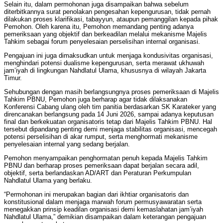
Selain itu, dalam permohonan juga disampaikan bahwa sebelum
diterbitkannya surat penolakan pengesahan kepengurusan, tidak pernah
dilakukan proses klarifikasi, tabayyun, ataupun pemanggilan kepada pihak
Pemohon. Oleh karena itu, Pemohon memandang penting adanya
pemeriksaan yang objektif dan berkeadilan melalui mekanisme Majelis
Tahkim sebagai forum penyelesaian perselisihan internal organisasi.
Pengajuan ini juga dimaksudkan untuk menjaga kondusivitas organisasi,
menghindari potensi dualisme kepengurusan, serta merawat ukhuwah
jam’iyah di lingkungan Nahdlatul Ulama, khususnya di wilayah Jakarta
Timur.
Sehubungan dengan masih berlangsungnya proses pemeriksaan di Majelis
Tahkim PBNU, Pemohon juga berharap agar tidak dilaksanakan
Konferensi Cabang ulang oleh tim panitia berdasarkan SK Karateker yang
direncanakan berlangsung pada 14 Juni 2026, sampai adanya keputusan
final dan berkekuatan organisatoris tetap dari Majelis Tahkim PBNU. Hal
tersebut dipandang penting demi menjaga stabilitas organisasi, mencegah
potensi perselisihan di akar rumput, serta menghormati mekanisme
penyelesaian internal yang sedang berjalan.
Pemohon menyampaikan penghormatan penuh kepada Majelis Tahkim
PBNU dan berharap proses pemeriksaan dapat berjalan secara adil,
objektif, serta berlandaskan AD/ART dan Peraturan Perkumpulan
Nahdlatul Ulama yang berlaku.
“Permohonan ini merupakan bagian dari ikhtiar organisatoris dan
konstitusional dalam menjaga marwah forum permusyawaratan serta
menegakkan prinsip keadilan organisasi demi kemaslahatan jam’iyah
Nahdlatul Ulama,” demikian disampaikan dalam keterangan pengajuan