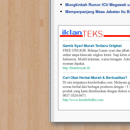
Mungkinkah Rumor ICU Megawati un
Memperpanjang Masa Jabatan Itu B
Gamis Syari Murah Terbaru Original
FREE ONGKIR. Belanja Gamis syari dan jilbab t
online tanpa khawatir ongkos kirim. Siap kirim s
Indonesia. Model kekinian, warna beragam. Ad
nyaman dipakai.
http://beautysyari.id
Cari Obat Herbal Murah & Berkualitas?
Di sini tempatnya-kiosherbalku.com. Melayani g
eceran herbal dari berbagai produsen dengan >1.
produk yang kami distribusikan dengan diskon 
0857-1024-0471
http://www.kiosherbalku.com