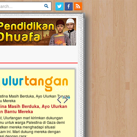
Previous slide
Next slide
tina Masih Berduka, Ayo Ulurkan
Open Donasi Wakaf Pembangu
n Bantu Mereka
Rumah Qur'an & TK Islam Terp
t, Ulurtangan mari kirimkan dukungan
Najjah di Jonggol
mu untuk warga Palestina di Gaza demi
tkan mereka menghadapi situasi
Saat ini, Ulurtangan bersama Yayasan 
am ini. Mari dukung mereka dengan
Najjahtul Islam Jonggol sedang merintis
si dengan cara:...
pembangunan Rumah Qur’an dan Tama