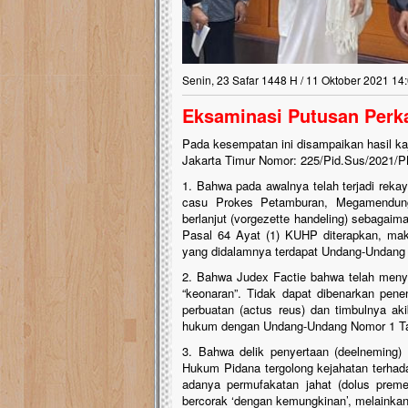
Senin, 23 Safar 1448 H / 11 Oktober 2021 14
Eksaminasi Putusan Per
Pada kesempatan ini disampaikan hasil ka
Jakarta Timur Nomor: 225/Pid.Sus/2021/PN
1. Bahwa pada awalnya telah terjadi rekay
casu Prokes Petamburan, Megamendun
berlanjut (vorgezette handeling) sebagai
Pasal 64 Ayat (1) KUHP diterapkan, maka
yang didalamnya terdapat Undang-Undang
2. Bahwa Judex Factie bahwa telah menya
“keonaran”. Tidak dapat dibenarkan pen
perbuatan (actus reus) dan timbulnya ak
hukum dengan Undang-Undang Nomor 1 Ta
3. Bahwa delik penyertaan (deelneming
Hukum Pidana tergolong kejahatan terha
adanya permufakatan jahat (dolus preme
bercorak ‘dengan kemungkinan’, melainkan