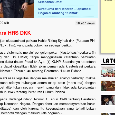
Ketahanan Umat
Surat Cinta dari Teheran – Diplomasi
Lima Tahun Mangkrak, Masjid di
Elegan di Ambang “Kiamat”
Pelosok ini Mengenaskan. Ayo Bantu.!!
Nasib masjid di Kampung Cilumbu ini sungguh
:00 wib
18.207 views
mengenaskan. Lima tahun mangkrak, kini nyaris
tak berbentuk masjid, dipenuhi rumput liar,
kara HRS DKK
berlumut, dan menghitam terpapar panas dan
hujan....
jian ekasaminasi perkara Habib Rizieq Syihab dkk (Putusan PN.
.Jkt.Tim), yang pada pokoknya sebagai berikut:
asa sistematis melalui pengelompokan (klasterisasi) perkara (in
g dan RS UMMI) tanpa menggunakan ketentuan perbuatan
mana diatur dalam Pasal 64 Ayat (1) KUHP. Seandainya ketentuan
 dapat dipastikan tidak akan pernah ada klasterisasi perkara
 Nomor 1 Tahun 1946 tentang Peraturan Hukum Pidana.
lahi asas legalitas dengan melakukan analogi terhadap makna
entuan adanya hubungan antara sikap batin (mens rea) dengan
ibat ditentukan secara menyimpang dan tidak ada keterpautan
hun 1946 tentang Peraturan Hukum Pidana.
) pada Undang-Undang Nomor 1 Tahun 1946 tentang Peraturan
dap Kemanan Negara. Dengan demikian mempersyaratkan harus
ditatus) dan oleh karena itu kesengajaan yang terjadi bukan
 bercorak ‘dengan maksud’ (als oogmerk).