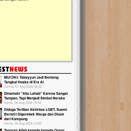
kanak Islam Terpadu (TKIT) An Najjah d
Gedung Majelis Taklim di Jonggol,...
MUI DKI: Tabayyun Jadi Benteng
Tangkal Hoaks di Era AI
Jum'at, 07 Aug 2026 06:32
Dinamain ''Abu Lahab'' Karena Sangat
Tampan, Tapi Menjadi Simbol Neraka
Kamis, 06 Aug 2026 15:42
Diduga Terlibat Aktivitas LGBT, Suami
Beristri Digerebek Warga dan Diusir
dari Kampung
Kamis, 06 Aug 2026 14:59
Teguran Allah kepada kepada Orang