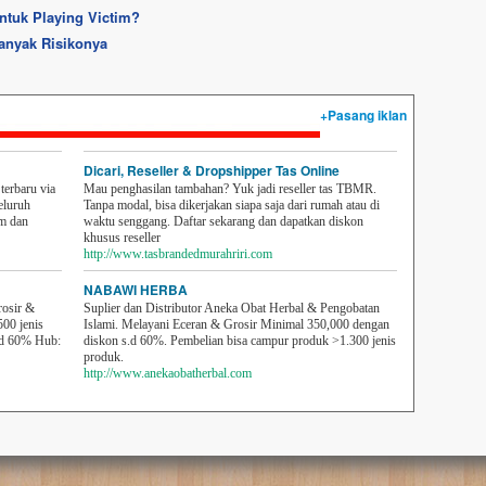
tuk Playing Victim?
anyak Risikonya
+Pasang iklan
Dicari, Reseller & Dropshipper Tas Online
erbaru via
Mau penghasilan tambahan? Yuk jadi reseller tas TBMR.
eluruh
Tanpa modal, bisa dikerjakan siapa saja dari rumah atau di
em dan
waktu senggang. Daftar sekarang dan dapatkan diskon
khusus reseller
http://www.tasbrandedmurahriri.com
NABAWI HERBA
rosir &
Suplier dan Distributor Aneka Obat Herbal & Pengobatan
500 jenis
Islami. Melayani Eceran & Grosir Minimal 350,000 dengan
sd 60% Hub:
diskon s.d 60%. Pembelian bisa campur produk >1.300 jenis
produk.
http://www.anekaobatherbal.com