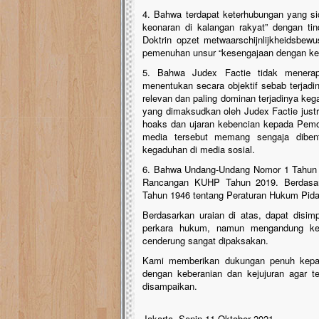
4. Bahwa terdapat keterhubungan yang si
keonaran di kalangan rakyat” dengan ti
Doktrin opzet metwaarschijnlijkheidsbewu
pemenuhan unsur “kesengajaan dengan ke
5. Bahwa Judex Factie tidak menerap
menentukan secara objektif sebab terjadi
relevan dan paling dominan terjadinya ke
yang dimaksudkan oleh Judex Factie just
hoaks dan ujaran kebencian kepada Pemoh
media tersebut memang sengaja dibent
kegaduhan di media sosial.
6. Bahwa Undang-Undang Nomor 1 Tahun 1
Rancangan KUHP Tahun 2019. Berdasarka
Tahun 1946 tentang Peraturan Hukum Pidan
Berdasarkan uraian di atas, dapat disim
perkara hukum, namun mengandung kepe
cenderung sangat dipaksakan.
Kami memberikan dukungan penuh kep
dengan keberanian dan kejujuran agar t
disampaikan.
Jakarta, Senin 11 Oktober 2021.