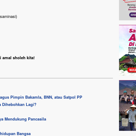
ksaminasi)
 amal sholeh kita!
Bagus Pimpin Bakamla, BNN, atau Satpol PP
a Dihebohkan Lagi?
ya Mendukung Pancasila
ehidupan Bangsa