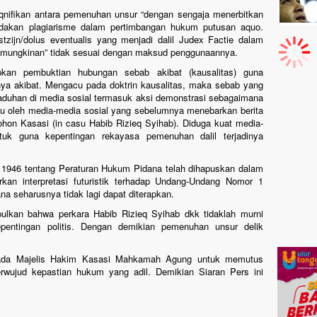
qnifikan antara pemenuhan unsur “dengan sengaja menerbitkan
ndakan plagiarisme dalam pertimbangan hukum putusan aquo.
stzijn/dolus eventualis yang menjadi dalil Judex Factie dalam
mungkinan” tidak sesuai dengan maksud penggunaannya.
kan pembuktian hubungan sebab akibat (kausalitas) guna
nya akibat. Mengacu pada doktrin kausalitas, maka sebab yang
gaduhan di media sosial termasuk aksi demonstrasi sebagaimana
ru oleh media-media sosial yang sebelumnya menebarkan berita
on Kasasi (in casu Habib Rizieq Syihab). Diduga kuat media-
uk guna kepentingan rekayasa pemenuhan dalil terjadinya
946 tentang Peraturan Hukum Pidana telah dihapuskan dalam
n interpretasi futuristik terhadap Undang-Undang Nomor 1
a seharusnya tidak lagi dapat diterapkan.
pulkan bahwa perkara Habib Rizieq Syihab dkk tidaklah murni
ntingan politis. Dengan demikian pemenuhan unsur delik
ada Majelis Hakim Kasasi Mahkamah Agung untuk memutus
erwujud kepastian hukum yang adil. Demikian Siaran Pers ini