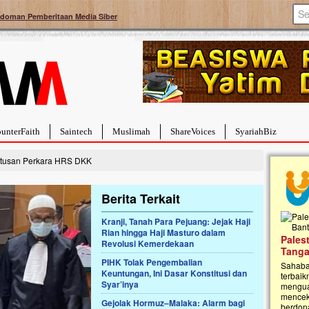
doman Pemberitaan Media Siber
unterFaith
Saintech
Muslimah
ShareVoices
SyariahBiz
tusan Perkara HRS DKK
Berita Terkait
Kranji, Tanah Para Pejuang: Jejak Haji
Rian hingga Haji Masturo dalam
a Hebat Sembuh Dari
Pales
Revolusi Kemerdekaan
arah
Tanga
PIHK Tolak Pengembalian
dipenuhi dengan
Sahaba
Keuntungan, Ini Dasar Konstitusi dan
erat. Meskipun baru
terbaik
Syar’inya
ayi yang imut ini harus
mengua
g dahsyat, yaitu tumor
mencek
Gejolak Hormuz–Malaka: Alarm bagi
an...
berdona