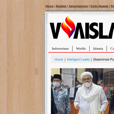
|
|
|
|
Home
Redaksi
Advertisement
Kirim Naskah
Pe
Indonesiana
Worlds
Islamia
Co
Home
|
Intelligent Leaks
| Eksaminasi Pu
Bantu Naura, Balit
Tumor Pembuluh D
Hidup Naura Salsabila 
rintangan yang sangat b
berusia sepuluh bulan, b
menghadapi penyakit yan
pembuluh darah berukur