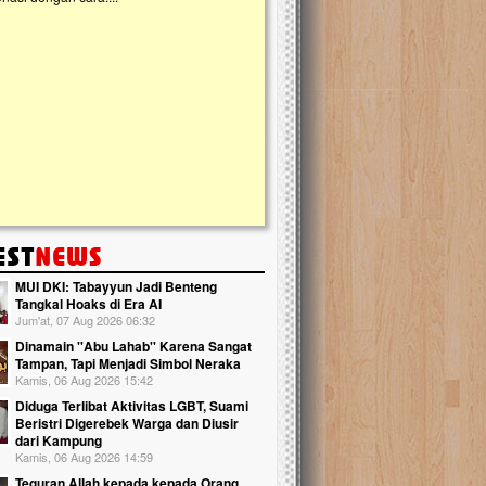
kanak Islam Terpadu (TKIT) An Najjah d
Gedung Majelis Taklim di Jonggol,...
MUI DKI: Tabayyun Jadi Benteng
Tangkal Hoaks di Era AI
Jum'at, 07 Aug 2026 06:32
Dinamain ''Abu Lahab'' Karena Sangat
Tampan, Tapi Menjadi Simbol Neraka
Kamis, 06 Aug 2026 15:42
Diduga Terlibat Aktivitas LGBT, Suami
Beristri Digerebek Warga dan Diusir
dari Kampung
Kamis, 06 Aug 2026 14:59
Teguran Allah kepada kepada Orang