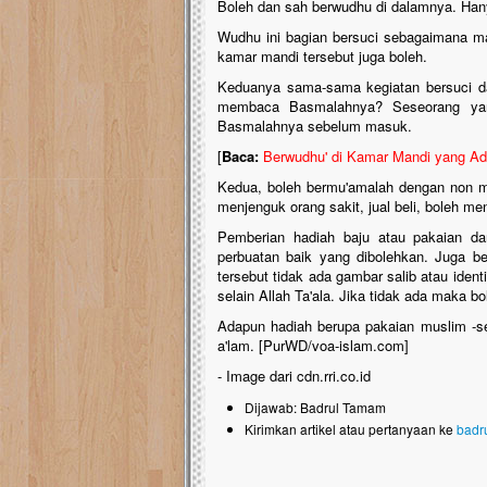
Boleh dan sah berwudhu di dalamnya. Hany
Wudhu ini bagian bersuci sebagaimana ma
kamar mandi tersebut juga boleh.
Keduanya sama-sama kegiatan bersuci d
membaca Basmalahnya? Seseorang yan
Basmalahnya sebelum masuk.
[
Baca:
Berwudhu' di Kamar Mandi yang Ad
Kedua, boleh bermu'amalah dengan non mu
menjenguk orang sakit, jual beli, boleh me
Pemberian hadiah baju atau pakaian da
perbuatan baik yang dibolehkan. Juga b
tersebut tidak ada gambar salib atau ident
selain Allah Ta'ala. Jika tidak ada maka bo
Adapun hadiah berupa pakaian muslim -sep
a'lam. [PurWD/voa-islam.com]
- Image dari cdn.rri.co.id
Dijawab: Badrul Tamam
Kirimkan artikel atau pertanyaan ke
badr