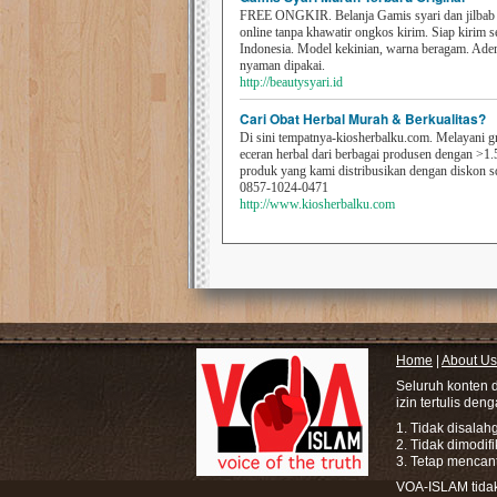
FREE ONGKIR. Belanja Gamis syari dan jilbab t
online tanpa khawatir ongkos kirim. Siap kirim s
Indonesia. Model kekinian, warna beragam. Ad
nyaman dipakai.
http://beautysyari.id
Cari Obat Herbal Murah & Berkualitas?
Di sini tempatnya-kiosherbalku.com. Melayani g
eceran herbal dari berbagai produsen dengan >1.
produk yang kami distribusikan dengan diskon 
0857-1024-0471
http://www.kiosherbalku.com
Home
|
About Us
Seluruh konten 
izin tertulis den
1. Tidak disala
2. Tidak dimodif
3. Tetap mencan
VOA-ISLAM tidak 