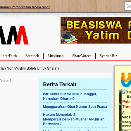
doman Pemberitaan Media Siber
unterFaith
Saintech
Muslimah
ShareVoices
SyariahBiz
ian Non Muslim Boleh Untuk Shalat?
Berita Terkait
Istri Minta Suami Cukur Jenggot,
Haruskah Dituruti?
a Hebat Sembuh Dari
Pales
arah
Tanga
Menggunakan Obat Kumur Saat Puasa
dipenuhi dengan
Sahaba
Hukum Mencetak &
erat. Meskipun baru
terbaik
Memperjualbelikan Mushaf Al-Qur’an
ayi yang imut ini harus
mengua
Berwarna?
g dahsyat, yaitu tumor
mencek
an...
berdona