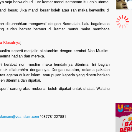
a saja berwudhu di luar kamar mandi semacam itu lebih utama.
ndi besar. Jika mandi besar boleh atau sah maka berwudhu di
an disunnahkan mengawali dengan Basmalah. Lalu bagaimana
g sudah berniat bersuci di kamar mandi maka membaca
a Klosetnya
]
slim seperti menjalin silaturahim dengan kerabat Non Muslim,
nerima hadiah dari mereka.
ri kerabat non muslim maka hendaknya diterima. Ini bagian
entuk silaturahim dengannya. Dengan catatan, selama pakaian
itas agama di luar Islam, atau pujian kepada yang dipertuhankan
leh diterima dan dipakai.
erti sarung atau mukena- boleh dipakai untuk shalat. Wallahu
utamam@voa-islam.com
/ 087781227881