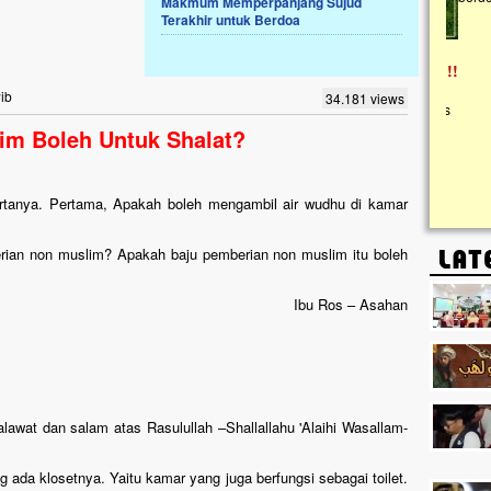
Makmum Memperpanjang Sujud
Terakhir untuk Berdoa
Lima Tahun Mangkrak, Masjid di
Pelosok ini Mengenaskan. Ayo Bantu.!!
Nasib masjid di Kampung Cilumbu ini sungguh
ib
34.181 views
mengenaskan. Lima tahun mangkrak, kini nyaris
tak berbentuk masjid, dipenuhi rumput liar,
im Boleh Untuk Shalat?
berlumut, dan menghitam terpapar panas dan
hujan....
tanya. Pertama, Apakah boleh mengambil air wudhu di kamar
ian non muslim? Apakah baju pemberian non muslim itu boleh
Ibu Ros – Asahan
halawat dan salam atas Rasulullah –Shallallahu 'Alaihi Wasallam-
ada klosetnya. Yaitu kamar yang juga berfungsi sebagai toilet.