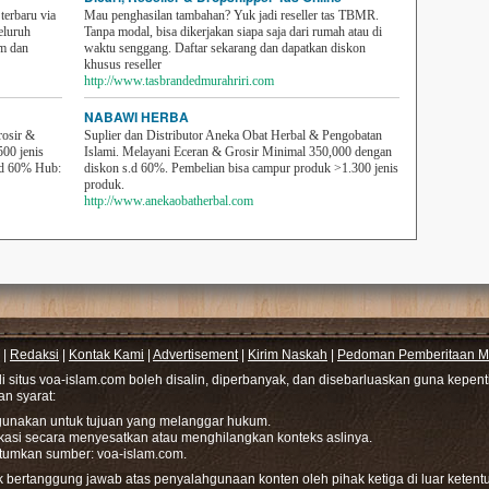
erbaru via
Mau penghasilan tambahan? Yuk jadi reseller tas TBMR.
eluruh
Tanpa modal, bisa dikerjakan siapa saja dari rumah atau di
em dan
waktu senggang. Daftar sekarang dan dapatkan diskon
khusus reseller
http://www.tasbrandedmurahriri.com
NABAWI HERBA
rosir &
Suplier dan Distributor Aneka Obat Herbal & Pengobatan
500 jenis
Islami. Melayani Eceran & Grosir Minimal 350,000 dengan
sd 60% Hub:
diskon s.d 60%. Pembelian bisa campur produk >1.300 jenis
produk.
http://www.anekaobatherbal.com
|
Redaksi
|
Kontak Kami
|
Advertisement
|
Kirim Naskah
|
Pedoman Pemberitaan Me
di situs voa-islam.com boleh disalin, diperbanyak, dan disebarluaskan guna kepe
gan syarat:
hgunakan untuk tujuan yang melanggar hukum.
ikasi secara menyesatkan atau menghilangkan konteks aslinya.
tumkan sumber: voa-islam.com.
bertanggung jawab atas penyalahgunaan konten oleh pihak ketiga di luar ketentu