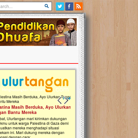
Previous slide
Next slide
tina Masih Berduka, Ayo Ulurkan
Open Donasi Wakaf Pembangu
n Bantu Mereka
Rumah Qur'an & TK Islam Terp
t, Ulurtangan mari kirimkan dukungan
Najjah di Jonggol
mu untuk warga Palestina di Gaza demi
tkan mereka menghadapi situasi
Saat ini, Ulurtangan bersama Yayasan 
am ini. Mari dukung mereka dengan
Najjahtul Islam Jonggol sedang merintis
si dengan cara:...
pembangunan Rumah Qur’an dan Tama