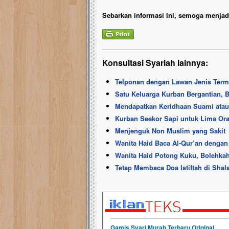
Sebarkan informasi ini, semoga menjadi
Konsultasi Syariah lainnya:
Telponan dengan Lawan Jenis Term
Satu Keluarga Kurban Bergantian,
Mendapatkan Keridhaan Suami ata
Kurban Seekor Sapi untuk Lima Or
Menjenguk Non Muslim yang Sakit
Wanita Haid Baca Al-Qur’an denga
Wanita Haid Potong Kuku, Bolehka
Tetap Membaca Doa Istiftah di Shala
Gamis Syari Murah Terbaru Original