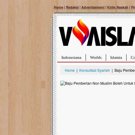
|
|
|
|
Home
Redaksi
Advertisement
Kirim Naskah
Pe
Indonesiana
Worlds
Islamia
Co
Home
|
Konsultasi Syariah
| Baju Pember
Bantu Naura, Balit
Tumor Pembuluh D
Hidup Naura Salsabila 
rintangan yang sangat b
berusia sepuluh bulan, b
menghadapi penyakit yan
pembuluh darah berukur