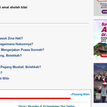
 amal sholeh kita!
asuk Zina Hati?
 Bagaimana Hukumnya?
u Mengerjakan Puasa Sunnah?
ang, Bolehkah?
n Pegang Mushaf, Bolehkah?
h?
t Witir
+Pasang iklan
Dicari, Reseller & Dropshipper Tas Online