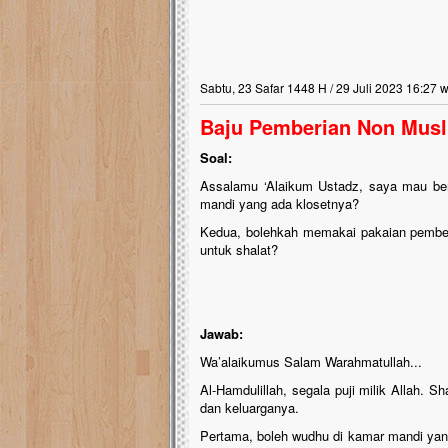
Sabtu, 23 Safar 1448 H / 29 Juli 2023 16:27 w
Baju Pemberian Non Musl
Soal:
Assalamu ‘Alaikum Ustadz, saya mau ber
mandi yang ada klosetnya?
Kedua, bolehkah memakai pakaian pember
untuk shalat?
Jawab:
Wa’alaikumus Salam Warahmatullah...
Al-Hamdulillah, segala puji milik Allah. S
dan keluarganya.
Pertama, boleh wudhu di kamar mandi yang 